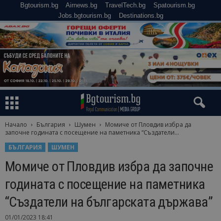
Bgtourism.bg
Airnews.bg
TravelTech.bg
Spatourism.bg
Jobs.bgtourism.bg
Destinations.bg
Начало
България
Шумен
Момиче от Пловдив избра да
започне годината с посещение на паметника “Създатели...
БЪЛГАРИЯ
ШУМЕН
Момиче от Пловдив избра да започне
годината с посещение на паметника
“Създатели на българската държава”
01/01/2023 18:41