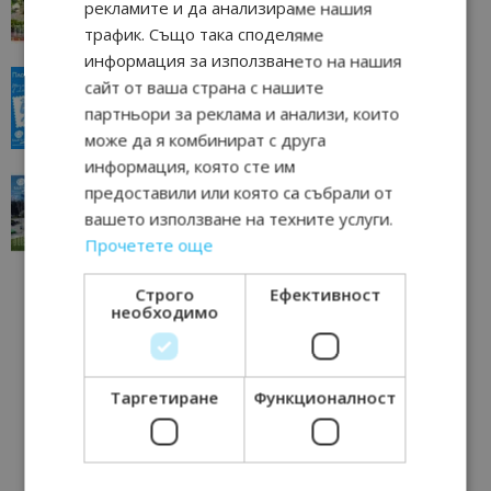
рекламите и да анализираме нашия
11/07/2026 11:22
Петрич
трафик. Също така споделяме
информация за използването на нашия
“Пощенска картичка от…”: Пловдив, градът на
сайт от ваша страна с нашите
всички времена
партньори за реклама и анализи, които
23/06/2026 10:00
Пловдив
може да я комбинират с друга
информация, която сте им
“Пощенска картичка от…”: Перник – град на
предоставили или която са събрали от
традициите, културата и вдъхновяващите...
вашето използване на техните услуги.
17/06/2026 09:01
Перник
Прочетете още
Строго
Ефективност
необходимо
Таргетиране
Функционалност