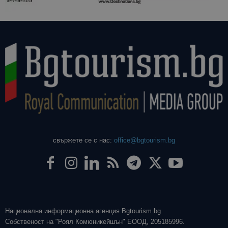
свържете се с нас:
office@bgtourism.bg
Национална информационна агенция Bgtourism.bg
Собственост на "Роял Комюникейшън" ЕООД, 205185996.