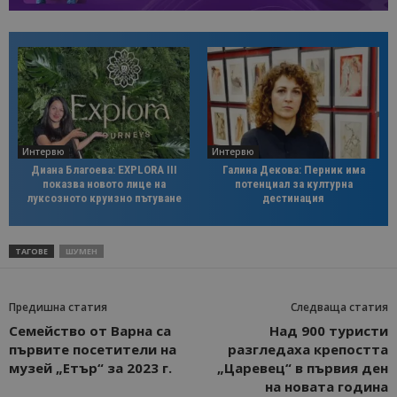
Интервю
Интервю
Диана Благоева: EXPLORA III
Галина Декова: Перник има
показва новото лице на
потенциал за културна
луксозното круизно пътуване
дестинация
ТАГОВЕ
ШУМЕН
Предишна статия
Следваща статия
Семейство от Варна са
Над 900 туристи
първите посетители на
разгледаха крепостта
музей „Етър“ за 2023 г.
„Царевец“ в първия ден
на новата година