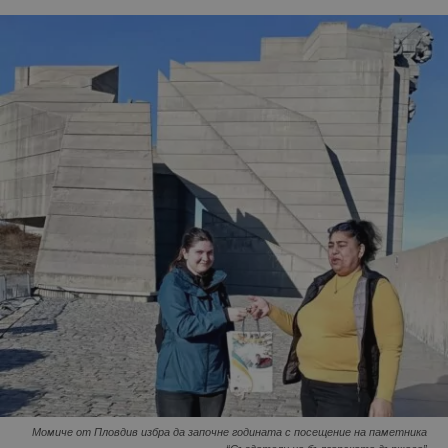
Момиче от Пловдив избра да започне годината с посещение на паметника