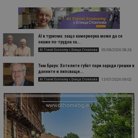
AI в туризма: защо камериерка може да се
окаже по-трудна за...
05/08/2026 08:28
AI Travel Economy с Елица Стоилова
Тим Браун: Хотелите губят пари заради грешки в
данните и липсващи...
13/07/2026 09:02
AI Travel Economy с Елица Стоилова