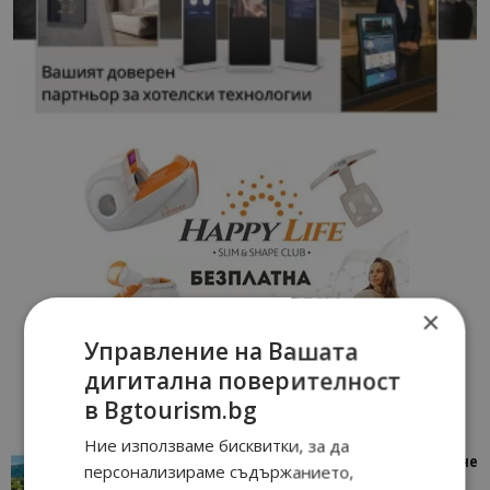
×
Управление на Вашата
дигитална поверителност
в Bgtourism.bg
Ние използваме бисквитки, за да
“Пощенска картичка от…”: Петрич – Изживяване
персонализираме съдържанието,
отвъд очакваното