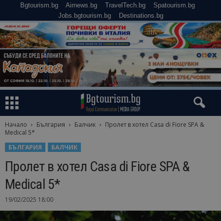
Bgtourism.bg
Airnews.bg
TravelTech.bg
Spatourism.bg
Jobs.bgtourism.bg
Destinations.bg
Начало
България
Балчик
Пролет в хотел Casa di Fiore SPA &
Medical 5*
БЪЛГАРИЯ
БАЛЧИК
Пролет в хотел Casa di Fiore SPA &
Medical 5*
19/02/2025 18:00