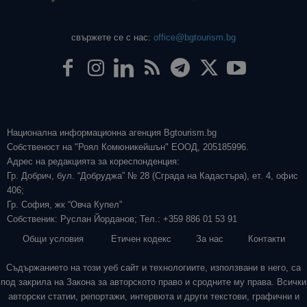
свържете се с нас:
office@bgtourism.bg
Национална информационна агенция Bgtourism.bg
Собственост на "Роял Комюникейшън" ЕООД, 205185996.
Адрес на редакцията за кореспонденция:
Гр. Добрич, бул. “Добруджа” № 28 (Сграда на Кадастъра), ет. 4, офис
406;
Гр. София, жк “Овча Купел”
Собственик: Руслан Йорданов; Тел.: +359 886 01 53 91
Общи условия
Етичен кодекс
За нас
Контакти
Съдържанието на този уеб сайт и технологиите, използвани в него, са
под закрила на Закона за авторското право и сродните му права. Всички
авторски статии, репортажи, интервюта и други текстови, графични и