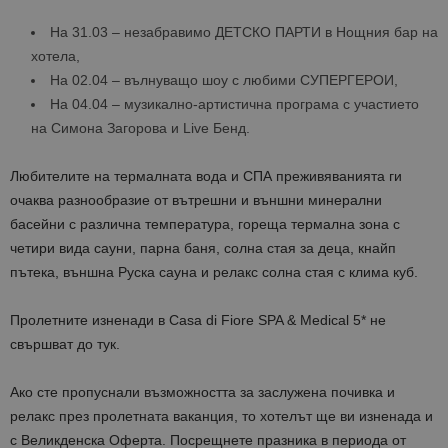
На 31.03 – незабравимо ДЕТСКО ПАРТИ в Нощния бар на
хотела,
На 02.04 – вълнуващо шоу с любими СУПЕРГЕРОИ,
На 04.04 – музикално-артистична програма с участието
на Симона Загорова и Live Бенд.
Любителите на термалната вода и СПА преживяванията ги
очаква разнообразие от вътрешни и външни минерални
басейни с различна температура, гореща термална зона с
четири вида сауни, парна баня, солна стая за деца, кнайп
пътека, външна Руска сауна и релакс солна стая с клима куб.
Пролетните изненади в Casa di Fiore SPA & Medical 5* не
свършват до тук.
Ако сте пропуснали възможността за заслужена почивка и
релакс през пролетната ваканция, то хотелът ще ви изненада и
с Великденска Оферта. Посрещнете празника в периода от