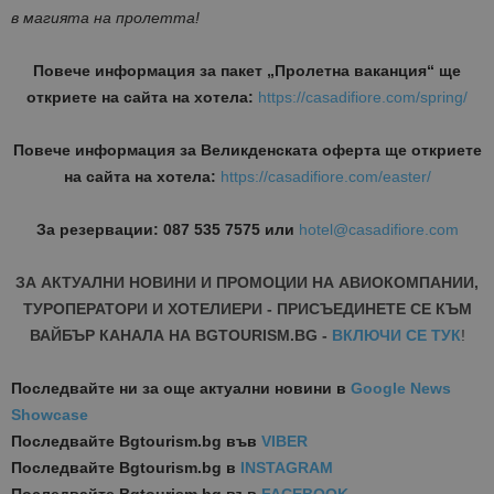
в магията на пролетта!
Повече информация за пакет „Пролетна ваканция“ ще
откриете на сайта на хотела:
https://casadifiore.com/spring/
Повече информация за Великденската оферта ще откриете
на сайта на хотела:
https://casadifiore.com/easter/
За резервации: 087 535 7575 или
hotel@casadifiore.com
ЗА АКТУАЛНИ НОВИНИ И ПРОМОЦИИ НА АВИОКОМПАНИИ,
ТУРОПЕРАТОРИ И ХОТЕЛИЕРИ - ПРИСЪЕДИНЕТЕ СЕ КЪМ
ВАЙБЪР КАНАЛА НА BGTOURISM.BG -
ВКЛЮЧИ СЕ ТУК
!
Последвайте ни за още актуални новини
в
Google News
Showcase
Последвайте
Bgtourism.bg във
VIBER
Последвайте
Bgtourism.bg в
INSTAGRAM
Последвайте
Bgtourism.bg във
FACEBOOK