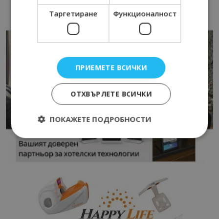
Таргетиране
Функционалност
ПРИЕМЕТЕ ВСИЧКИ
ОТХВЪРЛЕТЕ ВСИЧКИ
ПОКАЖЕТЕ ПОДРОБНОСТИ
Строго необходимо
Ефективност
Таргетиране
Функционалност
Строго необходимите бисквитки позволяват
основната функционалност на уебсайта, като
потребителско влизане и управление на
акаунта. Уебсайтът не може да се използва