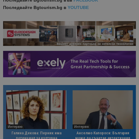
Последвайте
Bgtourism.bg в
YOUTUBE
Интервю
Интервю
Галина Декова: Перник има
Анселмо Капороси: България
потенциал за културна
може да съчетае автентичния