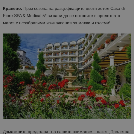
Кранево.
През сезона на разцъфващите цветя хотел Casa di
Fiore SPA & Medical 5* ви кани да се потопите в пролетната
магия с незабравими изживявания за малки и големи!
Домакините представят на вашето внимание – пакет „Пролетнa