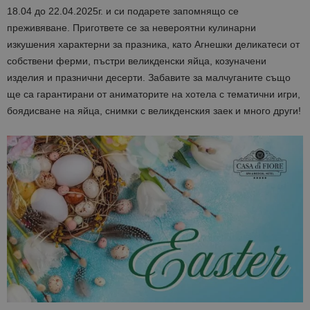
18.04 до 22.04.2025г. и си подарете запомнящо се
преживяване. Пригответе се за невероятни кулинарни
изкушения характерни за празника, като Агнешки деликатеси от
собствени ферми, пъстри великденски яйца, козуначени
изделия и празнични десерти. Забавите за малчуганите също
ще са гарантирани от аниматорите на хотела с тематични игри,
боядисване на яйца, снимки с великденския заек и много други!