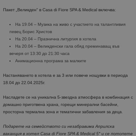
Пакет „Великден“ в Casa di Fiore SPA & Medical включва:
На 19.04 – Музика на живо с участието на талантливия
певец Борис Христов
На 20.04 – Празнична литургия в хотела
На 20.04 – Великденски гала обяд преминаващ във
вечеря от 13:30 до 21:30 часа
Анимационна програма за малките
Настаняването в хотела е за 3 или повече нощувки в периода
18.04 до 22.04.2025г.
Насладете се на уникална 5-звездна атмосфера в комбинация с
домашно приготвена храна, горещи минерални басейни,
просторна термална зона и тематични забавления за деца.
Под
a
рете н
a
семейството си нез
a
бравима Априлска
ваканция в хотел Casa di Fiore SPA & Medical 5* и се потопете