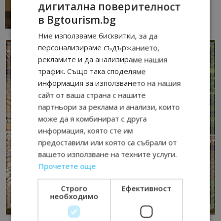
дигитална поверителност
данните и липсващи...
в Bgtourism.bg
13/07/2026 09:02
AI Travel Economy с Елица Стоилова
Ние използваме бисквитки, за да
персонализираме съдържанието,
рекламите и да анализираме нашия
трафик. Също така споделяме
информация за използването на нашия
сайт от ваша страна с нашите
партньори за реклама и анализи, които
може да я комбинират с друга
информация, която сте им
предоставили или която са събрали от
вашето използване на техните услуги.
Прочетете още
Строго
Ефективност
необходимо