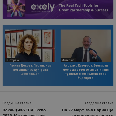
Интервю
Интервю
Галина Декова: Перник има
Анселмо Капороси: България
потенциал за културна
може да съчетае автентичния
дестинация
туризъм с технологиите на
бъдещето
Предишна статия
Следваща статия
Ваканция&СПА Експо
На 27 март във Варна ще
2025: Microinvest ще
се проведе второто