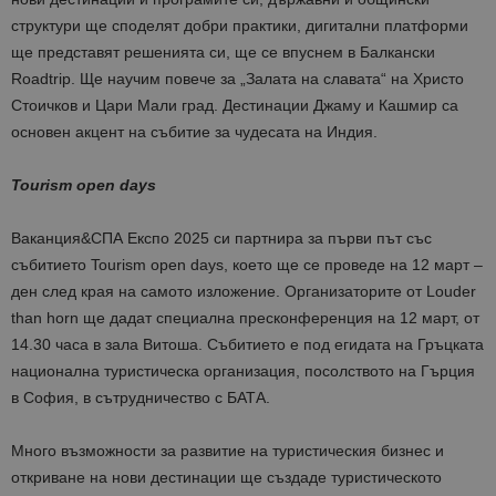
структури ще споделят добри практики, дигитални платформи
ще представят решенията си, ще се впуснем в Балкански
Roadtrip. Ще научим повече за „Залата на славата“ на Христо
Стоичков и Цари Мали град. Дестинации Джаму и Кашмир са
основен акцент на събитие за чудесата на Индия.
Tourism open days
Ваканция&СПА Експо 2025 си партнира за първи път със
събитието Tourism open days, което ще се проведе на 12 март –
ден след края на самото изложение. Организаторите от Louder
than horn ще дадат специална пресконференция на 12 март, от
14.30 часа в зала Витоша. Събитието е под егидата на Гръцката
национална туристическа организация, посолството на Гърция
в София, в сътрудничество с БАТА.
Много възможности за развитие на туристическия бизнес и
откриване на нови дестинации ще създаде туристическото