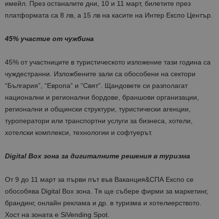
имейл. През останалите дни, 10 и 11 март, билетите през
платформата са 8 лв, а 15 лв на касите на Интер Експо Център.
45% участие от чужбина
45% от участниците в туристическото изложение тази година са
чуждестранни. Изложбените зали са обособени на сектори
“България”, “Европа” и “Свят”. Щандовете си разполагат
национални и регионални бордове, браншови организации,
регионални и общински структури, туристически агенции,
туроператори или транспортни услуги за бизнеса, хотели,
хотелски комплекси, технологии и софтуерът.
Digital Box зона за дигиталните решения в туризма
От 9 до 11 март за първи път във Ваканция&СПА Експо се
обособява Digital Box зона. Тя ще събере фирми за маркетинг,
брандинг, онлайн реклама и др. в туризма и хотелиерството.
Хост на зоната е SiVending Spot.