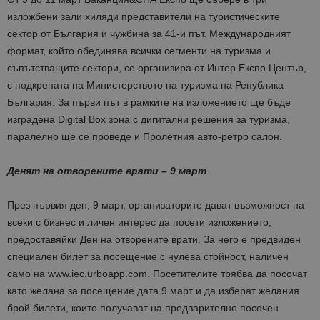
изложбени зали хиляди представители на туристическите
сектор от България и чужбина за 41-и път. Международният
формат, който обединява всички сегменти на туризма и
съпътстващите сектори, се организира от Интер Експо Център,
с подкрепата на Министерството на туризма на Република
България. За първи път в рамките на изложението ще бъде
изградена Digital Box зона с дигитални решения за туризма,
паралелно ще се проведе и Пролетния авто-ретро салон.
Денят на отворените врати – 9 март
През първия ден, 9 март, организаторите дават възможност на
всеки с бизнес и личен интерес да посети изложението,
предоставяйки Ден на отворените врати. За него е предвиден
специален билет за посещение с нулева стойност, наличен
само на www.iec.urboapp.com. Посетителите трябва да посочат
като желана за посещение дата 9 март и да изберат желания
брой билети, които получават на предварително посочен