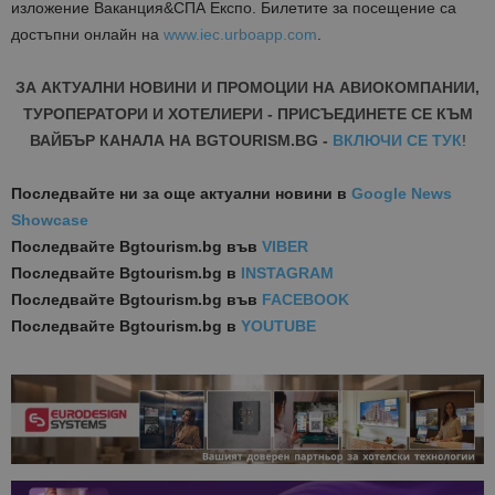
изложение Ваканция&СПА Експо. Билетите за посещение са
достъпни онлайн на
www.iec.urboapp.com
.
ЗА АКТУАЛНИ НОВИНИ И ПРОМОЦИИ НА АВИОКОМПАНИИ,
ТУРОПЕРАТОРИ И ХОТЕЛИЕРИ - ПРИСЪЕДИНЕТЕ СЕ КЪМ
ВАЙБЪР КАНАЛА НА BGTOURISM.BG -
ВКЛЮЧИ СЕ ТУК
!
Последвайте ни за още актуални новини
в
Google News
Showcase
Последвайте
Bgtourism.bg във
VIBER
Последвайте
Bgtourism.bg в
INSTAGRAM
Последвайте
Bgtourism.bg във
FACEBOOK
Последвайте
Bgtourism.bg в
YOUTUBE