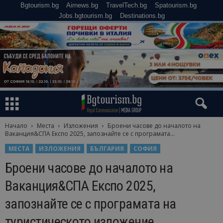
Bgtourism.bg
Airnews.bg
TravelTech.bg
Spatourism.bg
Jobs.bgtourism.bg
Destinations.bg
Начало
Места
Изложения
Броени часове до началото на
Ваканция&СПА Експо 2025, запознайте се с програмата...
МЕСТА
ИЗЛОЖЕНИЯ
БЪЛГАРИЯ
СОФИЯ
Броени часове до началото на
Ваканция&СПА Експо 2025,
запознайте се с програмата на
туристическото изложение