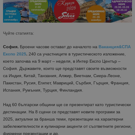
Чуйте статията:
София.
Броени часове остават до началото на
Ваканция&СПА
Експо 2025
.
240 са участниците в туристическото изложение,
което започва на 9 март – неделя, в Интер Експо Център –
София. Държавите, които ще представят своите възможности
са Индия, Китай, Танзания, Алжир, Виетнам, Сиера-Леоне,
Пакистан, Русия, Египет, Мавриций, Сърбия, Гърция, Франция,
Испания, Румъния, Турция, Финландия.
Над 60 български общини ще се презентират като туристически
дестинации. На 8 сцени се представят новите програми за
2025, актуални за бранша теми, презентации на характерни
забележителности и кулинарни акценти от съответните региони,
фирмени презентации и др.