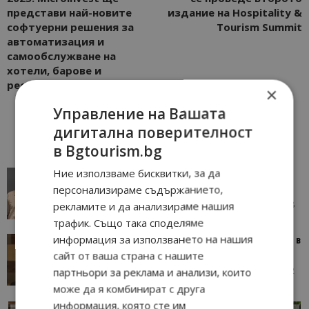
представи най-новите
издание на Hospitality &
софтуерни решения за
Tourism Summit
автоматизация и
самообслужване на
хотели, барове и
ресторантите
×
Управление на Вашата
дигитална поверителност
в Bgtourism.bg
Ние използваме бисквитки, за да
AI в туризма: защо камериерка може да се
окаже по-трудна за...
персонализираме съдържанието,
05/08/2026 08:28
рекламите и да анализираме нашия
AI Travel Economy с Елица Стоилова
трафик. Също така споделяме
информация за използването на нашия
Тим Браун: Хотелите губят пари заради грешки в
данните и липсващи...
сайт от ваша страна с нашите
13/07/2026 09:02
партньори за реклама и анализи, които
AI Travel Economy с Елица Стоилова
може да я комбинират с друга
информация, която сте им