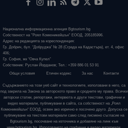
Национална информационна агенция Bgtourism.bg
Собственост на "Роял Комюникейшън" ЕООД, 205185996.
Адрес на редакцията за кореспонденция:
Гр. Добрич, бул. “Добруджа” № 28 (Сграда на Кадастъра), ет. 4, офис
406;
Гр. София, жк “Овча Купел”
Собственик: Руслан Йорданов; Тел.: +359 886 01 53 91
Общи условия
Етичен кодекс
За нас
Контакти
Съдържанието на този уеб сайт и технологиите, използвани в него, са
под закрила на Закона за авторското право и сродните му права. Всички
авторски статии, репортажи, интервюта и други текстови, графични и
видео материали, публикувани в сайта, са собственост на „Роял
Комюникейшън“ ЕООД, освен ако изрично е посочено друго. Допуска се
публикуване на текстови материали само след писмено съгласие на
Bgtourism.bg, посочване на източника и добавяне на линк към
www.bgtourism.bg. Използването на графични и видео материали,