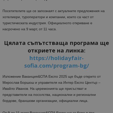
Посетителите ще се запознаят с актуалните предложения на
хотелиери, туроператори и компании, които са част от
туристическата индустрия. Официалното откриване е
насрочено на 9 март, от 11 часа.
Цялата съпътстваща програма ще
откриете на линка:
https://holidayfair-
sofia.com/program-bg/
Изложение Ваканция&СПА Експо 2025 ще бъде открито от
Мирослав Боршош и управителя на Интер Експо Център –
Ивайло Иванов. На церемонията ще присъстват и
представители на посолства, национални и регионални
бордове, браншови организации, официални лица.
От 9 до 11 март Ваканция&СПА Експо ще събере в три