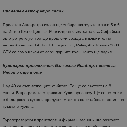
Пролетен Авто-ретро салон
Пролетен Авто-ретро салон ще събира погледите в зали 5 и 6
на Интер Експо Център. Реализиран съвместно със Софийски
авто-ретро клуб, той ще предложи среща с изключителни
автомобили. Ford A, Ford T, Jaguar XJ, Reley, Alfa Romeo 2000
GTV са само някои от легендарните коли, които ще видим.
Кулинарни приключения, Балкански Roadtrip, повече за
Индия и още и още
Над 40 са съпътстващите събития. Те ще се състоят на 8
сцени. В програмата откриваме Кулинарно шоу. Ще се потопим
в българската кухня и продукти, магията на китайските ястия, на
гръцката кухня…
Туроператорски и транспортни фирми и агенции ще разкрият
нови дестинации и програмите си, държавни и общински