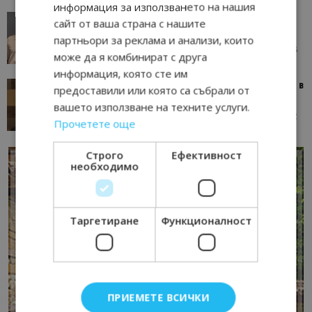
информация за използването на нашия
AI в туризма: защо камериерка може да се
сайт от ваша страна с нашите
окаже по-трудна за...
партньори за реклама и анализи, които
05/08/2026 08:28
AI Travel Economy с Елица Стоилова
може да я комбинират с друга
информация, която сте им
Тим Браун: Хотелите губят пари заради грешки в
предоставили или която са събрали от
данните и липсващи...
вашето използване на техните услуги.
13/07/2026 09:02
AI Travel Economy с Елица Стоилова
Прочетете още
Строго
Ефективност
необходимо
Таргетиране
Функционалност
ПРИЕМЕТЕ ВСИЧКИ