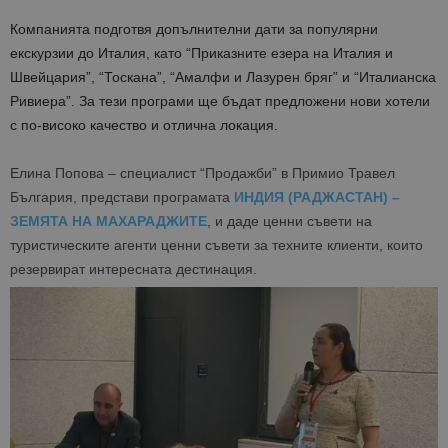
Компанията подготвя допълнителни дати за популярни
екскурзии до Италия, като “Приказните езера на Италия и
Швейцария”, “Тоскана”, “Амалфи и Лазурен бряг” и “Италианска
Ривиера”. За тези програми ще бъдат предложени нови хотели
с по-високо качество и отлична локация.
Елина Попова – специалист “Продажби” в Примио Травел
България, представи програмата
ИНДИЯ (РАДЖАСТАН) –
ЗЕМЯТА НА МАХАРАДЖИТЕ
, и даде ценни съвети на
туристическите агенти ценни съвети за техните клиенти, които
резервират интересната дестинация.