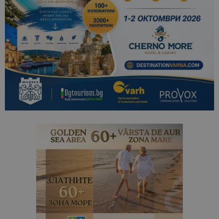
посетители
сесии и
кампании 
отчетите з
анализ на
сайтовете.