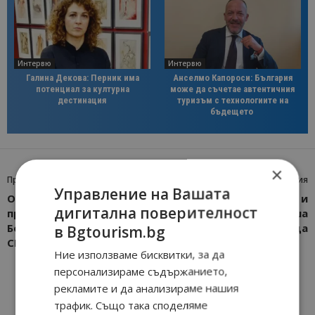
Интервю
Интервю
Галина Декова: Перник има
Анселмо Капороси: България
потенциал за културна
може да съчетае автентичния
дестинация
туризъм с технологиите на
бъдещето
×
Предишна статия
Следваща статия
Управление на Вашата
Огромен интерес към
Много адреналин и
дигитална поверителност
презентациите на
силни емоции на Витоша
Бохемия на “Ваканция и
през уикенда
в Bgtourism.bg
СПА Експо”
Ние използваме бисквитки, за да
персонализираме съдържанието,
рекламите и да анализираме нашия
трафик. Също така споделяме