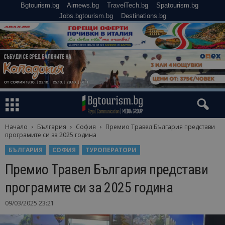
Bgtourism.bg
Airnews.bg
TravelTech.bg
Spatourism.bg
Jobs.bgtourism.bg
Destinations.bg
Начало
България
София
Премио Травел България представи
програмите си за 2025 година
БЪЛГАРИЯ
СОФИЯ
ТУРОПЕРАТОРИ
Премио Травел България представи
програмите си за 2025 година
09/03/2025 23:21