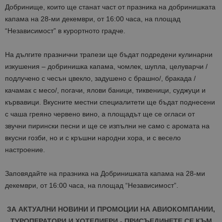
Добринище, които ще станат част от празника на добринишката
капама на 28-ми декември, от 16:00 часа, на площад
“Независимост” в курортното градче.
На дългите празнични трапези ще бъдат подредени кулинарни
изкушения – добринишка капама, чомлек, шупла, целуварчи /
подлучено с чесън цвекло, задушено с брашно/, бракада /
качамак с месо/, погачи, ялови баници, тиквеници, суджуци и
кървавици. Вкусните местни специалитети ще бъдат поднесени
с чаша греяно червено вино, а площадът ще се огласи от
звучни пирински песни и ще се изпълни не само с аромата на
вкусни гозби, но и с кръшни народни хора, и с весело
настроение.
Заповядайте на празника на Добринишката капама на 28-ми
декември, от 16:00 часа, на площад “Независимост”.
ЗА АКТУАЛНИ НОВИНИ И ПРОМОЦИИ НА АВИОКОМПАНИИ,
ТУРОПЕРАТОРИ И ХОТЕЛИЕРИ - ПРИСЪЕДИНЕТЕ СЕ КЪМ