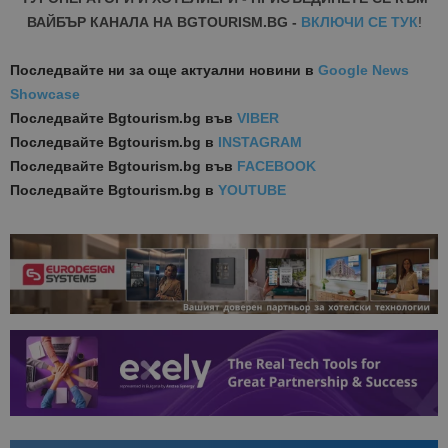
ВАЙБЪР КАНАЛА НА BGTOURISM.BG -
ВКЛЮЧИ СЕ ТУК
!
Последвайте ни за още актуални новини
в
Google News
Showcase
Последвайте
Bgtourism.bg във
VIBER
Последвайте
Bgtourism.bg в
INSTAGRAM
Последвайте
Bgtourism.bg във
FACEBOOK
Последвайте
Bgtourism.bg в
YOUTUBE