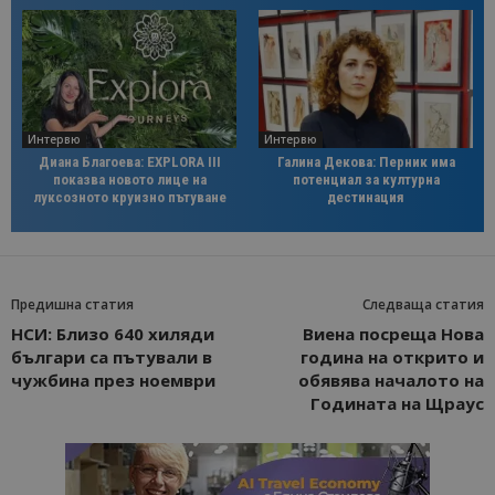
Интервю
Интервю
Диана Благоева: EXPLORA III
Галина Декова: Перник има
показва новото лице на
потенциал за културна
луксозното круизно пътуване
дестинация
Предишна статия
Следваща статия
НСИ: Близо 640 хиляди
Виена посреща Нова
българи са пътували в
година на открито и
чужбина през ноември
обявява началото на
Годината на Щраус