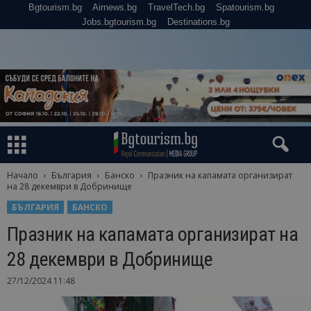
Bgtourism.bg
Airnews.bg
TravelTech.bg
Spatourism.bg
Jobs.bgtourism.bg
Destinations.bg
Начало
България
Банско
Празник на капамата организират
на 28 декември в Добринище
БЪЛГАРИЯ
БАНСКО
Празник на капамата организират на
28 декември в Добринище
27/12/2024 11:48