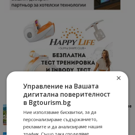
×
Управление на Вашата
дигитална поверителност
в Bgtourism.bg
“Пощенска картичка от…”: Петрич – Изживяване
Ние използваме бисквитки, за да
отвъд очакваното
персонализираме съдържанието,
11/07/2026 11:22
Петрич
рекламите и да анализираме нашия
трафик. Също така споделяме
“Пощенска картичка от…”: Пловдив, градът на