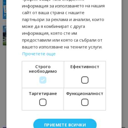
информация за използването на нашия
всички времена
сайт от ваша страна с нашите
23/06/2026 10:00
Пловдив
партньори за реклама и анализи, които
може да я комбинират с друга
“Пощенска картичка от…”: Перник – град на
информация, която сте им
традициите, културата и вдъхновяващите...
предоставили или която са събрали от
17/06/2026 09:01
Перник
вашето използване на техните услуги.
Прочетете още
Строго
Ефективност
необходимо
Таргетиране
Функционалност
ПРИЕМЕТЕ ВСИЧКИ