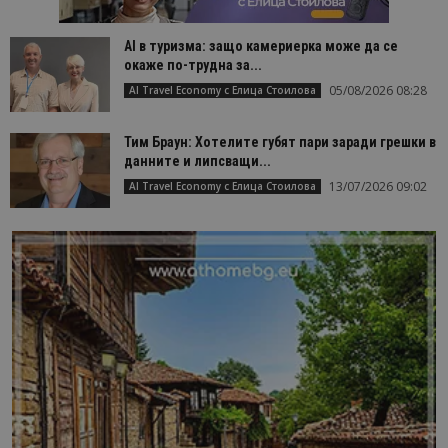
AI в туризма: защо камериерка може да се
окаже по-трудна за...
05/08/2026 08:28
AI Travel Economy с Елица Стоилова
Тим Браун: Хотелите губят пари заради грешки в
данните и липсващи...
13/07/2026 09:02
AI Travel Economy с Елица Стоилова