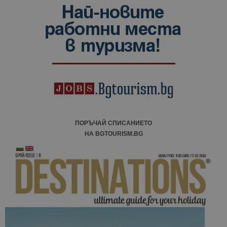
данни за
посетители
сесии и
кампании 
отчетите з
анализ на
сайтовете.
ПОРЪЧАЙ СПИСАНИЕТО
НА BGTOURISM.BG