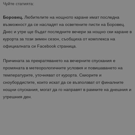
Чуйте статията:
Боровец.
Любителите на нощното каране имат последна
възможност да се насладят на осветените писти на Боровец.
Днес и утре ще бъдат последните вечери за нощно ски каране в
курорта за този зимен сезон, съобщиха от комплекса на
официалната си Facebook страница.
Причината за прекратяването на вечерните спускания е
промяната в метеорологичните условия и повишаването на
температурите, уточняват от курорта. Скиорите и
сноубордистите, които искат да се възползват от финалните
нощни спускания, могат да го направят в рамките на днешния и
утрешния ден.