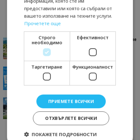
информация, която сте им
предоставили или която са събрали от
вашето използване на техните услуги.
Прочетете още
Строго
Ефективност
“Пощенска картичка от…”: Петрич – Изживяване
необходимо
отвъд очакваното
11/07/2026 11:22
Петрич
Таргетиране
Функционалност
“Пощенска картичка от…”: Пловдив, градът на
всички времена
23/06/2026 10:00
Пловдив
“Пощенска картичка от…”: Перник – град на
ПРИЕМЕТЕ ВСИЧКИ
традициите, културата и вдъхновяващите...
17/06/2026 09:01
Перник
ОТХВЪРЛЕТЕ ВСИЧКИ
ПОКАЖЕТЕ ПОДРОБНОСТИ