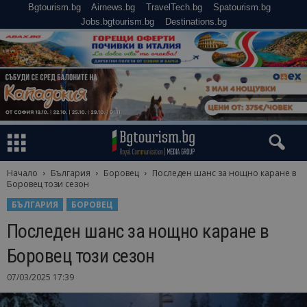
Bgtourism.bg
Airnews.bg
TravelTech.bg
Spatourism.bg
Jobs.bgtourism.bg
Destinations.bg
Начало
България
Боровец
Последен шанс за нощно каране в
Боровец този сезон
БЪЛГАРИЯ
БОРОВЕЦ
Последен шанс за нощно каране в
Боровец този сезон
07/03/2025 17:39