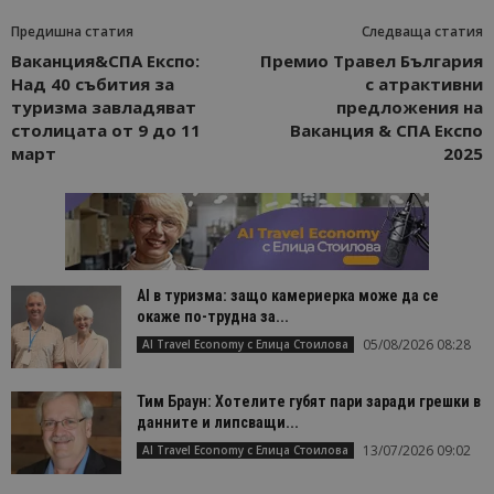
Предишна статия
Следваща статия
Ваканция&СПА Експо:
Премио Травел България
Над 40 събития за
с атрактивни
туризма завладяват
предложения на
столицата от 9 до 11
Ваканция & СПА Експо
март
2025
AI в туризма: защо камериерка може да се
окаже по-трудна за...
05/08/2026 08:28
AI Travel Economy с Елица Стоилова
Тим Браун: Хотелите губят пари заради грешки в
данните и липсващи...
13/07/2026 09:02
AI Travel Economy с Елица Стоилова