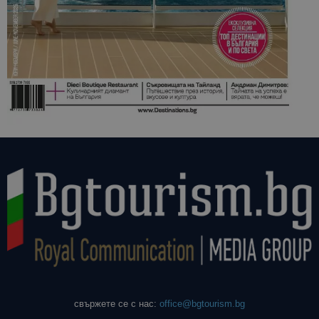
свържете се с нас:
office@bgtourism.bg