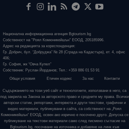
Национална информационна агенция Bgtourism.bg
Собственост на "Роял Комюникейшън" ЕООД, 205185996.
Адрес на редакцията за кореспонденция:
Гр. Добрич, бул. “Добруджа” № 28 (Сграда на Кадастъра), ет. 4, офис
406;
Гр. София, жк “Овча Купел”
Собственик: Руслан Йорданов; Тел.: +359 886 01 53 91
Общи условия
Етичен кодекс
За нас
Контакти
Съдържанието на този уеб сайт и технологиите, използвани в него, са
под закрила на Закона за авторското право и сродните му права. Всички
авторски статии, репортажи, интервюта и други текстови, графични и
видео материали, публикувани в сайта, са собственост на „Роял
Комюникейшън“ ЕООД, освен ако изрично е посочено друго. Допуска се
публикуване на текстови материали само след писмено съгласие на
Bgtourism.bg, посочване на източника и добавяне на линк към