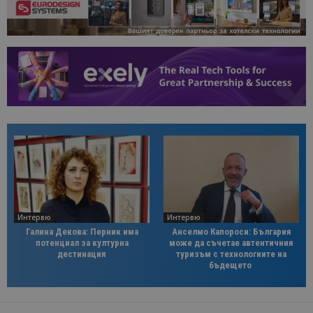
Интервю
Интервю
Галина Декова: Перник има
Анселмо Капороси: България
потенциал за културна
може да съчетае автентичния
дестинация
туризъм с технологиите на
бъдещето