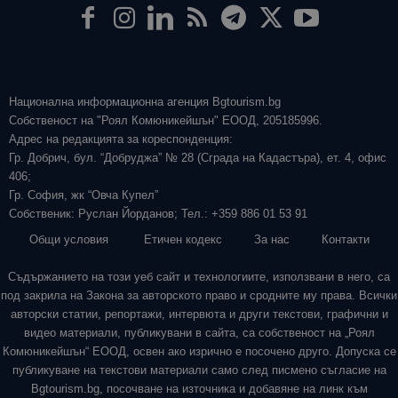
Национална информационна агенция Bgtourism.bg
Собственост на "Роял Комюникейшън" ЕООД, 205185996.
Адрес на редакцията за кореспонденция:
Гр. Добрич, бул. “Добруджа” № 28 (Сграда на Кадастъра), ет. 4, офис
406;
Гр. София, жк “Овча Купел”
Собственик: Руслан Йорданов; Тел.: +359 886 01 53 91
Общи условия
Етичен кодекс
За нас
Контакти
Съдържанието на този уеб сайт и технологиите, използвани в него, са
под закрила на Закона за авторското право и сродните му права. Всички
авторски статии, репортажи, интервюта и други текстови, графични и
видео материали, публикувани в сайта, са собственост на „Роял
Комюникейшън“ ЕООД, освен ако изрично е посочено друго. Допуска се
публикуване на текстови материали само след писмено съгласие на
Bgtourism.bg, посочване на източника и добавяне на линк към