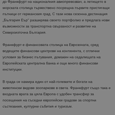
до
Франкфурт
на националния авиопревозвач
, а летището
в
морската столица
тържествено
посрещна
първите
пристигащи
пътници от германския град.
С тази нова
сезонна
дестинация
„България Еър“ разширява своето портф
о
лио и предлага
нови
възможности за транспортна свързаност и развитие на
Севе
р
оизточна България
.
Франкфурт
е финансовата столица на Еврозоната
,
сред
водещите финансови центрове
на континента
,
с отлични
условия
за
бизнес
пътувания
,
домакин на
седалища
та
на
Европейската централна банка
и
още много
финансови
институции
.
В града се намира един от най-големите и богати на
животински видове зоопаркове в света.
Франкфурт
също така
е
входната
врата
за
цяла
Европа
с удобен трансфер за
посещения на съседни европейски градове за
спортни
състезания,
културни
събития
и
туризъм
.