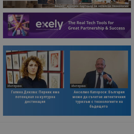
Интервю
Интервю
Галина Декова: Перник има
Анселмо Капороси: България
потенциал за културна
може да съчетае автентичния
дестинация
туризъм с технологиите на
бъдещето