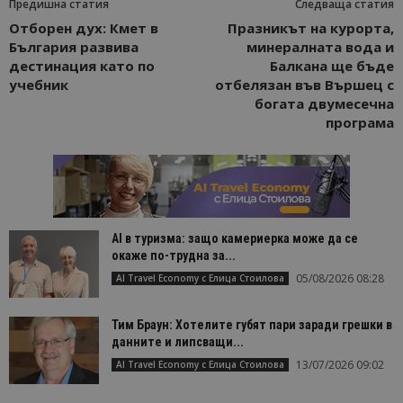
Предишна статия
Следваща статия
Отборен дух: Кмет в
Празникът на курорта,
България развива
минералната вода и
дестинация като по
Балкана ще бъде
учебник
отбелязан във Вършец с
богата двумесечна
програма
AI в туризма: защо камериерка може да се
окаже по-трудна за...
05/08/2026 08:28
AI Travel Economy с Елица Стоилова
Тим Браун: Хотелите губят пари заради грешки в
данните и липсващи...
13/07/2026 09:02
AI Travel Economy с Елица Стоилова