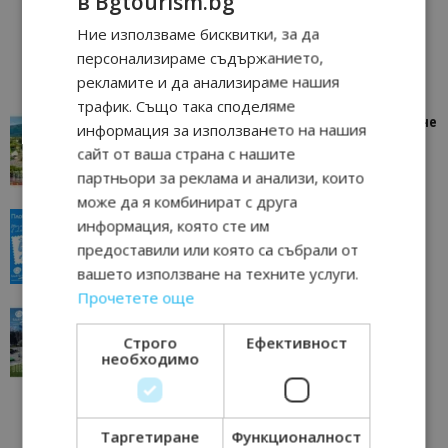
в Bgtourism.bg
Ние използваме бисквитки, за да
персонализираме съдържанието,
рекламите и да анализираме нашия
трафик. Също така споделяме
“Пощенска картичка от…”: Петрич – Изживяване
информация за използването на нашия
отвъд очакваното
сайт от ваша страна с нашите
11/07/2026 11:22
Петрич
партньори за реклама и анализи, които
може да я комбинират с друга
“Пощенска картичка от…”: Пловдив, градът на
информация, която сте им
всички времена
предоставили или която са събрали от
23/06/2026 10:00
Пловдив
вашето използване на техните услуги.
Прочетете още
“Пощенска картичка от…”: Перник – град на
традициите, културата и вдъхновяващите...
Строго
Ефективност
необходимо
17/06/2026 09:01
Перник
Таргетиране
Функционалност