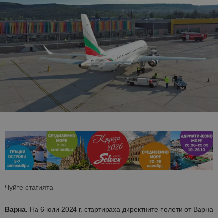
Чуйте статията:
Варна.
На
6
юли
2024 г.
стартираха
д
и
ректните
полети от
Варна