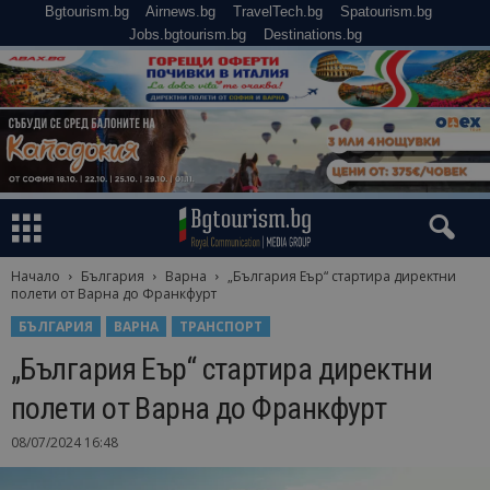
Bgtourism.bg
Airnews.bg
TravelTech.bg
Spatourism.bg
Jobs.bgtourism.bg
Destinations.bg
Начало
България
Варна
„България Еър“ стартира директни
полети от Варна до Франкфурт
БЪЛГАРИЯ
ВАРНА
ТРАНСПОРТ
„България Еър“ стартира директни
полети от Варна до Франкфурт
08/07/2024 16:48