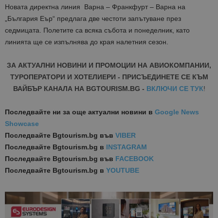
Новата
директна
линия
Варна
–
Франкфурт
– Варна
на
„България Еър“
предлага
две
честоти
за
пътуване
през
седмицата
. Полетите са всяка
събота
и
понеделник
, к
ато
линията
ще
се
изпълнява
до
края
на
летния
сезон
.
ЗА АКТУАЛНИ НОВИНИ И ПРОМОЦИИ НА АВИОКОМПАНИИ,
ТУРОПЕРАТОРИ И ХОТЕЛИЕРИ - ПРИСЪЕДИНЕТЕ СЕ КЪМ
ВАЙБЪР КАНАЛА НА BGTOURISM.BG -
ВКЛЮЧИ СЕ ТУК
!
Последвайте ни за още актуални новини
в
Google News
Showcase
Последвайте
Bgtourism.bg във
VIBER
Последвайте
Bgtourism.bg в
INSTAGRAM
Последвайте
Bgtourism.bg във
FACEBOOK
Последвайте
Bgtourism.bg в
YOUTUBE