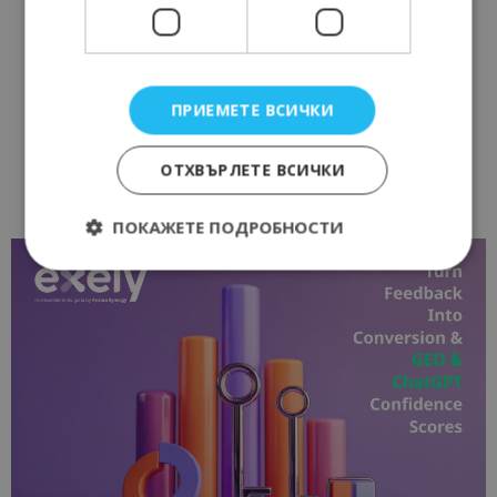
ПРИЕМЕТЕ ВСИЧКИ
ОТХВЪРЛЕТЕ ВСИЧКИ
ПОКАЖЕТЕ ПОДРОБНОСТИ
Строго необходимо
Ефективност
Таргетиране
Функционалност
Строго необходимите бисквитки позволяват
основната функционалност на уебсайта, като
потребителско влизане и управление на
акаунта. Уебсайтът не може да се използва
правилно без строго необходими бисквитки.
Доставчик
/
Валиден