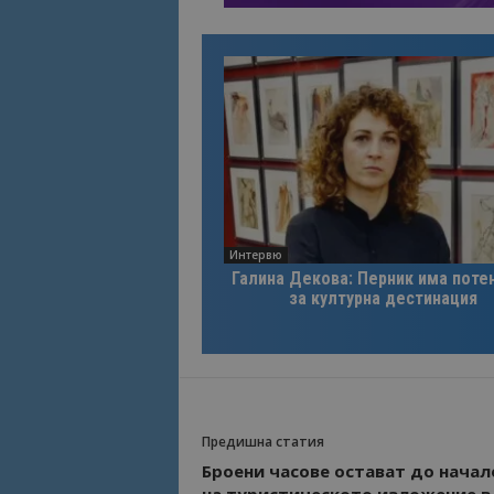
Интервю
Галина Декова: Перник има поте
за културна дестинация
Предишна статия
Броени часове остават до начал
на туристическото изложение в