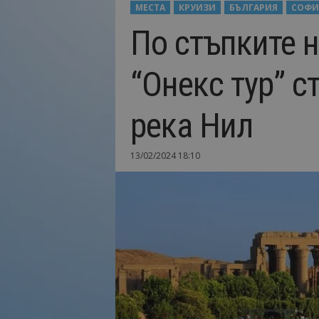
МЕСТА
КРУИЗИ
БЪЛГАРИЯ
СОФИ
Н
По стъпките н
а
й
-
“Онекс тур” с
в
а
ж
река Нил
н
о
т
13/02/2024 18:10
о
о
т
т
у
р
и
з
м
а
!