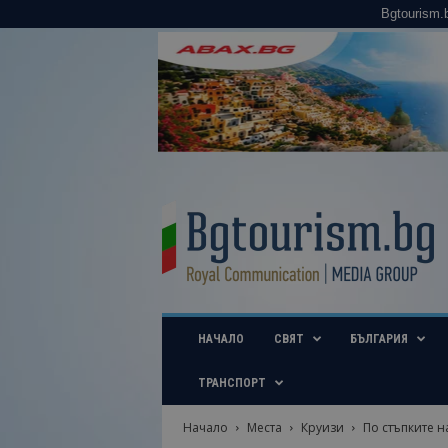
Bgtourism.
B
g
t
o
u
r
i
НАЧАЛО
СВЯТ
БЪЛГАРИЯ
s
m
.
ТРАНСПОРТ
b
g
Начало
Места
Круизи
По стъпките н
–