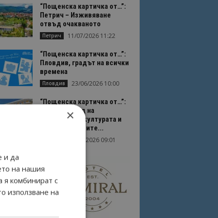
“Пощенска картичка от…”:
Петрич – Изживяване
отвъд очакваното
11/07/2026 11:22
Петрич
“Пощенска картичка от…”:
Пловдив, градът на всички
времена
23/06/2026 10:00
Пловдив
“Пощенска картичка от…”:
Перник – град на
×
традициите, културата и
вдъхновяващите...
17/06/2026 09:01
Перник
 и да
ето на нашия
а я комбинират с
то използване на