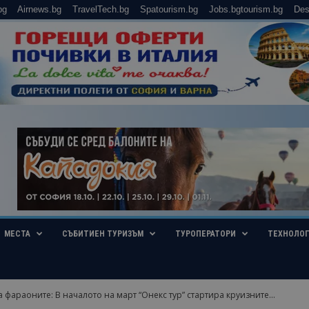
bg
Airnews.bg
TravelTech.bg
Spatourism.bg
Jobs.bgtourism.bg
Des
МЕСТА
СЪБИТИЕН ТУРИЗЪМ
ТУРОПЕРАТОРИ
ТЕХНОЛО
а фараоните: В началото на март “Онекс тур” стартира круизните...