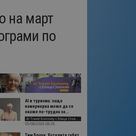
о на март
рограми по
AI в туризма: защо
камериерка може да се
окаже по-трудна за...
AI Travel Economy с Елица Стоилова
05/08/2026 08:28
Тим Браун: Хотелите губят