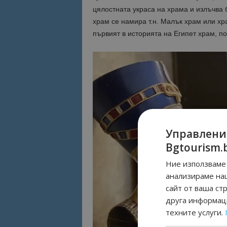
цялостната украса на храма и излъчва
храм се намира т.н. Малък храм или хра
първият в историята на Египет храм, п
Управлени
Bgtourism.
Ние използваме 
анализираме на
сайт от ваша ст
друга информаци
техните услуги.