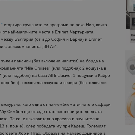
р”
стартира круизните си програми по река Нил, които
и от най-магичните места в Египет. Чартърната
е между България (от и до София и Варна) и Египет
и с авиокомпанията „BH Air”.
 пълен пансион (без включени напитки) на борда на
компанията “Nile Cruises” (или подобна); 2 нощувка в
* (или подобен) на база All Inclusive; 1 нощувки в Кайро
и подобен) с включена закуска и вечеря (без включени
екскурзии, като една от най-емблематичните е сафари
о Абу Симбел ще отведе пътешествениците до двата
лите. Те са с изключително красива и внушителна
13 в. пр.н.е), след победата му при Кадеш. Големият
 боговете Хор и Птах. Образът на Рамзес доминира в