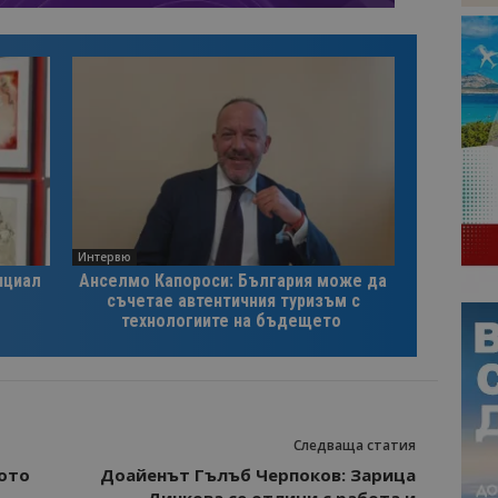
Интервю
нциал
Анселмо Капороси: България може да
съчетае автентичния туризъм с
технологиите на бъдещето
Следваща статия
ото
Доайенът Гълъб Черпоков: Зарица
Динкова се отличи с работа и