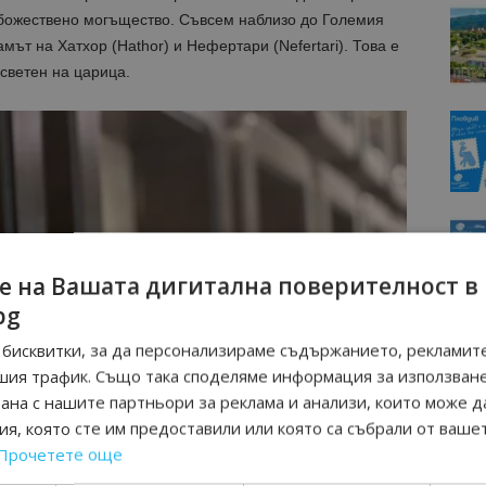
 божествено могъщество. Съвсем наблизо до Големия
мът на Хатхор (Hathor) и Нефертари (Nefertari). Това е
осветен на царица.
е на Вашата дигитална поверителност в
bg
бисквитки, за да персонализираме съдържанието, рекламите
шия трафик. Също така споделяме информация за използван
рана с нашите партньори за реклама и анализи, които може д
я, която сте им предоставили или която са събрали от ваше
Прочетете още