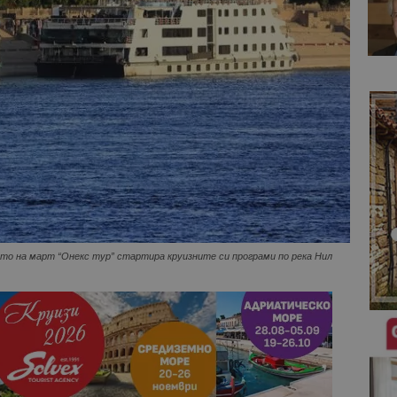
то на март “Онекс тур” стартира круизните си програми по река Нил