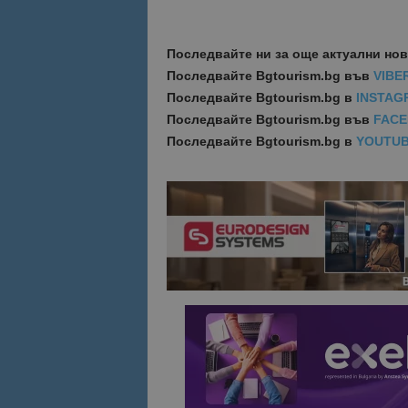
Име
Име
Последвайте ни за още актуални но
sc_is_visitor_uniq
Последвайте
Bgtourism.bg във
VIBE
is_visitor_unique
Последвайте
Bgtourism.bg в
INSTAG
Последвайте
Bgtourism.bg във
FAC
Последвайте
Bgtourism.bg в
YOUTU
is_unique
_ga_B09EBBY8PY
_ga_WXPDN4HSCV
_ga_FK650GXHRZ
_ga