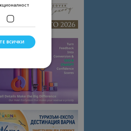
кционалност
ТЕ ВСИЧКИ
елско влизане и
тки.
омните съгласието
квитки на сайта.