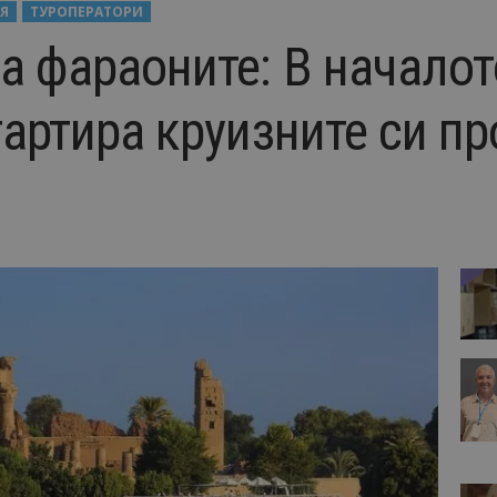
Я
ТУРОПЕРАТОРИ
а фараоните: В началот
тартира круизните си п