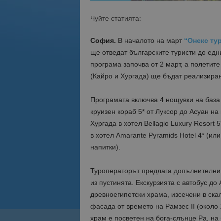
Чуйте статията:
София.
В началото на март
“Онекс ту
ще отведат българските туристи до едн
програма започва от 2 март, а полетит
(Кайро и Хургада) ще бъдат реализиран
Програмата включва 4 нощувки на база
круизен кораб 5* от Луксор до Асуан на 
Хургада в хотел Bellagio Luxury Resort 5
в хотел Amarante Pyramids Hotel 4* (ил
напитки).
Туроператорът предлага допълнителни 
из пустинята. Екскурзията с автобус д
древноегипетски храма, изсечени в ска
фасада от времето на Рамзес ІІ (около 
храм е посветен на бога-слънце Ра, на