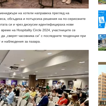
 мениджъри на хотели направиха преглед на
неса, обсъдиха и потърсиха решения на по-сериозните
отата си и чрез дискусии идентифицираха нови
реме на Hospitality Circle 2024, участниците се
 да „сверят часовника си” с последните тенденции при
т и наблюдения за пазара.