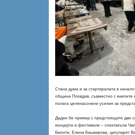
Стана дума и за стартиралата в начало
община Пловдив, съвместно с екипите 
полага целенасочени усилия за предста
Даден бе пример с предстоящите две с
концерти и фестивали – спектакъла Ча
Бионти, Елена Башкирова, цигуларят В