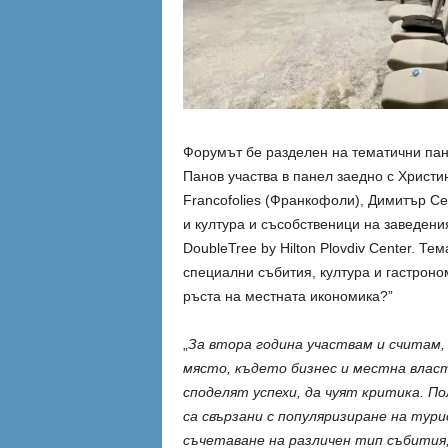
Форумът бе разделен на тематични пан
Панов участва в панел заедно с Христ
Francofolies (Франкофоли), Димитър Се
и култура и съсобственици на заведени
DoubleTree by Hilton Plovdiv Center. Т
специални събития, култура и гастрон
ръста на местната икономика?”
„
За втора година участвам и считам, 
място, където бизнес и местна влас
споделят успехи, да чуят критика. 
са свързани с популяризиране на тур
съчетаване на различен тип събития,