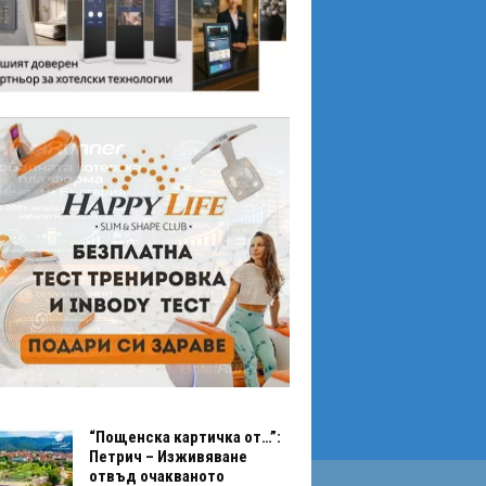
“Пощенска картичка от…”:
Петрич – Изживяване
отвъд очакваното