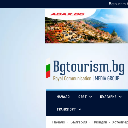
Bgtourism.
B
g
t
o
u
r
i
НАЧАЛО
СВЯТ
БЪЛГАРИЯ
s
m
.
ТРАНСПОРТ
b
g
Начало
България
Пловдив
Хотелиери
–