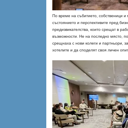
По време на събитието, собственици и
състоянието и перспективите пред биз
предизвикателства, които срещат в раб
възможности. Не на последно място, по в
срещнаха с нови колеги и партньори, за
хотелите и да споделят своя личен опи