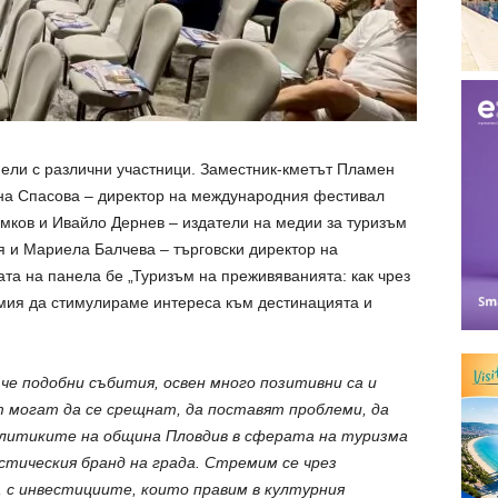
ели с различни участници. Заместник-кметът Пламен
ина Спасова – директор на международния фестивал
мков и Ивайло Дернев – издатели на медии за туризъм
я и Мариела Балчева – търговски директор на
емата на панела бе „Туризъм на преживяванията: как чрез
омия да стимулираме интереса към дестинацията и
че подобни събития, освен много позитивни са и
т могат да се срещнат, да поставят проблеми, да
Политиките на община Пловдив в сферата на туризма
истическия бранд на града. Стремим се чрез
 с инвестициите, които правим в културния