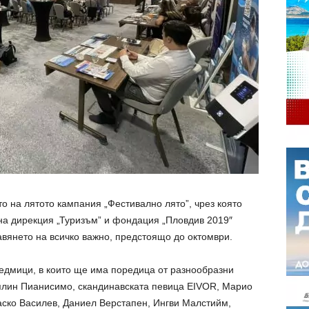
то на лятото кампания „Фестивално лято”, чрез която
на дирекция „Туризъм” и фондация „Пловдив 2019″
вянето на всичко важно, предстоящо до октомври.
едмици, в които ще има поредица от разнообразни
плин Пианисимо, скандинавската певица EIVOR, Марио
аско Василев, Даниел Верстапен, Ингви Малстийм,