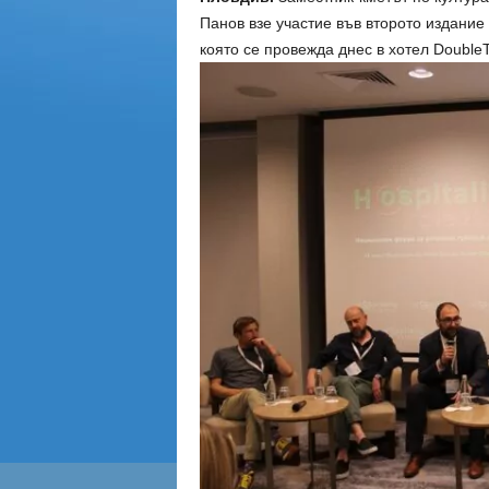
Панов взе участие във второто издание 
която се провежда днес в хотел DoubleTr