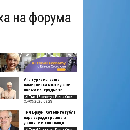
ха на форума
AI в туризма: защо
камериерка може да се
окаже по-трудна за...
AI Travel Economy с Елица Стоилова
05/08/2026 08:28
Тим Браун: Хотелите губят
пари заради грешки в
данните и липсващи...
AI Travel Economy с Елица Стоилова