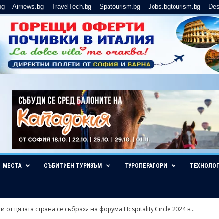
bg
Airnews.bg
TravelTech.bg
Spatourism.bg
Jobs.bgtourism.bg
Des
МЕСТА
СЪБИТИЕН ТУРИЗЪМ
ТУРОПЕРАТОРИ
ТЕХНОЛО
 от цялата страна се събраха на форума Hospitality Circle 2024 в...