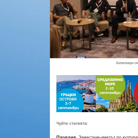
Хотелиери от 
Чуйте статията:
Пловдив.
Заместник-кметът по култур