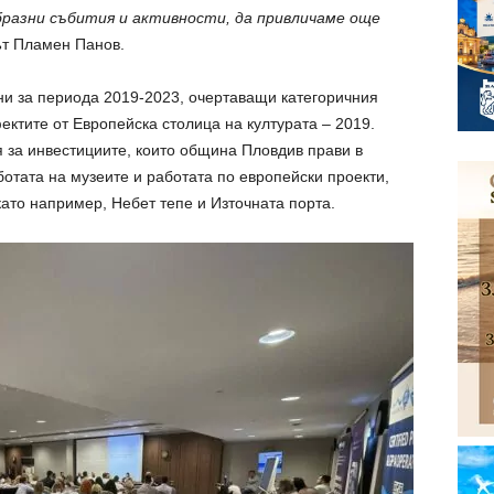
бразни събития и активности, да привличаме още
ът Пламен Панов.
ни за периода 2019-2023, очертаващи категоричния
фектите от Европейска столица на културата – 2019.
за инвестициите, които община Пловдив прави в
ботата на музеите и работата по европейски проекти,
 като например, Небет тепе и Източната порта.