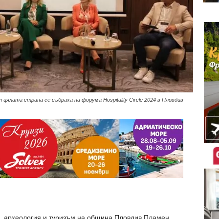
цялата страна се събраха на форума Hospitality Circle 2024 в Пловдив
а, археология и туризъм на община Пловдив Пламен