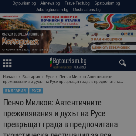
Bgtourism.bg
Airnews.bg
TravelTech.bg
Spatourism.bg
Jobs.bgtourism.bg
Destinations.bg
Начало
България
Русе
Пенчо Милков: Автентичните
преживявания и духът на Русе превръщат града в предпочитана...
БЪЛГАРИЯ
РУСЕ
Пенчо Милков: Автентичните
преживявания и духът на Русе
превръщат града в предпочитана
туристическа дестинация за все