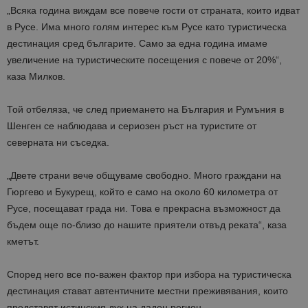
„Всяка година виждам все повече гости от страната, които идват
в Русе. Има много голям интерес към Русе като туристическа
дестинация сред българите. Само за една година имаме
увеличение на туристическите посещения с повече от 20%“,
каза Милков.
Той отбеляза, че след приемането на България и Румъния в
Шенген се наблюдава и сериозен ръст на туристите от
северната ни съседка.
„Двете страни вече общуваме свободно. Много граждани на
Гюргево и Букурещ, който е само на около 60 километра от
Русе, посещават града ни. Това е прекрасна възможност да
бъдем още по-близо до нашите приятели отвъд реката“, каза
кметът.
Според него все по-важен фактор при избора на туристическа
дестинация стават автентичните местни преживявания, които
представят истинския дух на даден регион.