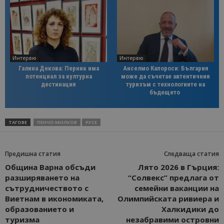
Интервю
Интервю
Галина Декова: Перник има
Анселмо Капороси: България
потенциал за културна
може да съчетае автентичния
дестинация
туризъм с технологиите на
бъдещето
ТАГОВЕ
ПЕНЧО МИЛКОВ
РУСЕ
Предишна статия
Следваща статия
Община Варна обсъди
Лято 2026 в Гърция:
разширяването на
“Солвекс” предлага от
сътрудничеството с
семейни ваканции на
Виетнам в икономиката,
Олимпийската ривиера и
образованието и
Халкидики до
туризма
незабравими островни