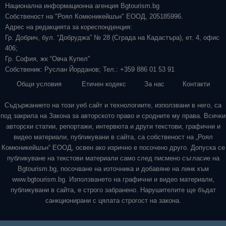
Национална информационна агенция Bgtourism.bg
Собственост на "Роял Комюникейшън" ЕООД, 205185996.
Адрес на редакцията за кореспонденция:
Гр. Добрич, бул. “Добруджа” № 28 (Сграда на Кадастъра), ет. 4, офис
406;
Гр. София, жк “Овча Купел”
Собственик: Руслан Йорданов; Тел.: +359 886 01 53 91
Общи условия
Етичен кодекс
За нас
Контакти
Съдържанието на този уеб сайт и технологиите, използвани в него, са
под закрила на Закона за авторското право и сродните му права. Всички
авторски статии, репортажи, интервюта и други текстови, графични и
видео материали, публикувани в сайта, са собственост на „Роял
Комюникейшън“ ЕООД, освен ако изрично е посочено друго. Допуска се
публикуване на текстови материали само след писмено съгласие на
Bgtourism.bg, посочване на източника и добавяне на линк към
www.bgtourism.bg. Използването на графични и видео материали,
публикувани в сайта, е строго забранено. Нарушителите ще бъдат
санкционирани с цялата строгост на закона.