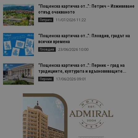
bgtourism.bg
бис
изп
“Пощенска картичка от…”: Петрич – Изживяване
да 
отвъд очакваното
съг
на
11/07/2026 11:22
Петрич
пот
за
изп
на 
“Пощенска картичка от…”: Пловдив, градът на
на 
всички времена
23/06/2026 10:00
Пловдив
“Пощенска картичка от…”: Перник – град на
традициите, културата и вдъхновяващите...
Доставчик
/
Валиден
Име
Описание
Доставчик
Домейн
/
Валиден
до
17/06/2026 09:01
Перник
Име
Описание
Домейн
до
sc_is_visitor_unique
1 година
Използва се
StatCounter
Декларацията за
1 месец
за
is_visitor_unique
Ltd
1 година
Тази бискв
StatCounter
поверителност на Google
съхраняван
.bgtourism.bg
1 месец
се използва
.statcounter.com
на броя
да се опре
посещения.
дали посет
е уникален
сайта чрез
присвоява
уникален
посетител 
помага за
проследяв