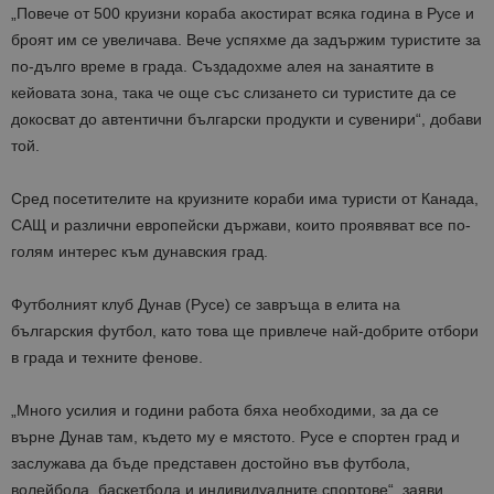
„Повече от 500 круизни кораба акостират всяка година в Русе и
броят им се увеличава. Вече успяхме да задържим туристите за
по-дълго време в града. Създадохме алея на занаятите в
кейовата зона, така че още със слизането си туристите да се
докосват до автентични български продукти и сувенири“, добави
той.
Сред посетителите на круизните кораби има туристи от Канада,
САЩ и различни европейски държави, които проявяват все по-
голям интерес към дунавския град.
Футболният клуб Дунав (Русе) се завръща в елита на
българския футбол, като това ще привлече най-добрите отбори
в града и техните фенове.
„Много усилия и години работа бяха необходими, за да се
върне Дунав там, където му е мястото. Русе е спортен град и
заслужава да бъде представен достойно във футбола,
волейбола, баскетбола и индивидуалните спортове“, заяви