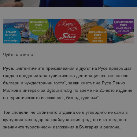
Чуйте статията:
Русе.
„Автентичните преживявания и духът на Русе превръщат
града в предпочитана туристическа дестинация за все повече
българи и чуждестранни гости“, заяви кметът на Русе Пенчо
Милков в интервю за Bgtourism.bg по време на 21-вото издание
на туристическото изложение „Уикенд туризъм“.
Той сподели, че събитието отдавна се е утвърдило не само в
културния календар на крайдунавския град, но и като едно от
значимите туристически изложения в България и региона.