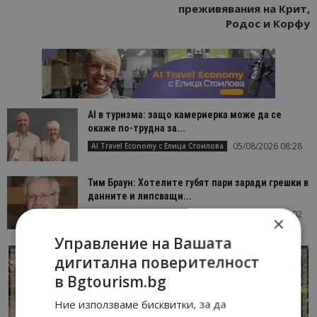
преживявания на Крит,
Родос и Корфу
AI в туризма: защо камериерка може да се
окаже по-трудна за...
05/08/2026 08:28
AI Travel Economy с Елица Стоилова
Тим Браун: Хотелите губят пари заради грешки в
данните и липсващи...
13/07/2026 09:02
AI Travel Economy с Елица Стоилова
×
Управление на Вашата
дигитална поверителност
в Bgtourism.bg
Ние използваме бисквитки, за да