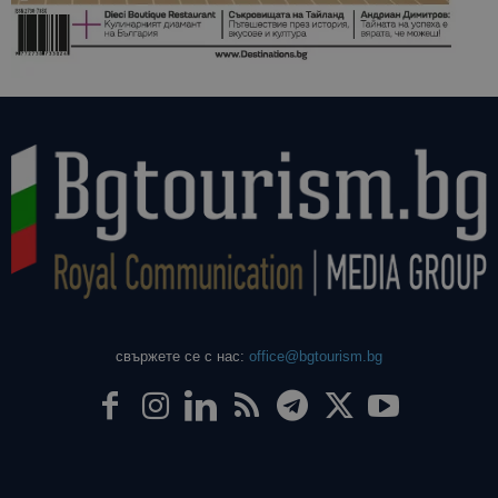
свържете се с нас:
office@bgtourism.bg