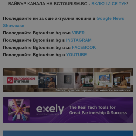
ВАЙБЪР КАНАЛА НА BGTOURISM.BG -
ВКЛЮЧИ СЕ ТУК
!
Последвайте ни за още актуални новини
в
Google News
Showcase
Последвайте
Bgtourism.bg във
VIBER
Последвайте
Bgtourism.bg в
INSTAGRAM
Последвайте
Bgtourism.bg във
FACEBOOK
Последвайте
Bgtourism.bg в
YOUTUBE