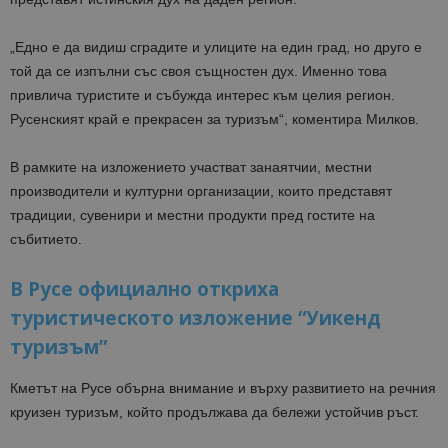
„Едно е да видиш сградите и улиците на един град, но друго е
той да се изпълни със своя същностен дух. Именно това
привлича туристите и събужда интерес към целия регион.
Русенският край е прекрасен за туризъм“, коментира Милков.
В рамките на изложението участват занаятчии, местни
производители и културни организации, които представят
традиции, сувенири и местни продукти пред гостите на
събитието.
В Русе официално откриха
туристическото изложение “Уикенд
туризъм”
Кметът на Русе обърна внимание и върху развитието на речния
круизен туризъм, който продължава да бележи устойчив ръст.