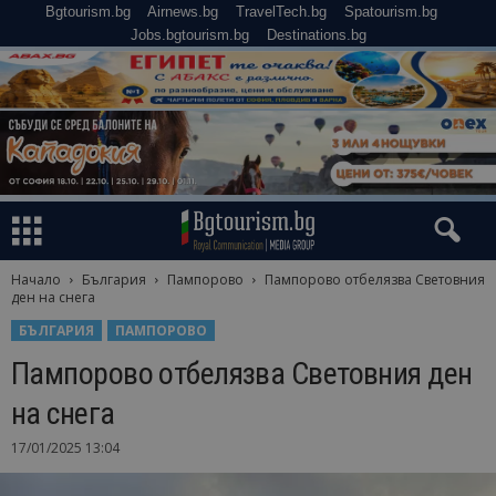
Bgtourism.bg
Airnews.bg
TravelTech.bg
Spatourism.bg
Jobs.bgtourism.bg
Destinations.bg
Начало
България
Пампорово
Пампорово отбелязва Световния
ден на снега
БЪЛГАРИЯ
ПАМПОРОВО
Пампорово отбелязва Световния ден
на снега
17/01/2025 13:04