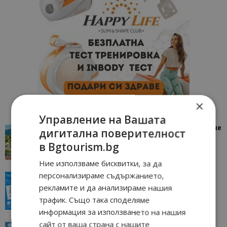
×
Управление на Вашата
“Пощенска картичка от…”: Петрич – Изживяване
дигитална поверителност
отвъд очакваното
в Bgtourism.bg
11/07/2026 11:22
Петрич
Ние използваме бисквитки, за да
персонализираме съдържанието,
“Пощенска картичка от…”: Пловдив, градът на
всички времена
рекламите и да анализираме нашия
трафик. Също така споделяме
23/06/2026 10:00
Пловдив
информация за използването на нашия
сайт от ваша страна с нашите
“Пощенска картичка от…”: Перник – град на