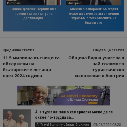
Интервю
Интервю
Галина Декова: Перник има
Анселмо Капороси: България
потенциал за културна
може да съчетае автентичния
дестинация
туризъм с технологиите на
бъдещето
Предишна статия
Следваща статия
11.5 милиона пътници са
Община Варна участва в
обслужени на
най-голямото
българските летища
туристическо
през 2024 година
изложение в Австрия
AI в туризма: защо камериерка може да се
окаже по-трудна за...
05/08/2026 08:28
AI Travel Economy с Елица Стоилова