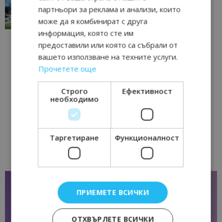
традициите, културата и вдъхновяващите...
партньори за реклама и анализи, които
може да я комбинират с друга
17/06/2026 09:01
Перник
информация, която сте им
предоставили или която са събрали от
вашето използване на техните услуги.
Прочетете още
Строго
Ефективност
необходимо
Таргетиране
Функционалност
ПРИЕМЕТЕ ВСИЧКИ
ОТХВЪРЛЕТЕ ВСИЧКИ