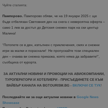
Чуйте статията:
Пампорово.
Пампорово обяви, че на 19 януари 2025 г. ще
бъде отбелязан Световния ден на снега с невероятна оферта –
само 1 лев за достъп до Детския снежен парк на ски център
Малина!
“Потопете се в ден, изпълнен с приключения, смях и снежни
игри за малки и пораснали! Не пропускайте този специален
ден – очаква ви снежна приказка, която няма да забравите!”,
съобщиха от курорта.
ЗА АКТУАЛНИ НОВИНИ И ПРОМОЦИИ НА АВИОКОМПАНИИ,
ТУРОПЕРАТОРИ И ХОТЕЛИЕРИ - ПРИСЪЕДИНЕТЕ СЕ КЪМ
ВАЙБЪР КАНАЛА НА BGTOURISM.BG -
ВКЛЮЧИ СЕ ТУК
!
Последвайте ни за още актуални новини
в
Google News
Showcase