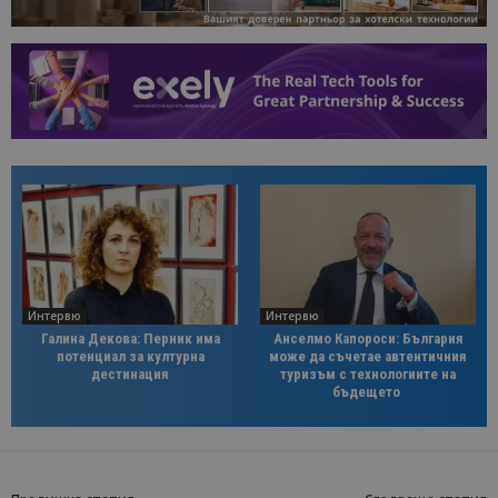
Интервю
Интервю
Галина Декова: Перник има
Анселмо Капороси: България
потенциал за културна
може да съчетае автентичния
дестинация
туризъм с технологиите на
бъдещето