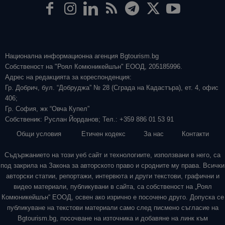
Национална информационна агенция Bgtourism.bg
Собственост на "Роял Комюникейшън" ЕООД, 205185996.
Адрес на редакцията за кореспонденция:
Гр. Добрич, бул. “Добруджа” № 28 (Сграда на Кадастъра), ет. 4, офис
406;
Гр. София, жк “Овча Купел”
Собственик: Руслан Йорданов; Тел.: +359 886 01 53 91
Общи условия
Етичен кодекс
За нас
Контакти
Съдържанието на този уеб сайт и технологиите, използвани в него, са
под закрила на Закона за авторското право и сродните му права. Всички
авторски статии, репортажи, интервюта и други текстови, графични и
видео материали, публикувани в сайта, са собственост на „Роял
Комюникейшън“ ЕООД, освен ако изрично е посочено друго. Допуска се
публикуване на текстови материали само след писмено съгласие на
Bgtourism.bg, посочване на източника и добавяне на линк към