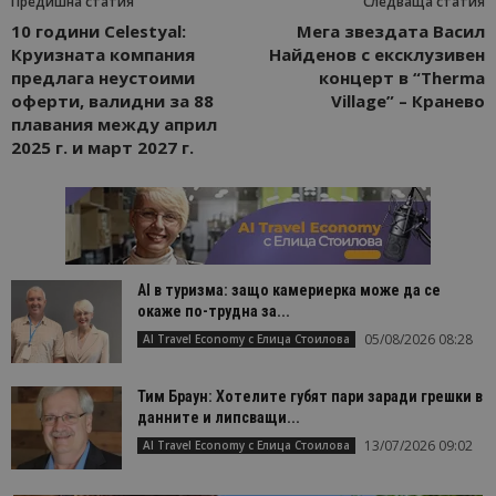
Предишна статия
Следваща статия
10 години Celestyal:
Мега звездата Васил
Круизната компания
Найденов с ексклузивен
предлага неустоими
концерт в “Therma
оферти, валидни за 88
Village” – Кранево
плавания между април
2025 г. и март 2027 г.
AI в туризма: защо камериерка може да се
окаже по-трудна за...
05/08/2026 08:28
AI Travel Economy с Елица Стоилова
Тим Браун: Хотелите губят пари заради грешки в
данните и липсващи...
13/07/2026 09:02
AI Travel Economy с Елица Стоилова