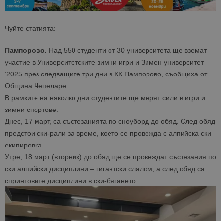
Чуйте статията:
Пампорово.
Над 550 студенти от 30 университета ще вземат
участие в Университетските зимни игри и Зимен университет
‘2025 през следващите три дни в КК Пампорово, съобщиха от
Община Чепеларе.
В рамките на няколко дни студентите ще мерят сили в игри и
зимни спортове.
Днес, 17 март, са състезанията по сноуборд до обяд. След обяд
предстои ски-рали за време, което се провежда с алпийска ски
екипировка.
Утре, 18 март (вторник) до обяд ще се провеждат състезания по
ски алпийски дисциплини – гигантски слалом, а след обяд са
спринтовите дисциплини в ски-бягането.