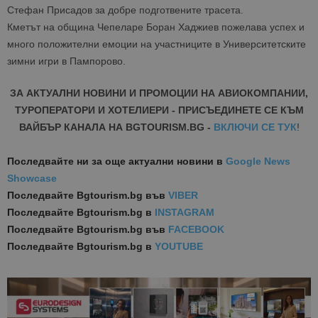
Стефан Присадов за добре подготвените трасета.
Кметът на община Чепеларе Боран Хаджиев пожелава успех и
много положителни емоции на участниците в Университетските
зимни игри в Пампорово.
ЗА АКТУАЛНИ НОВИНИ И ПРОМОЦИИ НА АВИОКОМПАНИИ,
ТУРОПЕРАТОРИ И ХОТЕЛИЕРИ - ПРИСЪЕДИНЕТЕ СЕ КЪМ
ВАЙБЪР КАНАЛА НА BGTOURISM.BG -
ВКЛЮЧИ СЕ ТУК
!
Последвайте ни за още актуални новини
в
Google News
Showcase
Последвайте
Bgtourism.bg във
VIBER
Последвайте
Bgtourism.bg в
INSTAGRAM
Последвайте
Bgtourism.bg във
FACEBOOK
Последвайте
Bgtourism.bg в
YOUTUBE