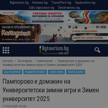
Bgtourism.bg
Airnews.bg
TravelTech.bg
Spatourism.bg
Jobs.bgtourism.bg
Destinations.bg
Начало
България
Пампорово
Пампорово е домакин на
Университетски зимни игри и Зимен университет 2025
БЪЛГАРИЯ
ПАМПОРОВО
СМОЛЯН
ЧЕПЕЛАРЕ
Пампорово е домакин на
Университетски зимни игри и Зимен
университет 2025
17/03/2025 15:28