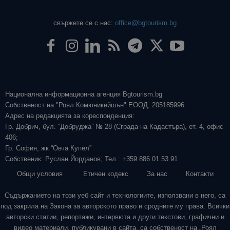
свържете се с нас:
office@bgtourism.bg
Национална информационна агенция Bgtourism.bg
Собственост на "Роял Комюникейшън" ЕООД, 205185996.
Адрес на редакцията за кореспонденция:
Гр. Добрич, бул. “Добруджа” № 28 (Сграда на Кадастъра), ет. 4, офис
406;
Гр. София, жк “Овча Купел”
Собственик: Руслан Йорданов; Тел.: +359 886 01 53 91
Общи условия
Етичен кодекс
За нас
Контакти
Съдържанието на този уеб сайт и технологиите, използвани в него, са
под закрила на Закона за авторското право и сродните му права. Всички
авторски статии, репортажи, интервюта и други текстови, графични и
видео материали, публикувани в сайта, са собственост на „Роял