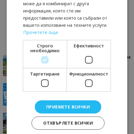
може да я комбинират с друга
информация, която сте им
предоставили или която са събрали от
вашето използване на техните услуги.
Прочетете още
Строго
Ефективност
необходимо
“Пощенска картичка от…”: Петрич – Изживяване
отвъд очакваното
11/07/2026 11:22
Петрич
Таргетиране
Функционалност
“Пощенска картичка от…”: Пловдив, градът на
всички времена
23/06/2026 10:00
Пловдив
ПРИЕМЕТЕ ВСИЧКИ
“Пощенска картичка от…”: Перник – град на
традициите, културата и вдъхновяващите...
ОТХВЪРЛЕТЕ ВСИЧКИ
17/06/2026 09:01
Перник