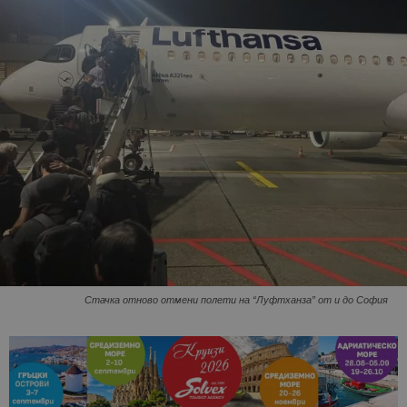
Стачка отново отмени полети на “Луфтханза” от и до София