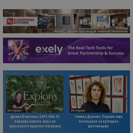
Интервю
Интервю
Диана Благоева: EXPLORA III
Галина Декова: Перник има
показва новото лице на
потенциал за културна
луксозното круизно пътуване
дестинация