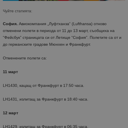
Чуйте статията:
София.
Авиокомпания „Луфтханза“ (Lufthansa) отново
отменени полети в периода от 11 до 13 март, съобщиха на
“Фейсбук” страницата си от Летище “София”. Полетите са от и
до германските градове Мюнхен и Франкфурт.
Отменените полети са:
11 март
LH1430, кацащ от Франкфурт в 17:50 часа.
LH1431, излитащ за Франкфурт в 18:40 часа.
12 март
LH1429, излитащ за Франкфурт в 06:35 часа.