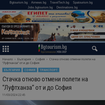
Bgtourism.bg
Airnews.bg
TravelTech.bg
Spatourism.bg
Jobs.bgtourism.bg
Destinations.bg
Начало
България
София
Стачка отново отмени полети на
“Луфтханза” от и до София
БЪЛГАРИЯ
СОФИЯ
ТРАНСПОРТ
Стачка отново отмени полети на
“Луфтханза” от и до София
11/03/2024 22:45