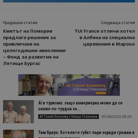
Предишна статия
Следваща статия
Кметът на Поморие
TUI France отличи хотел
предлага решение за
в Албена на специална
привличане на
церемония в Мароко
целогодишни авиолинии
– Фонд за развитие на
Летище Бургас
AI в туризма: защо камериерка може да се
окаже по-трудна за...
05/08/2026 08:28
AI Travel Economy с Елица Стоилова
Тим Браун: Хотелите губят пари заради грешки в