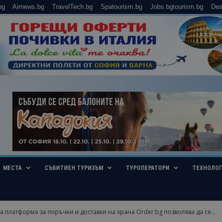
bg
Airnews.bg
TravelTech.bg
Spatourism.bg
Jobs.bgtourism.bg
Des
МЕСТА
СЪБИТИЕН ТУРИЗЪМ
ТУРОПЕРАТОРИ
ТЕХНОЛО
а платформа за поръчки и доставки на храна Order.bg позволява да се...