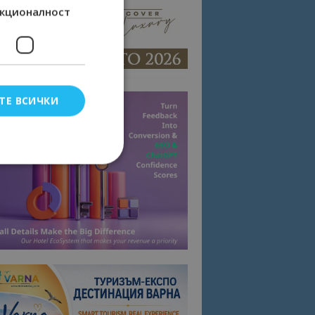
кционалност
ТЕ ВСИЧКИ
елско влизане и
тки.
омните съгласието
квитки на сайта.