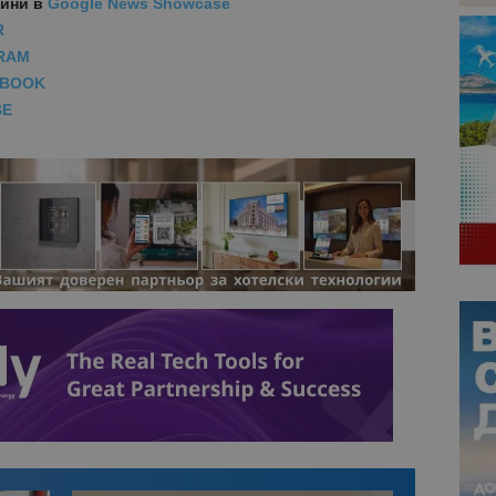
вини
в
Google News Showcase
R
RAM
EBOOK
BE