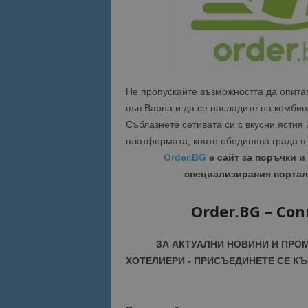
Име
Име
sc_is_visitor_uniq
is_visitor_unique
Не пропускайте възможността да опитат
във Варна и да се насладите на комбин
is_unique
Съблазнете сетивата си с вкусни ястия
платформата, която обединява града в 
_ga_B09EBBY8PY
Order.BG
е сайт за поръчки и
специализирания портал
_ga_WXPDN4HSCV
Order.BG – Con
_ga_FK650GXHRZ
_ga
ЗА АКТУАЛНИ НОВИНИ И ПРО
ХОТЕЛИЕРИ - ПРИСЪЕДИНЕТЕ СЕ КЪ