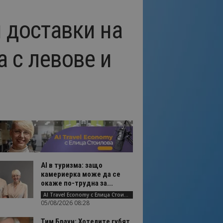
 доставки на
а с левове и
AI в туризма: защо
камериерка може да се
окаже по-трудна за...
AI Travel Economy с Елица Стоилова
05/08/2026 08:28
Тим Браун: Хотелите губят