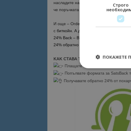
насладите на отличния вкус на предлаг
Строго
необходи
че поръчката ви ще бъде доставена бъ
И още – Order.bg е единствената плат
с
биткойн. А до 30.11. сайтът е в кам
24% Back – Black Bitcoin Week е тук! П
24% обратно след попълване на специ
ПОКАЖЕТЕ 
KAK СТАВА ТОВА?
Плащате с bitcoin
Попълвате формата за SatsBack т
Получавате обратно 24% от похар
Строго необходимит
управление на акау
Име
cookie_notice_acc