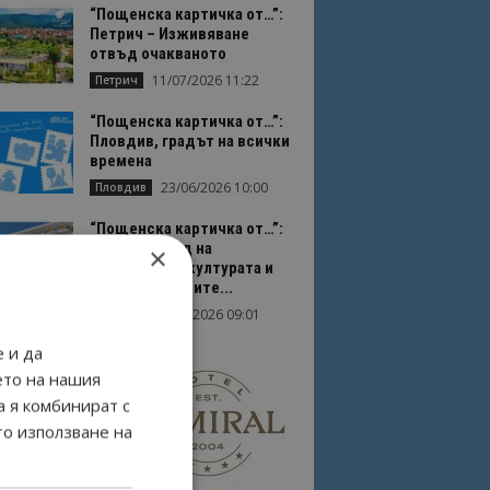
“Пощенска картичка от…”:
Петрич – Изживяване
отвъд очакваното
11/07/2026 11:22
Петрич
“Пощенска картичка от…”:
Пловдив, градът на всички
времена
23/06/2026 10:00
Пловдив
“Пощенска картичка от…”:
Перник – град на
×
традициите, културата и
вдъхновяващите...
17/06/2026 09:01
Перник
 и да
ето на нашия
а я комбинират с
то използване на