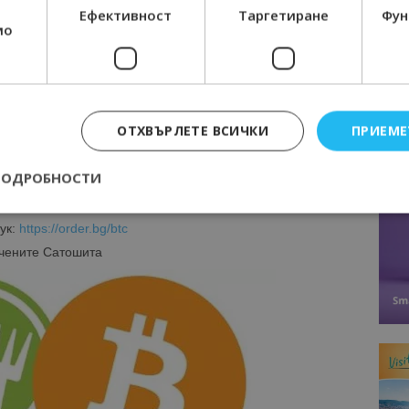
аните ястия, но също така можете да бъдете уверени,
Ефективност
Таргетиране
Фун
мо
рзо и надеждно.
форма за поръчки на храна, която предлага плащане
пания BLACK BITCOIN WEEK.
оръчайте за вкъщи, ако платите с #bitcoin ще получите
ОТХВЪРЛЕТЕ ВСИЧКИ
ПРИЕМЕ
ална форма за кампанията.
ПОДРОБНОСТИ
ук:
https://order.bg/btc
Строго необходимо
Ефективност
Таргетиране
Функционалност
чените Сатошита
е бисквитки позволяват основната функционалност на уебсайта, като потребит
нта. Уебсайтът не може да се използва правилно без строго необходими бискви
Доставчик
/
Валиден
Описание
Домейн
до
epted
lisandraramos.com
7 дни
Тази бисквитка се използва, за да зап
bgtourism.bg
на потребителя за използването на бис