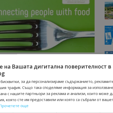
е на Вашата дигитална поверителност в
ивна, осигурявайки на потребителите възможността да
bg
 предложения.
Не е необходима и пълна регистрация,
ен, за да поръчате.
Без значение дали сте в
бисквитки, за да персонализираме съдържанието, рекламите
ухня, екзотични ястия или здравословни опции,
шия трафик. Също така споделяме информация за използван
то задоволява всякакви предпочитания.
рана с нашите партньори за реклама и анализи, които може д
я, която сте им предоставили или която са събрали от ваше
раст към храната и желание да предостави на
Прочетете още
жване. Следователно, не само че можете да се