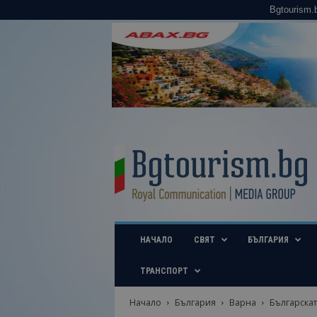
Bgtourism.
B
g
t
o
u
r
i
НАЧАЛО
СВЯТ
БЪЛГАРИЯ
s
m
.
ТРАНСПОРТ
b
g
Начало
България
Варна
Българскат
–