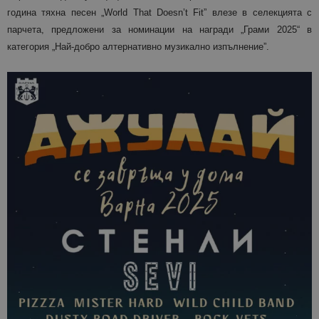
година тяхна песен „World That Doesn’t Fit” влезе в селекцията с
парчета, предложени за номинации на награди „Грами 2025“ в
категория „Най-добро алтернативно музикално изпълнение”.