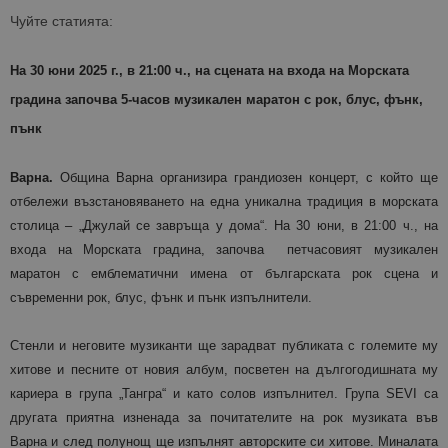
Чуйте статията:
На 30 юни 2025 г., в 21:00 ч., на сцената на входа на Морската
градина започва 5-часов музикален маратон с рок, блус, фънк,
пънк
Варна.
Община Варна организира грандиозен концерт, с който ще
отбележи възстановяването на една уникална традиция в морската
столица – „Джулай се завръща у дома“. На 30 юни, в 21:00 ч., на
входа на Морската градина, започва
петчасовият музикален
маратон с емблематични имена от българската рок сцена и
съвременни рок, блус, фънк и пънк изпълнители.
Стенли и неговите музиканти ще зарадват публиката с големите му
хитове и песните от новия албум, посветен на дългогодишната му
кариера в група „Тангра“ и като солов изпълнител. Група SEVI са
другата приятна изненада за почитателите на рок музиката във
Варна и след полунощ ще изпълнят авторските си хитове. Миналата