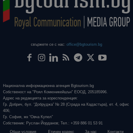
свържете се с нас:
office@bgtourism.bg
Национална информационна агенция Bgtourism.bg
Собственост на "Роял Комюникейшън" ЕООД, 205185996.
Адрес на редакцията за кореспонденция:
Гр. Добрич, бул. “Добруджа” № 28 (Сграда на Кадастъра), ет. 4, офис
406;
Гр. София, жк “Овча Купел”
Собственик: Руслан Йорданов; Тел.: +359 886 01 53 91
Общи условия
Етичен кодекс
За нас
Контакти