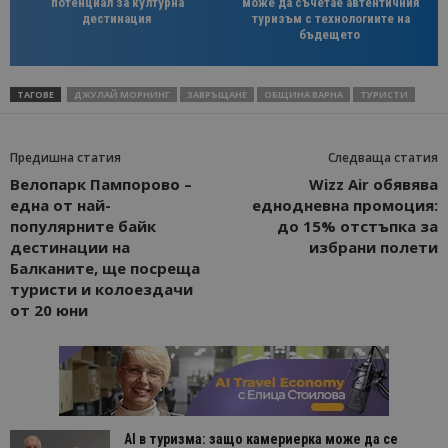
потенциал за културна
може да съчетае автентичния
дестинация
туризъм с технологиите на
бъдещето
ТАГОВЕ
ДЖУЛАЙ МОРНИНГ
ЗАВРЪЩАНЕ
ОБЩИНА ВАРНА
ТУРИСТИ
Предишна статия
Следваща статия
Велопарк Пампорово –
Wizz Air обявява
една от най-
еднодневна промоция:
популярните байк
до 15% отстъпка за
дестинации на
избрани полети
Балканите, ще посреща
туристи и колоездачи
от 20 юни
AI в туризма: защо камериерка може да се