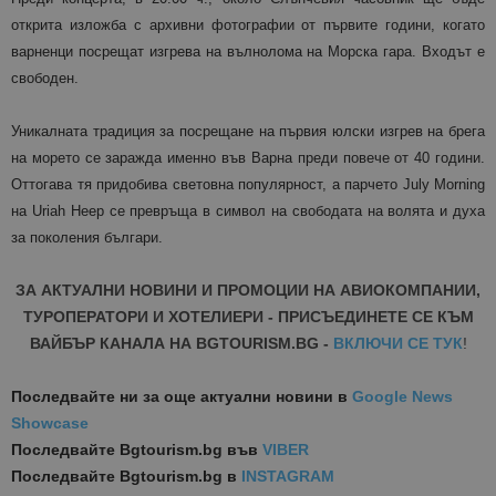
открита изложба с архивни фотографии от първите години, когато
варненци посрещат изгрева на вълнолома на Морска гара. Входът е
свободен.
Уникалната традиция за посрещане на първия юлски изгрев на брега
на морето се заражда именно във Варна преди повече от 40 години.
Оттогава тя придобива световна популярност, а
парчето July Morning
на Uriah Heep се превръща в символ на свободата на волята и духа
за поколения българи.
ЗА АКТУАЛНИ НОВИНИ И ПРОМОЦИИ НА АВИОКОМПАНИИ,
ТУРОПЕРАТОРИ И ХОТЕЛИЕРИ - ПРИСЪЕДИНЕТЕ СЕ КЪМ
ВАЙБЪР КАНАЛА НА BGTOURISM.BG -
ВКЛЮЧИ СЕ ТУК
!
Последвайте ни за още актуални новини
в
Google News
Showcase
Последвайте
Bgtourism.bg във
VIBER
Последвайте
Bgtourism.bg в
INSTAGRAM