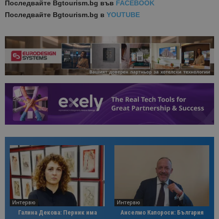
Последвайте
Bgtourism.bg във
FACEBOOK
Последвайте
Bgtourism.bg в
YOUTUBE
Интервю
Интервю
Галина Декова: Перник има
Анселмо Капороси: България