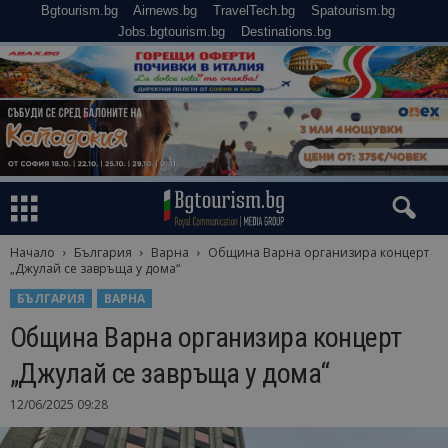
Bgtourism.bg
Airnews.bg
TravelTech.bg
Spatourism.bg
Jobs.bgtourism.bg
Destinations.bg
Начало
България
Варна
Община Варна организира концерт
„Джулай се завръща у дома“
БЪЛГАРИЯ
ВАРНА
Община Варна организира концерт
„Джулай се завръща у дома“
12/06/2025 09:28