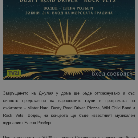
Завръщането на Джулая у дома ще бъде отпразнувано и със
силното представяне на варненските групи в програмата на
събитието – Mister Hard, Dusty Road Driver, Pizzza, Wild Child Band и
Rock Vets. Водещ на концерта ще бъде известният музикален
журналист Елена Розберг.
Преди концерта, в 20:00 ч., около Слънчевия часовник ще бъде