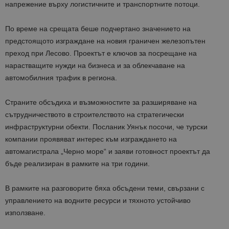
напрежение върху логистичните и транспортните потоци.
По време на срещата
беше подчертано значението на
предстоящото изграждане на новия граничен железопътен
преход при Лесово. Проектът е ключов за посрещане на
нарастващите нужди на бизнеса и за облекчаване на
автомобилния трафик в региона.
Страните обсъдиха и възможностите за разширяване на
сътрудничеството в строителството на стратегически
инфраструктурни обекти. Посланик Уянък посочи, че турски
компании проявяват интерес към изграждането на
автомагистрала „Черно море“ и заяви готовност проектът да
бъде реализиран в рамките на три години.
В рамките на разговорите
бяха обсъдени
теми, свързани с
управлението на водните ресурси и тяхното устойчиво
използване.