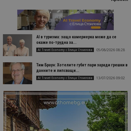
AI в туризма: защо камериерка може да се
окаже по-трудна за...
05/08/2026 08:28
AI Travel Economy с Елица Стоилова
Тим Браун: Хотелите губят пари заради грешки в
данните и липсващи...
13/07/2026 09:02
AI Travel Economy с Елица Стоилова