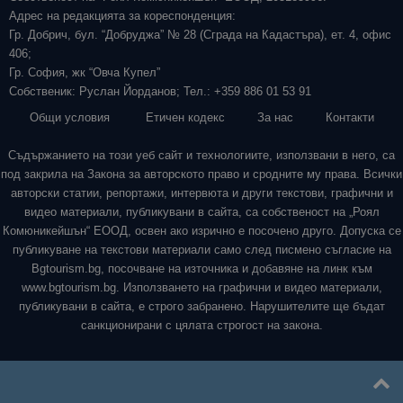
Адрес на редакцията за кореспонденция:
Гр. Добрич, бул. “Добруджа” № 28 (Сграда на Кадастъра), ет. 4, офис
406;
Гр. София, жк “Овча Купел”
Собственик: Руслан Йорданов; Тел.: +359 886 01 53 91
Общи условия
Етичен кодекс
За нас
Контакти
Съдържанието на този уеб сайт и технологиите, използвани в него, са
под закрила на Закона за авторското право и сродните му права. Всички
авторски статии, репортажи, интервюта и други текстови, графични и
видео материали, публикувани в сайта, са собственост на „Роял
Комюникейшън“ ЕООД, освен ако изрично е посочено друго. Допуска се
публикуване на текстови материали само след писмено съгласие на
Bgtourism.bg, посочване на източника и добавяне на линк към
www.bgtourism.bg. Използването на графични и видео материали,
публикувани в сайта, е строго забранено. Нарушителите ще бъдат
санкционирани с цялата строгост на закона.