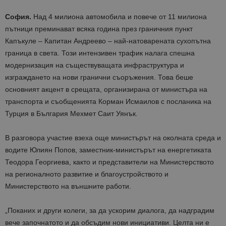
София.
Над 4 милиона автомобила и повече от 11 милиона
пътници преминават всяка година през граничния пункт
Капъкуле – Капитан Андреево – най-натоварената сухопътна
граница в света. Този интензивен трафик налага спешна
модернизация на съществуващата инфраструктура и
изграждането на нови гранични съоръжения. Това беше
основният акцент в срещата, организирана от министъра на
транспорта и съобщенията Корман Исмаилов с посланика на
Турция в България Мехмет Саит Уянък.
В разговора участие взеха още министърът на околната среда и
водите Юлиян Попов, заместник-министърът на енергетиката
Теодора Георгиева, както и представители на Министерството
на регионалното развитие и благоустройството и
Министерството на външните работи.
„Поканих и други колеги, за да ускорим диалога, да надградим
вече започнатото и да обсъдим нови инициативи. Целта ни е