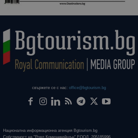
свържете се с нас:
office@bgtourism.bg
Национална информационна агенция Bgtourism.bg
Собственост на "Роял Комюникейшън" ЕООД, 205185996.