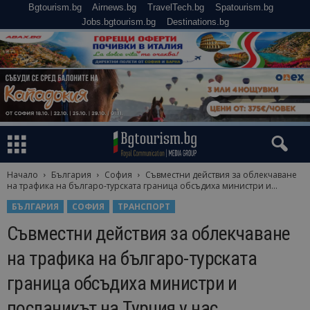
Bgtourism.bg
Airnews.bg
TravelTech.bg
Spatourism.bg
Jobs.bgtourism.bg
Destinations.bg
Начало
България
София
Съвместни действия за облекчаване
на трафика на българо-турската граница обсъдиха министри и...
БЪЛГАРИЯ
СОФИЯ
ТРАНСПОРТ
Съвместни действия за облекчаване
на трафика на българо-турската
граница обсъдиха министри и
посланикът на Турция у нас