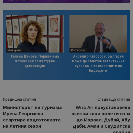
Интервю
Интервю
Галина Декова: Перник има
Анселмо Капороси: България
потенциал за културна
може да съчетае автентичния
дестинация
туризъм с технологиите на
бъдещето
Предишна статия
Следваща статия
Министърът на туризма
Wizz Air преустановява
Ирена Георгиева
всички свои полети от и
стартира подготовката
до Израел, Дубай, Абу
на летния сезон
Даби, Аман и Саудитска
Арабия