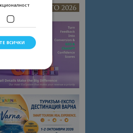
кционалност
ТЕ ВСИЧКИ
елско влизане и
тки.
омните съгласието
квитки на сайта.