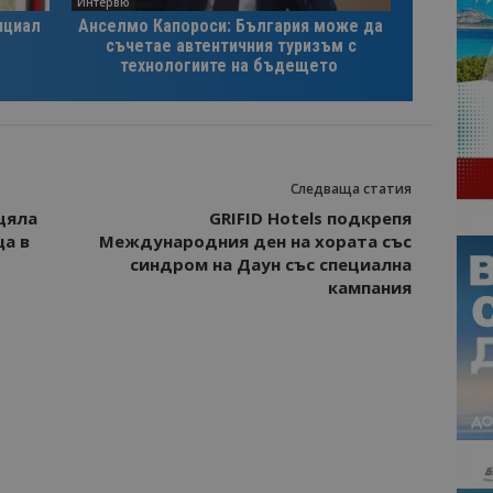
Интервю
нциал
Анселмо Капороси: България може да
съчетае автентичния туризъм с
технологиите на бъдещето
Следваща статия
цяла
GRIFID Hotels подкрепя
ща в
Международния ден на хората със
синдром на Даун със специална
кампания