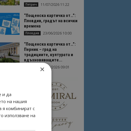
11/07/2026 11:22
Петрич
“Пощенска картичка от…”:
Пловдив, градът на всички
времена
23/06/2026 10:00
Пловдив
“Пощенска картичка от…”:
Перник – град на
традициите, културата и
вдъхновяващите...
×
17/06/2026 09:01
Перник
 и да
ето на нашия
а я комбинират с
то използване на