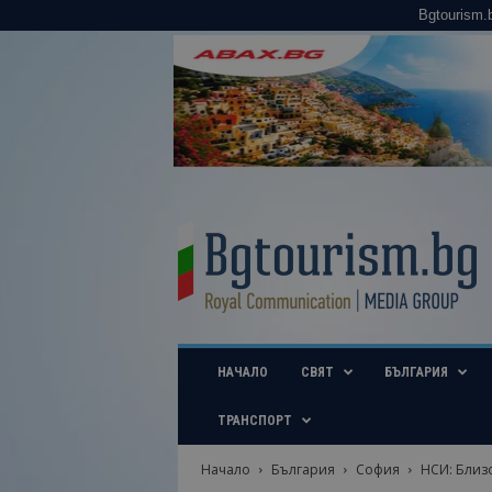
Bgtourism.
B
g
t
o
u
r
i
НАЧАЛО
СВЯТ
БЪЛГАРИЯ
s
m
.
ТРАНСПОРТ
b
g
Начало
България
София
НСИ: Близо
–