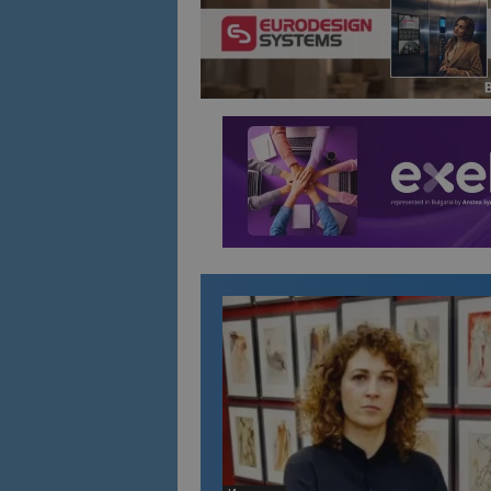
Име
Име
sc_is_visitor_uniq
is_visitor_unique
is_unique
_ga_B09EBBY8PY
_ga_WXPDN4HSCV
_ga_FK650GXHRZ
_ga