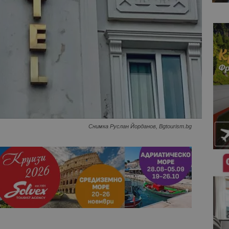
Снимка Руслан Йорданов, Bgtourism.bg