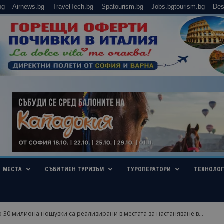
bg
Airnews.bg
TravelTech.bg
Spatourism.bg
Jobs.bgtourism.bg
Des
МЕСТА
СЪБИТИЕН ТУРИЗЪМ
ТУРОПЕРАТОРИ
ТЕХНОЛО
 30 милиона нощувки са реализирани в местата за настаняване в...