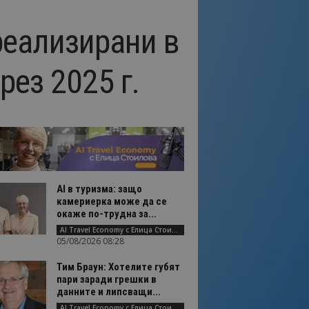
реализирани в
рез 2025 г.
AI в туризма: защо
камериерка може да се
окаже по-трудна за...
AI Travel Economy с Елица Стоилова
05/08/2026 08:28
Тим Браун: Хотелите губят
пари заради грешки в
данните и липсващи...
AI Travel Economy с Елица Стоилова