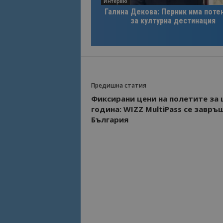
Интервю
Галина Декова: Перник има поте
за културна дестинация
Предишна статия
Фиксирани цени на полетите за 
година: WIZZ MultiPass се завръ
България