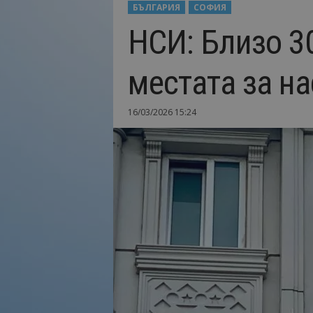
БЪЛГАРИЯ
СОФИЯ
Н
НСИ: Близо 3
а
й
-
местата за на
в
а
ж
16/03/2026 15:24
н
о
т
о
о
т
т
у
р
и
з
м
а
!