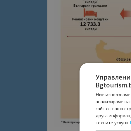
Управлени
Bgtourism.
Ние използваме 
анализираме на
сайт от ваша ст
друга информаци
техните услуги.