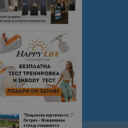
“Пощенска картичка от…”:
Петрич – Изживяване
отвъд очакваното