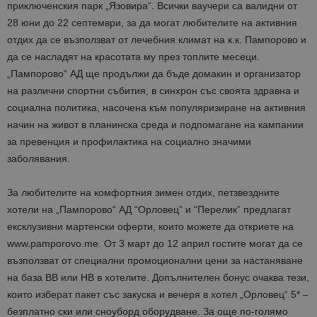
приключенския парк „Язовира“. Всички ваучери са валидни от
28 юни до 22 септември, за да могат любителите на активния
отдих да се възползват от лечебния климат на к.к. Пампорово и
да се насладят на красотата му през топлите месеци.
„Пампорово“ АД ще продължи да бъде домакин и организатор
на различни спортни събития, в синхрон със своята здравна и
социална политика, насочена към популяризиране на активния
начин на живот в планинска среда и подпомагане на кампании
за превенция и профилактика на социално значими
заболявания.
За любителите на комфортния зимен отдих, петзвездните
хотели на „Пампорово“ АД “Орловец” и “Перелик” предлагат
ексклузивни мартенски оферти, които можете да откриете на
www.pamporovo.me. От 3 март до 12 април гостите могат да се
възползват от специални промоционални цени за настаняване
на база BB или HB в хотелите. Допълнителен бонус очаква тези,
които изберат пакет със закуска и вечеря в хотел „Орловец“ 5* –
безплатно ски или сноуборд оборудване. За още по-голямо