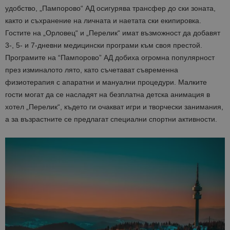
удобство, „Пампорово“ АД осигурява трансфер до ски зоната,
както и съхранение на личната и наетата ски екипировка.
Гостите на „Орловец“ и „Перелик“ имат възможност да добавят
3-, 5- и 7-дневни медицински програми към своя престой.
Програмите на “Пампорово” АД добиха огромна популярност
през изминалото лято, като съчетават съвременна
физиотерапия с апаратни и мануални процедури. Малките
гости могат да се насладят на безплатна детска анимация в
хотел „Перелик“, където ги очакват игри и творчески занимания,
а за възрастните се предлагат специални спортни активности.