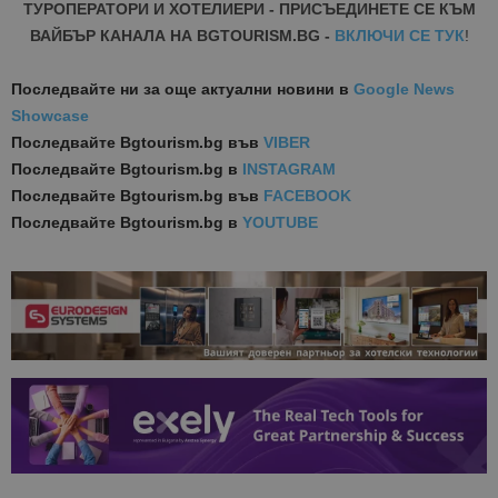
ТУРОПЕРАТОРИ И ХОТЕЛИЕРИ - ПРИСЪЕДИНЕТЕ СЕ КЪМ
ВАЙБЪР КАНАЛА НА BGTOURISM.BG -
ВКЛЮЧИ СЕ ТУК
!
Последвайте ни за още актуални новини
в
Google News
Showcase
Последвайте
Bgtourism.bg във
VIBER
Последвайте
Bgtourism.bg в
INSTAGRAM
Последвайте
Bgtourism.bg във
FACEBOOK
Последвайте
Bgtourism.bg в
YOUTUBE