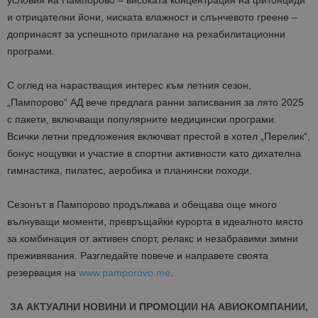
и отрицателни йони, ниската влажност и слънчевото греене –
допринасят за успешното прилагане на рехабилитационни
програми.
С оглед на нарастващия интерес към летния сезон,
„Пампорово“ АД вече предлага ранни записвания за лято 2025
с пакети, включващи популярните медицински програми.
Всички летни предложения включват престой в хотел „Перелик“,
бонус нощувки и участие в спортни активности като дихателна
гимнастика, пилатес, аеробика и планински походи.
Сезонът в Пампорово продължава и обещава още много
вълнуващи моменти, превръщайки курорта в идеалното място
за комбинация от активен спорт, релакс и незабравими зимни
преживявания. Разгледайте повече и направете своята
резервация на
www.pamporovo.me
.
ЗА АКТУАЛНИ НОВИНИ И ПРОМОЦИИ НА АВИОКОМПАНИИ,