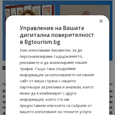
×
Управление на Вашата
дигитална поверителност
Интервю
Интервю
в Bgtourism.bg
Галина Декова: Перник има
Анселмо Капороси: България
потенциал за културна
може да съчетае автентичния
дестинация
туризъм с технологиите на
Ние използваме бисквитки, за да
бъдещето
персонализираме съдържанието,
рекламите и да анализираме нашия
трафик. Също така споделяме
ТАГОВЕ
ЗАБАВЛЕНИЯ
ЗИМЕН ФЕСТ
ПАМПОРОВО
ТУРИЗЪМ
информация за използването на нашия
сайт от ваша страна с нашите
Предишна статия
Следваща статия
партньори за реклама и анализи, които
Вицепремиерът Гроздан
Бутикови изби, нови
може да я комбинират с друга
Караджов ще обсъди
винени проекти и
информация, която сте им
мерки за ограничаване
традиционни
предоставили или която са събрали от
навлизането на
производители ще
вашето използване на техните услуги.
дроновете в зоните на
блестят на ВИНАРИЯ