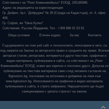
Собственост на "Роял Комюникейшън" ЕООД, 205185996.
Адрес на редакцията за кореспонденция:
Гр. Добрич, бул. “Добруджа” № 28 (Сграда на Кадастъра), ет. 4, офис
406;
Гр. София, жк “Овча Купел”
Собственик: Руслан Йорданов; Тел.: +359 886 01 53 91
Общи условия
Етичен кодекс
За нас
Контакти
Съдържанието на този уеб сайт и технологиите, използвани в него, са
под закрила на Закона за авторското право и сродните му права. Всички
авторски статии, репортажи, интервюта и други текстови, графични и
видео материали, публикувани в сайта, са собственост на „Роял
Комюникейшън“ ЕООД, освен ако изрично е посочено друго. Допуска се
публикуване на текстови материали само след писмено съгласие на
Bgtourism.bg, посочване на източника и добавяне на линк към
www.bgtourism.bg. Използването на графични и видео материали,
публикувани в сайта, е строго забранено. Нарушителите ще бъдат
санкционирани с цялата строгост на закона.