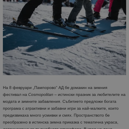
На 8 февруари „Пампорово“ АД бе домакин на зимния
фестивал на
Cosmopolitan
– истински празник за любителите на
модата и зимните забавления. Събитието предложи богата
програма с атрактивни и забавни игри за най-малките, които
предизвикаха много усмивки и смях. Пространството бе
преобразено в истинска зимна приказка с тематична украса,
допринасяща за вълшебната атмосфера. В края на деня