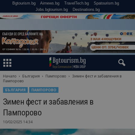
Bgtourism.bg
Airnews.bg
TravelTech.bg
Spatourism.bg
Jobs.bgtourism.bg
Destinations.bg
Начало
България
Пампорово
Зимен фест и забавления в
Пампорово
БЪЛГАРИЯ
ПАМПОРОВО
Зимен фест и забавления в
Пампорово
10/02/2025 14:34