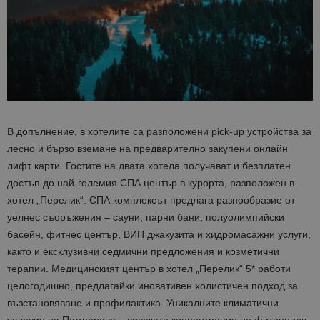
В допълнение, в хотелите са разположени pick-up устройства за
лесно и бързо вземане на предварително закупени онлайн
лифт карти. Гостите на двата хотела получават и безплатен
достъп до най-големия СПА център в курорта, разположен в
хотел „Перелик“. СПА комплексът предлага разнообразие от
уелнес съоръжения – сауни, парни бани, полуолимпийски
басейн, фитнес център, ВИП джакузита и хидромасажни услуги,
както и ексклузивни седмични предложения и козметични
терапии. Медицинският център в хотел „Перелик“ 5* работи
целогодишно, предлагайки иновативен холистичен подход за
възстановяване и профилактика. Уникалните климатични
условия на Пампорово – високата концентрация на фитонциди