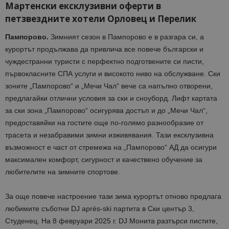
Мартенски ексклузивни оферти в
петзвездните хотели Орловец и Перелик
Пампорово.
Зимният сезон в Пампорово е в разгара си, а
курортът продължава да привлича все повече български и
чуждестранни туристи с перфектно подготвените си писти,
първокласните СПА услуги и високото ниво на обслужване. Ски
зоните „Пампорово“ и „Мечи Чал“ вече са напълно отворени,
предлагайки отлични условия за ски и сноуборд. Лифт картата
за ски зона „Пампорово“ осигурява достъп и до „Мечи Чал“,
предоставяйки на гостите още по-голямо разнообразие от
трасета и незабравими зимни изживявания. Тази ексклузивна
възможност е част от стремежа на „Пампорово“ АД да осигури
максимален комфорт, сигурност и качествено обучение за
любителите на зимните спортове.
За още повече настроение тази зима курортът отново предлага
любимите съботни DJ après-ski партита в Ски център 3,
Студенец. На 8 февруари 2025 г. DJ Монита разтърси пистите,