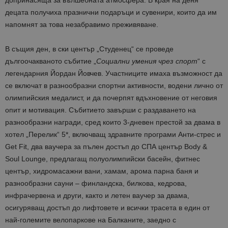
децата получиха празнични подаръци и сувенири, които да им
напомнят за това незабравимо преживяване.
В същия ден, в ски център „Студенец“ се проведе
дългоочакваното събитие „
Социални умения чрез спорт
“ с
легендарния Йордан Йовчев. Участниците имаха възможност да
се включат в разнообразни спортни активности, водени лично от
олимпийския медалист, и да почерпят вдъхновение от неговия
опит и мотивация. Събитието завърши с раздаването на
разнообразни награди, сред които 3-дневен престой за двама в
хотел „Перелик“ 5*, включващ здравните програми Анти-стрес и
Get Fit, два ваучера за пълен достъп до СПА център Body &
Soul Lounge, предлагащ полуолимпийски басейн, фитнес
център, хидромасажни вани, хамам, арома парна баня и
разнообразни сауни – финландска, билкова, кедрова,
инфрачервена и други, както и летен ваучер за двама,
осигуряващ достъп до лифтовете и всички трасета в един от
най-големите велопаркове на Балканите, заедно с