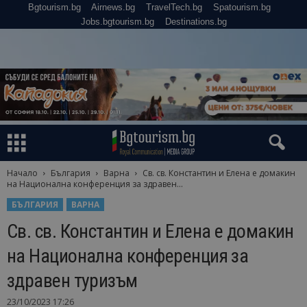
Bgtourism.bg
Airnews.bg
TravelTech.bg
Spatourism.bg
Jobs.bgtourism.bg
Destinations.bg
Начало
България
Варна
Св. св. Константин и Елена е домакин
на Национална конференция за здравен...
БЪЛГАРИЯ
ВАРНА
Св. св. Константин и Елена е домакин
на Национална конференция за
здравен туризъм
23/10/2023 17:26