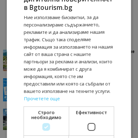
в Bgtourism.bg
Ние използваме бисквитки, за да
персонализираме съдържанието,
рекламите и да анализираме нашия
трафик. Също така споделяме
информация за използването на нашия
“Пощенска картичка от…”: Петрич – Изживяване
сайт от ваша страна с нашите
отвъд очакваното
партньори за реклама и анализи, които
11/07/2026 11:22
Петрич
може да я комбинират с друга
информация, която сте им
“Пощенска картичка от…”: Пловдив, градът на
предоставили или която са събрали от
всички времена
вашето използване на техните услуги.
23/06/2026 10:00
Пловдив
Прочетете още
“Пощенска картичка от…”: Перник – град на
Строго
Ефективност
традициите, културата и вдъхновяващите...
необходимо
17/06/2026 09:01
Перник