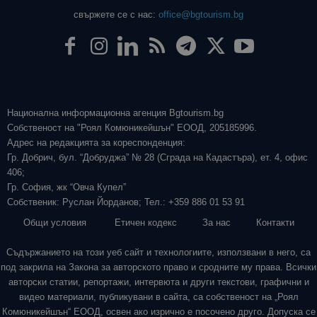
свържете се с нас:
office@bgtourism.bg
Национална информационна агенция Bgtourism.bg
Собственост на "Роял Комюникейшън" ЕООД, 205185996.
Адрес на редакцията за кореспонденция:
Гр. Добрич, бул. “Добруджа” № 28 (Сграда на Кадастъра), ет. 4, офис
406;
Гр. София, жк “Овча Купел”
Собственик: Руслан Йорданов; Тел.: +359 886 01 53 91
Общи условия
Етичен кодекс
За нас
Контакти
Съдържанието на този уеб сайт и технологиите, използвани в него, са
под закрила на Закона за авторското право и сродните му права. Всички
авторски статии, репортажи, интервюта и други текстови, графични и
видео материали, публикувани в сайта, са собственост на „Роял
Комюникейшън“ ЕООД, освен ако изрично е посочено друго. Допуска се