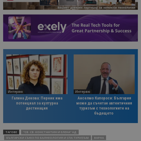
Интервю
Интервю
Галина Декова: Перник има
Анселмо Капороси: България
потенциал за културна
може да съчетае автентичния
дестинация
туризъм с технологиите на
бъдещето
ТАГОВЕ
“СВ. СВ. КОНСТАНТИН И ЕЛЕНА” АД
БЪЛГАРСКИ СЪЮЗ ПО БАЛНЕОЛОГИЯ И СПА ТУРИЗЪМ
ВАРНА