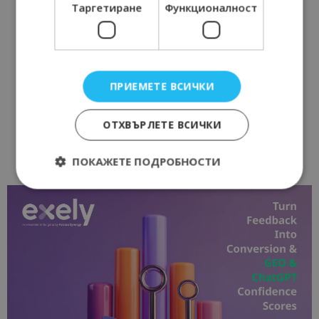
Таргетиране
Функционалност
ПРИЕМЕТЕ ВСИЧКИ
ОТХВЪРЛЕТЕ ВСИЧКИ
ПОКАЖЕТЕ ПОДРОБНОСТИ
Строго необходимо
Ефективност
Таргетиране
Функционалност
Строго необходимите бисквитки позволяват
основната функционалност на уебсайта, като
потребителско влизане и управление на
акаунта. Уебсайтът не може да се използва
правилно без строго необходими бисквитки.