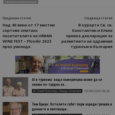
ЗДРАВНА КОНФЕРЕНЦИЯ
Предишна статия
Следваща статия
Над 40 вина от 17 местни
В курорта Св. св.
сортове опитаха
Константин и Елена
посетителите на URBAN
приеха декларация за
WINE FEST – Plovdiv 2023
развитието на здравния
през уикенда
туризъм в България
AI в туризма: защо камериерка може да се
окаже по-трудна за...
05/08/2026 08:28
AI Travel Economy с Елица Стоилова
Тим Браун: Хотелите губят пари заради грешки в
данните и липсващи...