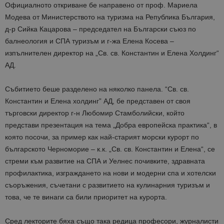
Официалното откриване бе направено от проф. Мариела
Модева от Министерството на туризма на Република България,
д-р Сийка Кацарова – председател на Български съюз по
балнеология и СПА туризъм и г-жа Елена Косева –
изпълнителен директор на „Св. св. Константин и Елена Холдинг“
АД.
Събитието беше разделено на няколко панела. “Св. св.
Константин и Елена холдинг” АД, бе представен от своя
търговски директор г-н Любомир Стамболийски, който
представи презентация на тема „Добра европейска практика“, в
която посочи, за пример как най-старият морски курорт по
българското Черноморие – к.к. „Св. св. Константин и Елена“, се
стреми към развитие на СПА и Уелнес почивките, здравната
профилактика, изграждането на нови и модерни спа и хотелски
съоръжения, съчетани с развитието на кулинарния туризъм и
това, че те винаги са били приоритет на курорта.
Сред лекторите бяха също така редица професори, журналисти