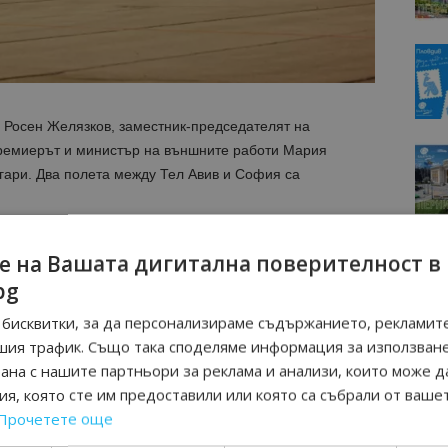
Росен Желязков, заместник-председателят на
ремиерът и министър на външните работи Мария
ари. Два полета между Тел Авив и София са
е на Вашата дигитална поверителност в
bg
бисквитки, за да персонализираме съдържанието, рекламите
шия трафик. Също така споделяме информация за използван
рана с нашите партньори за реклама и анализи, които може д
я, която сте им предоставили или която са събрали от ваше
Прочетете още