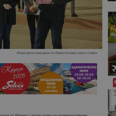
Втора група евакуирани от Израел българи кацна в София
рнаха от Израел с втори полет на правителствения