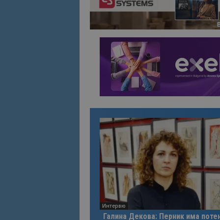
Интервю
Галина Декова: Перник има поте