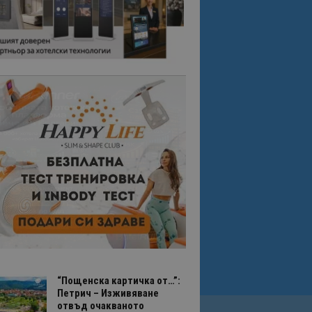
“Пощенска картичка от…”:
Петрич – Изживяване
отвъд очакваното