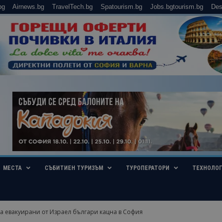
bg
Airnews.bg
TravelTech.bg
Spatourism.bg
Jobs.bgtourism.bg
Des
МЕСТА
СЪБИТИЕН ТУРИЗЪМ
ТУРОПЕРАТОРИ
ТЕХНОЛО
а евакуирани от Израел българи кацна в София