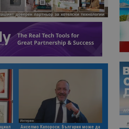
Интервю
нциал
Анселмо Капороси: България може да