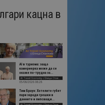
лгари кацна в
AI в туризма: защо
камериерка може да се
окаже по-трудна за...
AI Travel Economy с Елица Стоилова
05/08/2026 08:28
Тим Браун: Хотелите губят
пари заради грешки в
данните и липсващи...
AI Travel Economy с Елица Стоилова