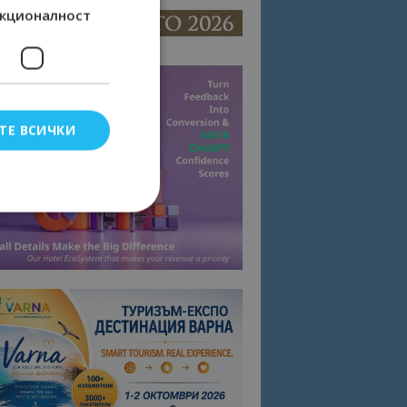
кционалност
ТЕ ВСИЧКИ
елско влизане и
тки.
омните съгласието
квитки на сайта.