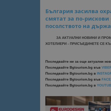
България засилва охра
Име
Име
смятат за по-рискови 
sc_is_visitor_uniq
is_visitor_unique
посолството на държа
ЗА АКТУАЛНИ НОВИНИ И ПРО
is_unique
ХОТЕЛИЕРИ - ПРИСЪЕДИНЕТЕ СЕ КЪ
_ga_B09EBBY8PY
Последвайте ни за още актуални но
_ga_WXPDN4HSCV
Последвайте
Bgtourism.bg във
VIBE
Последвайте
Bgtourism.bg в
INSTAG
_ga_FK650GXHRZ
Последвайте
Bgtourism.bg във
FAC
Последвайте
Bgtourism.bg в
YOUTU
_ga