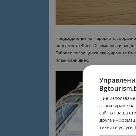
Председателят на Народното събрание 
парламента Филиз Хюсменова и вицеп
Габриел посрещнаха евакуираните бълг
планирани днес.
Управлени
Bgtourism.
Ние използваме 
анализираме на
сайт от ваша ст
друга информаци
техните услуги.