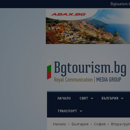
Bgtourism.
B
g
t
o
u
r
i
НАЧАЛО
СВЯТ
БЪЛГАРИЯ
s
m
.
ТРАНСПОРТ
b
g
Начало
България
София
Втора груп
–