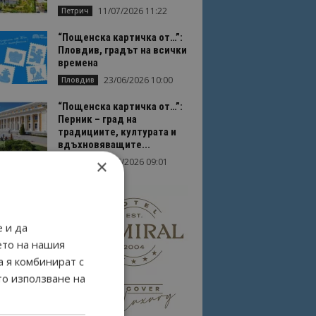
11/07/2026 11:22
Петрич
“Пощенска картичка от…”:
Пловдив, градът на всички
времена
23/06/2026 10:00
Пловдив
“Пощенска картичка от…”:
Перник – град на
традициите, културата и
вдъхновяващите...
×
17/06/2026 09:01
Перник
 и да
ето на нашия
а я комбинират с
то използване на