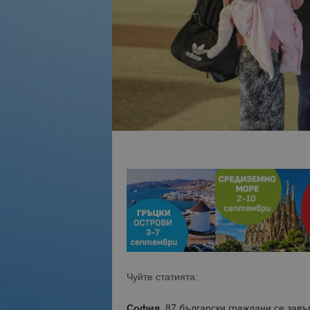
Чуйте статията:
София.
87 български граждани се завъ