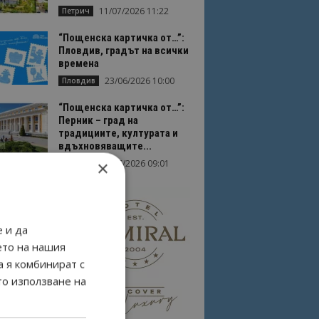
11/07/2026 11:22
Петрич
“Пощенска картичка от…”:
Пловдив, градът на всички
времена
23/06/2026 10:00
Пловдив
“Пощенска картичка от…”:
Перник – град на
традициите, културата и
вдъхновяващите...
×
17/06/2026 09:01
Перник
 и да
ето на нашия
а я комбинират с
то използване на