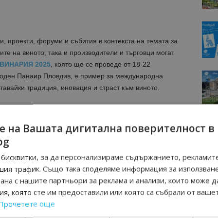
и, проекти, форуми и събития в контекста на темата за
ите на виното, така и производители и търговци могат
ВИНАРИЯ 2025
, която ще се проведе от 18-22
оден Панаир Пловдив, е пример за международна
тавайки традиция, иновация и страст към виното.
елни производители ще покажат лимитирани серии
и детайл – от подбора на лозята до самото бутилиране.
е на Вашата дигитална поверителност в
ни български изби, които отглеждат местни сортове,
bg
подпомагат търговията и позиционирането на винарните
бисквитки, за да персонализираме съдържанието, рекламите
чуждестранни туристи.
шия трафик. Също така споделяме информация за използван
рана с нашите партньори за реклама и анализи, които може д
я, която сте им предоставили или която са събрали от ваше
Прочетете още