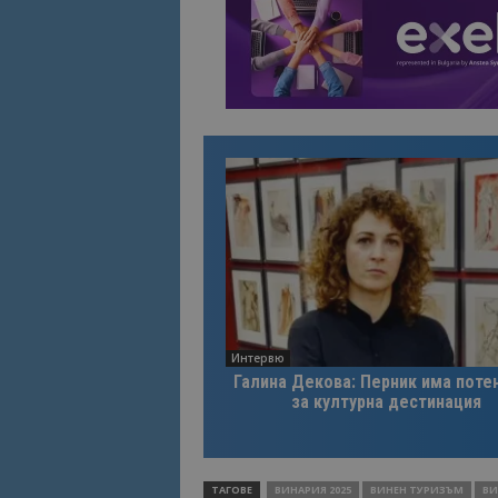
Интервю
Галина Декова: Перник има поте
за културна дестинация
ТАГОВЕ
ВИНАРИЯ 2025
ВИНЕН ТУРИЗЪМ
ВИ