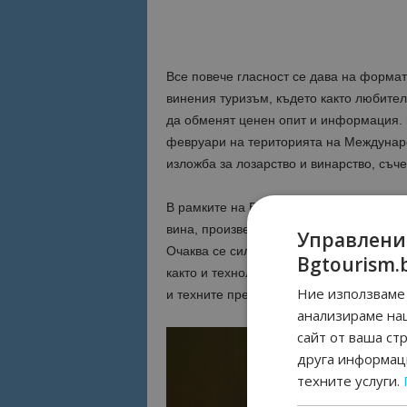
Все повече гласност се дава на формат
винения туризъм, където както любител
да обменят ценен опит и информация.
февруари на територията на Междунар
изложба за лозарство и винарство, съче
В рамките на ВИНАРИЯ 2025 забележит
вина, произведени с внимание към всек
Управлени
Очаква се силно присъствие на утвърде
Bgtourism.
както и технологични компании, които 
Ние използваме 
и техните преживявания пред местни и 
анализираме на
сайт от ваша ст
друга информаци
техните услуги.