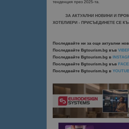
тенденция през 2025-та.
Име
Име
ЗА АКТУАЛНИ НОВИНИ И ПРО
sc_is_visitor_uniq
ХОТЕЛИЕРИ - ПРИСЪЕДИНЕТЕ СЕ КЪ
is_visitor_unique
Последвайте ни за още актуални но
is_unique
Последвайте
Bgtourism.bg във
VIBE
Последвайте
Bgtourism.bg в
INSTAG
_ga_B09EBBY8PY
Последвайте
Bgtourism.bg във
FAC
Последвайте
Bgtourism.bg в
YOUTU
_ga_WXPDN4HSCV
_ga_FK650GXHRZ
_ga