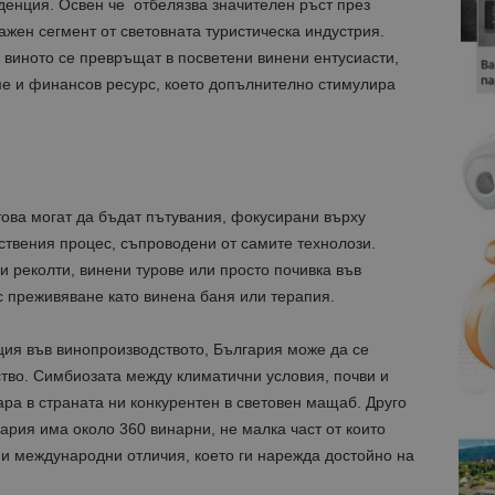
денция. Освен че отбелязва значителен ръст през
жен сегмент от световната туристическа индустрия.
 виното се превръщат в посветени винени ентусиасти,
ме и финансов ресурс, което допълнително стимулира
ова могат да бъдат пътувания, фокусирани върху
ствения процес, съпроводени от самите технолози.
и реколти, винени турове или просто почивка във
с преживяване като винена баня или терапия.
ция във винопроизводството, България може да се
ство. Симбиозата между климатични условия, почви и
ра в страната ни конкурентен в световен мащаб. Друго
ария има около 360 винарни, не малка част от които
ни международни отличия, което ги нарежда достойно на