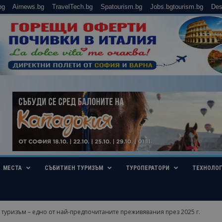
bg
Airnews.bg
TravelTech.bg
Spatourism.bg
Jobs.bgtourism.bg
Des
МЕСТА
СЪБИТИЕН ТУРИЗЪМ
ТУРОПЕРАТОРИ
ТЕХНОЛО
туризъм – едно от най-предпочитаните преживявания през 2025 г.