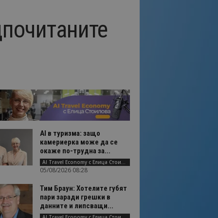
дпочитаните
AI в туризма: защо
камериерка може да се
окаже по-трудна за...
AI Travel Economy с Елица Стоилова
05/08/2026 08:28
Тим Браун: Хотелите губят
пари заради грешки в
данните и липсващи...
AI Travel Economy с Елица Стоилова