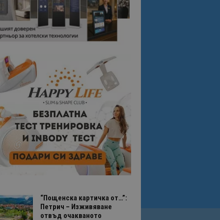
“Пощенска картичка от…”:
Петрич – Изживяване
отвъд очакваното