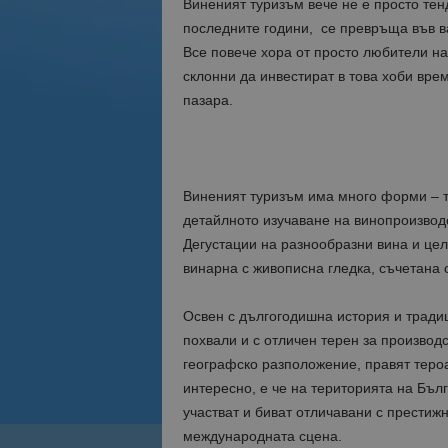
Виненият туризъм вече не е просто тен
последните години, се превръща във ва
Все повече хора от просто любители на
склонни да инвестират в това хоби вре
пазара.
Виненият туризъм има много форми – т
детайлното изучаване на винопроизвод
Дегустации на разнообразни вина и цел
винарна с живописна гледка, съчетана 
Освен с дългогодишна история и тради
похвали и с отличен терен за производ
географско разположение, правят тероа
интересно, е че на територията на Бълг
участват и биват отличавани с престиж
международната сцена.