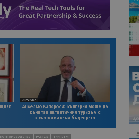
Интервю
нциал
Анселмо Капороси: България може да
съчетае автентичния туризъм с
технологиите на бъдещето
НОПРОИЗВОДСТВО
РАСТЕЖ
ТУРИЗЪМ