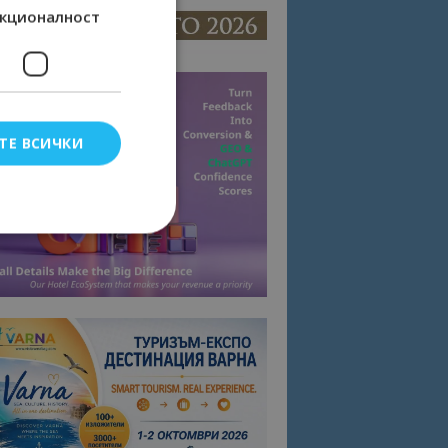
кционалност
ТЕ ВСИЧКИ
елско влизане и
тки.
омните съгласието
квитки на сайта.