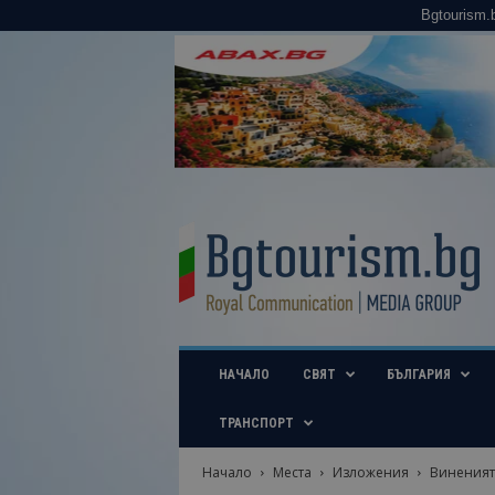
Bgtourism.
B
g
t
o
u
r
i
НАЧАЛО
СВЯТ
БЪЛГАРИЯ
s
m
.
ТРАНСПОРТ
b
g
Начало
Места
Изложения
Виненият 
–