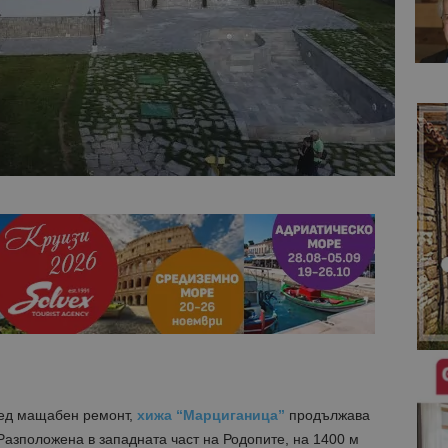
след мащабен ремонт,
хижа “Марциганица”
продължава
 Разположена в западната част на Родопите, на 1400 м