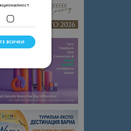
кционалност
ТЕ ВСИЧКИ
елско влизане и
тки.
омните съгласието
квитки на сайта.