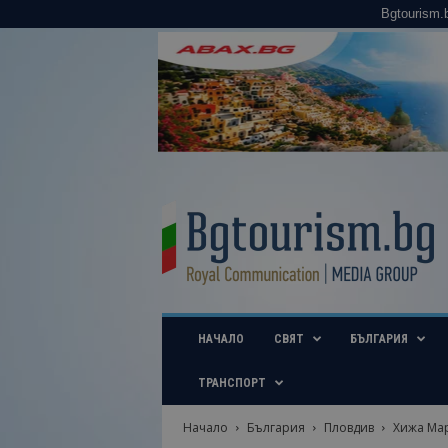
Bgtourism.
B
g
t
o
u
r
i
НАЧАЛО
СВЯТ
БЪЛГАРИЯ
s
m
.
ТРАНСПОРТ
b
g
Начало
България
Пловдив
Хижа Мар
–