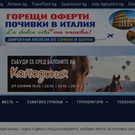
bg
Airnews.bg
TravelTech.bg
Spatourism.bg
Jobs.bgtourism.bg
Des
МЕСТА
СЪБИТИЕН ТУРИЗЪМ
ТУРОПЕРАТОРИ
ТЕХНОЛО
циганица – една година след реновацията: любимо място за почивка сред.