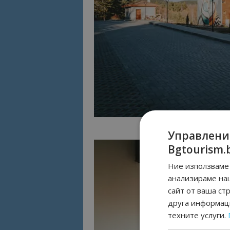
Управлени
Bgtourism.
Ние използваме 
анализираме на
сайт от ваша ст
друга информаци
техните услуги.