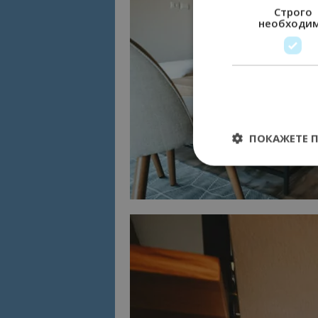
Строго
необходи
ПОКАЖЕТЕ 
Строго необходимит
управление на акау
Име
cookie_notice_acc