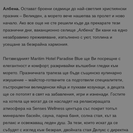
Албена.
Остават броени седмици до най-светлия християнски
празник – Великден, а морето вече нашепва за пролет и ново
начало. Ако все още не сте решили къде да прекарате тези
празнични дни, ваканционно селище „Албена“ Ви кани на едно
незабравимо преживяване, изпълнено с уют, топлина и
усещане за безкрайна хармония.
Петзвездният Maritim Hotel Paradise Blue ще Ви посрещне с
елегантност и комфорт, разкривайки вълшебни гледки към
морето. Празничната трапеза ще бъде същинско кулинарно
изкушение – майстор-готвачите са подготвили специалитети,
пъстроцветни великденски яйца и пухкави козунаци, а децата
ще се потопят в свят на забавления, игри и изненади. Гостите
на хотела ще могат да се насладят на релаксиращата
атмосфера на Senses Wellness центъра със покрит топъл
минерален басейн, сауна, парна баня, солна стая, кът за
релакс и освежаващ леден душ. За тези, които искат да се
събудят с изглед към безкрая, двойната стая Делукс с директна