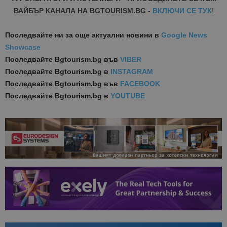
ВАЙБЪР КАНАЛА НА BGTOURISM.BG -
ВКЛЮЧИ СЕ ТУК
!
Последвайте ни за още актуални новини
в
Google News
Showcase
Последвайте
Bgtourism.bg във
VIBER
Последвайте
Bgtourism.bg в
INSTAGRAM
Последвайте
Bgtourism.bg във
FACEBOOK
Последвайте
Bgtourism.bg в
YOUTUBE