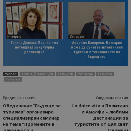
Интервю
Интервю
Галина Декова: Перник има
Анселмо Капороси: България
потенциал за културна
може да съчетае автентичния
дестинация
туризъм с технологиите на
бъдещето
ТАГОВЕ
АЛБЕНА
ВАКАНЦИЯ
ВЕЛИКДЕН
ТОП ЦЕНА
ТУРИЗЪМ
ТУРИСТИ
Предишна статия
Следваща статия
Обединение “Бъдеще за
La dolce vita в Позитано
туризма” организира
и Амалфи – любими
специализиран семинар
дестинации за
на тема “Промените в
туристите от цял свят
данъчното и
(снимки)