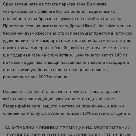
Сред зеленината на тихата паркова зона Ви очаква
четиризвездният Calimera Ralitsa Superior, където всяка
подробност е съобразена с нуждите на семействата с деца.
Просторни стаи, внимателно подбрано Ultra All Inclusive меню и
безкрайни възможности за отдих превръщат престоя в истинско
удоволствие. Към комфорта на хотела се добавя и достъпът до
покрит топъл минерален басейн, който ще отпусне сетивата и
ще подари мигове на спокойствие. Цените започват от 149 лв.
на човек на ден, включващи настаняване в двойна стандартна
стая с всички удобства за една пълноценна почивка,
реновирана през 2023та година.
Великден в „Албена“ е повече от почивка – това е празник,
който съчетава традиция, уют и пролетно вдъхновение.
Резервирайте сега, защото местата са ограничени, а всички
членове на Priority Club Albena ползват 10% отстъпка от цената.
ЗА АКТУАЛНИ НОВИНИ И ПРОМОЦИИ НА АВИОКОМПАНИИ,
ТУРОПЕРАТОРИ И ХОТЕЛИЕРИ - ПРИСЪЕДИНЕТЕ СЕ КЪМ