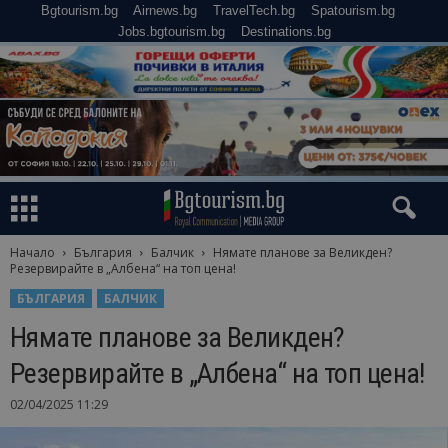
Bgtourism.bg
Airnews.bg
TravelTech.bg
Spatourism.bg
Jobs.bgtourism.bg
Destinations.bg
Начало
България
Балчик
Нямате планове за Великден?
Резервирайте в „Албена“ на топ цена!
БЪЛГАРИЯ
БАЛЧИК
Нямате планове за Великден?
Резервирайте в „Албена“ на топ цена!
02/04/2025 11:29