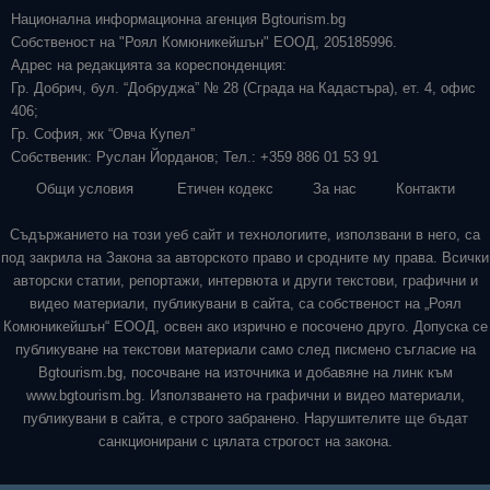
Национална информационна агенция Bgtourism.bg
Собственост на "Роял Комюникейшън" ЕООД, 205185996.
Адрес на редакцията за кореспонденция:
Гр. Добрич, бул. “Добруджа” № 28 (Сграда на Кадастъра), ет. 4, офис
406;
Гр. София, жк “Овча Купел”
Собственик: Руслан Йорданов; Тел.: +359 886 01 53 91
Общи условия
Етичен кодекс
За нас
Контакти
Съдържанието на този уеб сайт и технологиите, използвани в него, са
под закрила на Закона за авторското право и сродните му права. Всички
авторски статии, репортажи, интервюта и други текстови, графични и
видео материали, публикувани в сайта, са собственост на „Роял
Комюникейшън“ ЕООД, освен ако изрично е посочено друго. Допуска се
публикуване на текстови материали само след писмено съгласие на
Bgtourism.bg, посочване на източника и добавяне на линк към
www.bgtourism.bg. Използването на графични и видео материали,
публикувани в сайта, е строго забранено. Нарушителите ще бъдат
санкционирани с цялата строгост на закона.