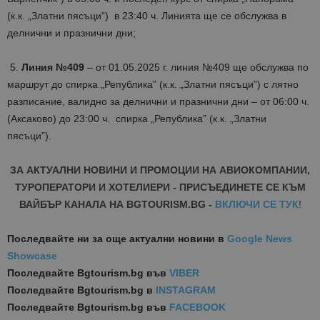
(к.к. „Златни пясъци”) в 23:40 ч. Линията ще се обслужва в
делнични и празнични дни;
5.
Линия №409
– от 01.05.2025 г. линия №409 ще обслужва по
маршрут до спирка „Република” (к.к. „Златни пясъци”) с лятно
разписание, валидно за делнични и празнични дни
– от 06:00 ч.
(Аксаково) до 23:00 ч. спирка „Република” (к.к. „Златни
пясъци”).
ЗА АКТУАЛНИ НОВИНИ И ПРОМОЦИИ НА АВИОКОМПАНИИ,
ТУРОПЕРАТОРИ И ХОТЕЛИЕРИ - ПРИСЪЕДИНЕТЕ СЕ КЪМ
ВАЙБЪР КАНАЛА НА BGTOURISM.BG -
ВКЛЮЧИ СЕ ТУК
!
Последвайте ни за още актуални новини
в
Google News
Showcase
Последвайте
Bgtourism.bg във
VIBER
Последвайте
Bgtourism.bg в
INSTAGRAM
Последвайте
Bgtourism.bg във
FACEBOOK