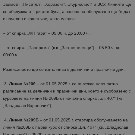
Заимов”, „Писател”, „Хоризонт”, „Журналист” и ВСУ. Линията ще
се обслужва от три автобуса, а часове на обслужване ще бъдат
с начален и краен час, както следва:
– от спирка „ЖП гара” – 05:00 ч. до 23:00 ч.;
– от спирка „Панорама” (к.к. „Златни пясъци”) – 05:50 ч. до
00:00 ч.
Разписанието ще се изпълнява в делнични и празнични дни;
3.
Линия №209
– от 01.05.2025 г. се въвежда ново лятно
разписание за делнични и празнични дни, което е съобразено с
курсовете на линия № 209Б от начална спирка „Бл. 407″ (кв.
„Владислав Варненчик”);
4.
Линия №209Б
– от 01.05.2025 г. стартира обслужването на
линия №209Б с първи курс от спирка „Бл. 407″ (кв. „Владислав
Варненчик”) в 05:00 ч. и последен курс от спирка „Панорама”