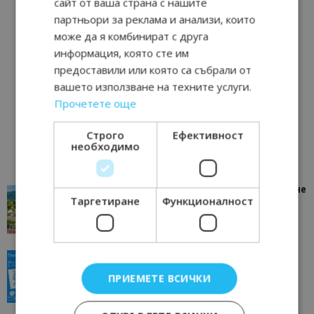
сайт от ваша страна с нашите
партньори за реклама и анализи, които
може да я комбинират с друга
информация, която сте им
предоставили или която са събрали от
вашето използване на техните услуги.
Прочетете още
Строго
Ефективност
необходимо
“Пощенска картичка от…”: Петрич – Изживяване
Таргетиране
Функционалност
отвъд очакваното
11/07/2026 11:22
Петрич
“Пощенска картичка от…”: Пловдив, градът на
всички времена
ПРИЕМЕТЕ ВСИЧКИ
23/06/2026 10:00
Пловдив