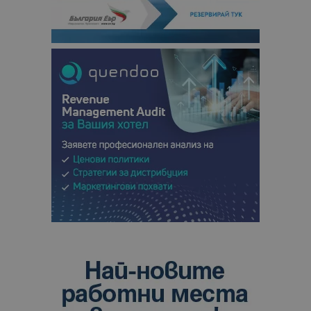
кампании 
отчетите з
анализ на
сайтовете.