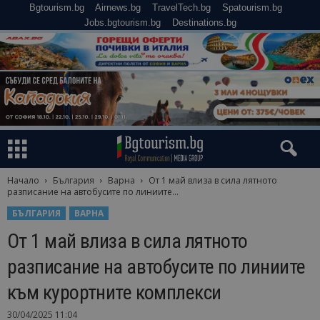
Bgtourism.bg
Airnews.bg
TravelTech.bg
Spatourism.bg
Jobs.bgtourism.bg
Destinations.bg
Начало
България
Варна
От 1 май влиза в сила лятното
разписание на автобусите по линиите...
БЪЛГАРИЯ
ВАРНА
От 1 май влиза в сила лятното
разписание на автобусите по линиите
към курортните комплекси
30/04/2025 11:04