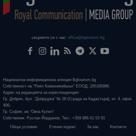
свържете се с нас:
office@bgtourism.bg
Национална информационна агенция Bgtourism.bg
Собственост на "Роял Комюникейшън" ЕООД, 205185996.
Адрес на редакцията за кореспонденция:
Гр. Добрич, бул. “Добруджа” № 28 (Сграда на Кадастъра), ет. 4, офис
406;
Гр. София, жк “Овча Купел”
Собственик: Руслан Йорданов; Тел.: +359 886 01 53 91
Общи условия
Етичен кодекс
За нас
Контакти