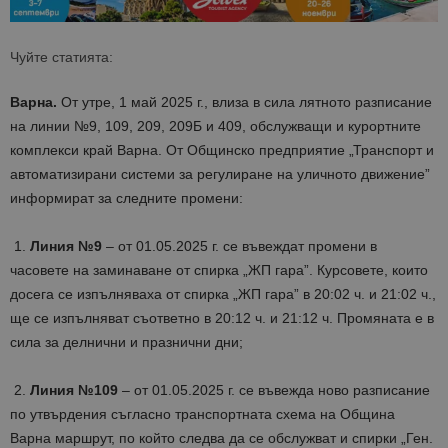
Чуйте статията:
Варна.
От утре, 1 май 2025 г., влиза в сила лятното разписание
на линии №9, 109, 209, 209Б и 409, обслужващи и курортните
комплекси край Варна. От Общинско предприятие „Транспорт и
автоматизирани системи за регулиране на уличното движение”
информират за следните промени:
1.
Линия №9
– от 01.05.2025 г. се въвеждат промени в
часовете на заминаване от спирка „ЖП гара”. Курсовете, които
досега се изпълняваха от спирка „ЖП гара” в 20:02 ч. и 21:02 ч.,
ще се изпълняват съответно в 20:12 ч. и 21:12 ч. Промяната е в
сила за делнични и празнични дни;
2.
Линия №109
– от 01.05.2025 г. се въвежда ново разписание
по утвърдения съгласно транспортната схема на Община
Варна маршрут, по който следва да се обслужват и спирки „Ген.