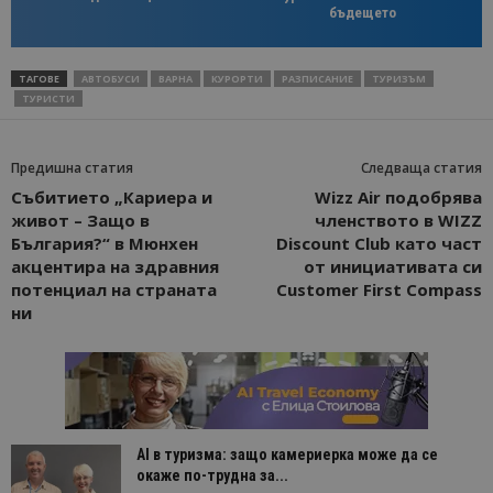
бъдещето
ТАГОВЕ
АВТОБУСИ
ВАРНА
КУРОРТИ
РАЗПИСАНИЕ
ТУРИЗЪМ
ТУРИСТИ
Предишна статия
Следваща статия
Събитието „Кариера и
Wizz Air подобрява
живот – Защо в
членството в WIZZ
България?“ в Мюнхен
Discount Club като част
акцентира на здравния
от инициативата си
потенциал на страната
Customer First Compass
ни
AI в туризма: защо камериерка може да се
окаже по-трудна за...