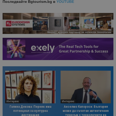
Последвайте
Bgtourism.bg в
YOUTUBE
Интервю
Интервю
Галина Декова: Перник има
Анселмо Капороси: България
потенциал за културна
може да съчетае автентичния
дестинация
туризъм с технологиите на