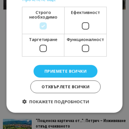
Строго
Ефективност
необходимо
Таргетиране
Функционалност
ПРИЕМЕТЕ ВСИЧКИ
ОТХВЪРЛЕТЕ ВСИЧКИ
ПОКАЖЕТЕ ПОДРОБНОСТИ
“Пощенска картичка от…”: Петрич – Изживяване
Строго необходимо
Ефективност
отвъд очакваното