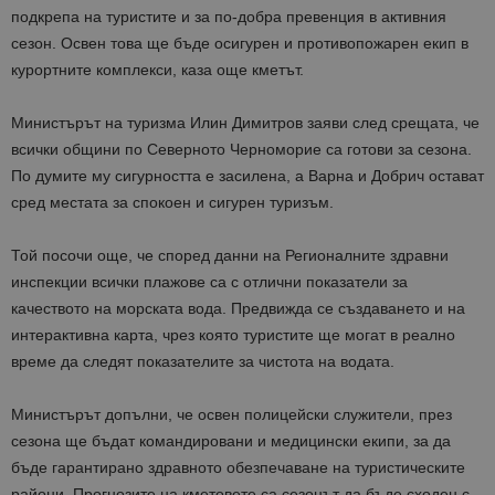
подкрепа на туристите и за по-добра превенция в активния
сезон. Освен това ще бъде осигурен и противопожарен екип в
курортните комплекси, каза още кметът.
Министърът на туризма Илин Димитров заяви след срещата, че
всички общини по Северното Черноморие са готови за сезона.
По думите му сигурността е засилена, а Варна и Добрич остават
сред местата за спокоен и сигурен туризъм.
Той посочи още, че според данни на Регионалните здравни
инспекции всички плажове са с отлични показатели за
качеството на морската вода. Предвижда се създаването и на
интерактивна карта, чрез която туристите ще могат в реално
време да следят показателите за чистота на водата.
Министърът допълни, че освен полицейски служители, през
сезона ще бъдат командировани и медицински екипи, за да
бъде гарантирано здравното обезпечаване на туристическите
райони. Прогнозите на кметовете са сезонът да бъде сходен с