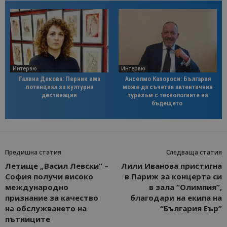
Интервю
Интервю
Галина Декова: Перник има
Анселмо Капороси: България
потенциал за културна
може да съчетае автентичния
дестинация
туризъм с технологиите на
бъдещето
Предишна статия
Следваща статия
Летище „Васил Левски“ –
Лили Иванова пристигна
София получи високо
в Париж за концерта си
международно
в зала “Олимпия”,
признание за качество
благодари на екипа на
на обслужването на
“България Еър”
пътниците