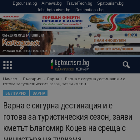
Bgtourism.bg
Airnews.bg
TravelTech.bg
Spatourism.bg
Jobs.bgtourism.bg
Destinations.bg
Начало
България
Варна
Варна е сигурна дестинация и е
готова за туристическия сезон, заяви кметът...
БЪЛГАРИЯ
ВАРНА
Варна е сигурна дестинация и е
готова за туристическия сезон, заяви
кметът Благомир Коцев на среща с
министъра на туризма