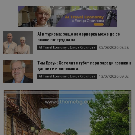
AI в туризма: защо камериерка може да се
окаже по-трудна за...
05/08/2026 08:28
AI Travel Economy с Елица Стоилова
Тим Браун: Хотелите губят пари заради грешки в
данните и липсващи...
13/07/2026 09:02
AI Travel Economy с Елица Стоилова