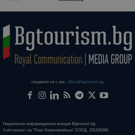
свържете се с нас:
office@bgtourism.bg
Национална информационна агенция Bgtourism.bg
Собственост на "Роял Комюникейшън" ЕООД, 205185996.