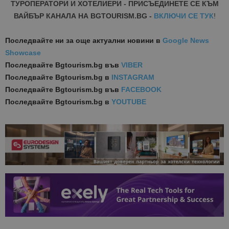
ТУРОПЕРАТОРИ И ХОТЕЛИЕРИ - ПРИСЪЕДИНЕТЕ СЕ КЪМ
ВАЙБЪР КАНАЛА НА BGTOURISM.BG -
ВКЛЮЧИ СЕ ТУК
!
Последвайте ни за още актуални новини
в
Google News
Showcase
Последвайте
Bgtourism.bg във
VIBER
Последвайте
Bgtourism.bg в
INSTAGRAM
Последвайте
Bgtourism.bg във
FACEBOOK
Последвайте
Bgtourism.bg в
YOUTUBE