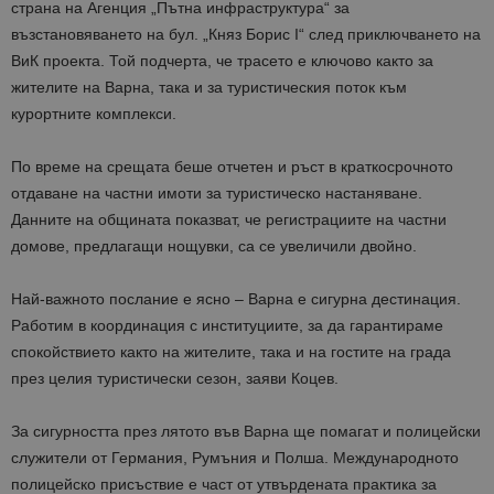
страна на Агенция „Пътна инфраструктура“ за
възстановяването на бул. „Княз Борис I“ след приключването на
ВиК проекта. Той подчерта, че трасето е ключово както за
жителите на Варна, така и за туристическия поток към
курортните комплекси.
По време на срещата беше отчетен и ръст в краткосрочното
отдаване на частни имоти за туристическо настаняване.
Данните на общината показват, че регистрациите на частни
домове, предлагащи нощувки, са се увеличили двойно.
Най-важното послание е ясно – Варна е сигурна дестинация.
Работим в координация с институциите, за да гарантираме
спокойствието както на жителите, така и на гостите на града
през целия туристически сезон, заяви Коцев.
За сигурността през лятото във Варна ще помагат и полицейски
служители от Германия, Румъния и Полша. Международното
полицейско присъствие е част от утвърдената практика за