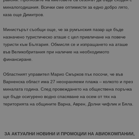
миналогодишния. Всички сме оптимисти за едно добро лято,
каза още Димитров.
Министърът съобщи още, че за румънския пазар ще бъде
назначено туристическо аташе с цел привличане на повече
туристи към България. Обмисля се и изпращането на аташе
във Великобритания при наличие на необходимото
финансиране.
Областният управител Марио Смърков пък посочи, че във
Варненска област има 27 неохраняеми плажа – колкото и през
миналата година. След провеждането на обществена поръчка
ще бъде осигурено водно спасяване на осем от тях на
територията на общините Варна, Аврен, Долни чифлик и Бяла.
ЗА АКТУАЛНИ НОВИНИ И ПРОМОЦИИ НА АВИОКОМПАНИИ,