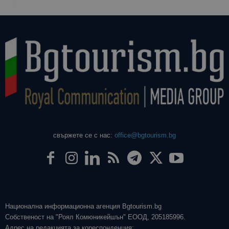
свържете се с нас:
office@bgtourism.bg
Национална информационна агенция Bgtourism.bg
Собственост на "Роял Комюникейшън" ЕООД, 205185996.
Адрес на редакцията за кореспонденция: