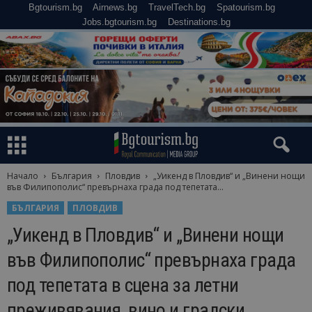
Bgtourism.bg
Airnews.bg
TravelTech.bg
Spatourism.bg
Jobs.bgtourism.bg
Destinations.bg
Начало
България
Пловдив
„Уикенд в Пловдив“ и „Винени нощи
във Филипополис“ превърнаха града под тепетата...
БЪЛГАРИЯ
ПЛОВДИВ
„Уикенд в Пловдив“ и „Винени нощи
във Филипополис“ превърнаха града
под тепетата в сцена за летни
преживявания, вино и градски