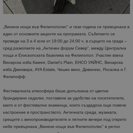
„Винени нощи във Филипополис“ и тази година се превърнаха в
един от основните акценти на програмата. Събитието се
проведе на 3 и 4 юли от 19:00 до 24:00 ч. в сърцето на града –
сред разкопките на „Античен форум Север“, между Централна
поща и Епископската базилика на Филипопол. Участие взеха
Винарска изба Камея, Daniel’s Plain, ЕНСО УАЙНС, Винарска
изба Джинвира, AYA Estate, Чешко вино, Дивинекс, Росалеа и Г.
Филипофф.
Фестивалната атмосфера беше допълнена от цветни
брандирани седалки, поставени за удобство на посетителите,
както и от фестивални знаменца, които създадоха още повече
настроение в пространството. Античната среда, музиката,
срещите с винопроизводителите и летните вечери под открито
небе превърнаха „Винени нощи във Филипополис“ в уютно