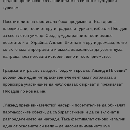
градско преживяване за любителите на виното и културния
туризъм.
Посетителите на фестивала бяха предимно от България –
пловдивчани, гости от други градове и туристи, избрали Пловдив
за своя летен уикенд. Сред чуждестранните гости имаше
посетители от Украйна, Англия, Виетнам и други държави, които
се включиха в програмата и имаха възможност да усетят духа
на града чрез неговата история, вино и гостоприемство.
Градската игра със загадки „Градски търсачи: Уикенд в Пловдив“
добави още един интерактивен елемент към програмата и
провокира участниците да наблюдават, откриват и преживяват
Пловдив по нов начин.
„Уикенд предизвикателство“ насърчи посетителите да обикалят
партньорските обекти, да събират стикери и да се включат в
разпределението на награди. Така фестивалът отново изпълни
една от основните си цели – да насочи вниманието към