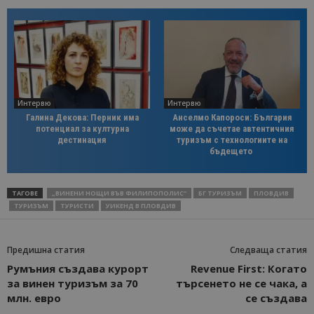
Интервю
Интервю
Галина Декова: Перник има
Анселмо Капороси: България
потенциал за културна
може да съчетае автентичния
дестинация
туризъм с технологиите на
бъдещето
ТАГОВЕ
„ВИНЕНИ НОЩИ ВЪВ ФИЛИПОПОЛИС“
БГ ТУРИЗЪМ
ПЛОВДИВ
ТУРИЗЪМ
ТУРИСТИ
УИКЕНД В ПЛОВДИВ
Предишна статия
Следваща статия
Румъния създава курорт
Revenue First: Когато
за винен туризъм за 70
търсенето не се чака, а
млн. евро
се създава