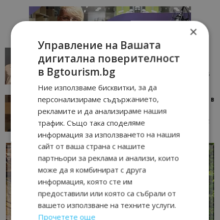
×
Управление на Вашата
AI в туризма: защо камериерка може да се
дигитална поверителност
окаже по-трудна за...
в Bgtourism.bg
05/08/2026 08:28
AI Travel Economy с Елица Стоилова
Ние използваме бисквитки, за да
персонализираме съдържанието,
Тим Браун: Хотелите губят пари заради грешки в
данните и липсващи...
рекламите и да анализираме нашия
13/07/2026 09:02
AI Travel Economy с Елица Стоилова
трафик. Също така споделяме
информация за използването на нашия
сайт от ваша страна с нашите
партньори за реклама и анализи, които
може да я комбинират с друга
информация, която сте им
предоставили или която са събрали от
вашето използване на техните услуги.
Прочетете още