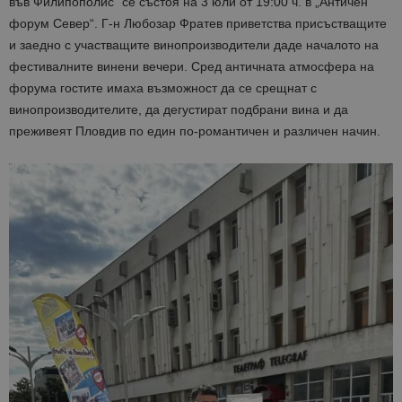
във Филипополис“ се състоя на 3 юли от 19:00 ч. в „Античен
форум Север“. Г-н Любозар Фратев приветства присъстващите
и заедно с участващите винопроизводители даде началото на
фестивалните винени вечери. Сред античната атмосфера на
форума гостите имаха възможност да се срещнат с
винопроизводителите, да дегустират подбрани вина и да
преживеят Пловдив по един по-романтичен и различен начин.