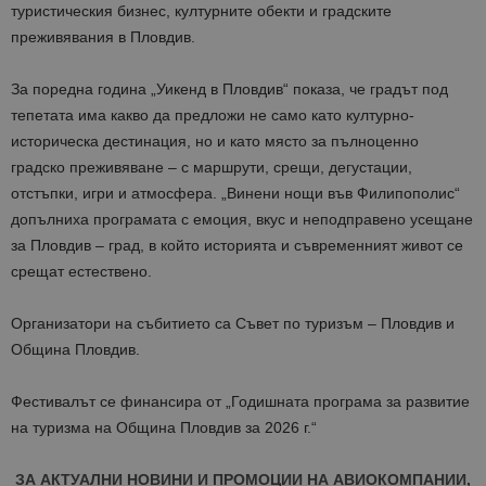
туристическия бизнес, културните обекти и градските
преживявания в Пловдив.
За поредна година „Уикенд в Пловдив“ показа, че градът под
тепетата има какво да предложи не само като културно-
историческа дестинация, но и като място за пълноценно
градско преживяване – с маршрути, срещи, дегустации,
отстъпки, игри и атмосфера. „Винени нощи във Филипополис“
допълниха програмата с емоция, вкус и неподправено усещане
за Пловдив – град, в който историята и съвременният живот се
срещат естествено.
Организатори на събитието са Съвет по туризъм – Пловдив и
Община Пловдив.
Фестивалът се финансира от „Годишната програма за развитие
на туризма на Община Пловдив за 2026 г.“
ЗА АКТУАЛНИ НОВИНИ И ПРОМОЦИИ НА АВИОКОМПАНИИ,