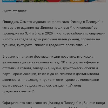
Чуйте статията:
Пловдив.
Осмото издание на фестивала „Уикенд в Пловдив“ и
четвъртото издание на „Винени нощи във Филипополис“ се
проведоха на 3, 4 и 5 юли 2026 г. и отново събраха пловдивчани
и гости на града за един различен летен уикенд, посветен на
туризма, културата, виното и градските преживявания.
В рамките на трите фестивални дни посетителите имаха
възможност да се възползват от над 30 специални оферти и
отстъпки в хотели, заведения, музеи, туристически обекти и
партньорски локации, както и да се включат в допълнителни
активности – пешеходни туристически турове с лицензирани
екскурзоводи, градска игра със загадки и „Уикенд
предизвикателство“.
Официалното откриване на „Уикенд в Пловдив“ и „Винени нощи