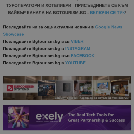
ТУРОПЕРАТОРИ И ХОТЕЛИЕРИ - ПРИСЪЕДИНЕТЕ СЕ КЪМ
ВАЙБЪР КАНАЛА НА BGTOURISM.BG -
ВКЛЮЧИ СЕ ТУК
!
Последвайте ни за още актуални новини
в
Google News
Showcase
Последвайте
Bgtourism.bg във
VIBER
Последвайте
Bgtourism.bg в
INSTAGRAM
Последвайте
Bgtourism.bg във
FACEBOOK
Последвайте
Bgtourism.bg в
YOUTUBE