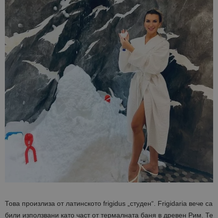
Това произлиза от латинското frigidus „студен“. Frigidaria вече са
били използвани като част от термалната баня в древен Рим. Те