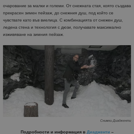
очарование за малки и големи. От снежната стая, която създава
прекрасен зимен пейзаж, до снежния душ, под който се
чувствате като във виелица. С комбинацията от снежен душ,
ледена стена и технология с дюзи, получавате максимално
изживяване на зимния пейзаж.
Снимки Диадженти
Подробности и информация в
Диадженти
–