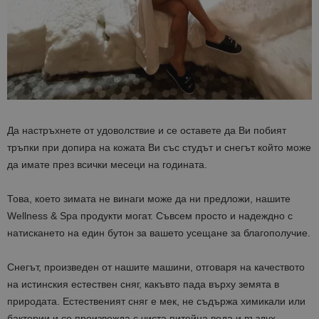
Да настръхнете от удоволствие и се оставете да Ви побият
тръпки при допира на кожата Ви със студът и снегът който може
да имате през всички месеци на годината.
Това, което зимата не винаги може да ни предложи, нашите
Wellness & Spa продукти могат. Съвсем просто и надеждно с
натискането на един бутон за вашето усещане за благополучие.
Снегът, произведен от нашите машини, отговаря на качеството
на истинския естествен сняг, какъвто пада върху земята в
природата. Естественият сняг е мек, не съдържа химикали или
бактерии и се произвежда с чиста питейна вода и въздух.