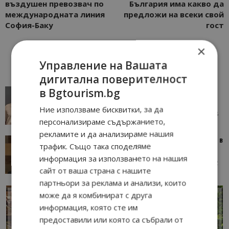
въздушен превозвач по
България има какво да
международната линия
предложи на всеки свой
София-Баку
гост
×
Управление на Вашата
дигитална поверителност
в Bgtourism.bg
AI в туризма: защо камериерка може да се
окаже по-трудна за...
Ние използваме бисквитки, за да
05/08/2026 08:28
AI Travel Economy с Елица Стоилова
персонализираме съдържанието,
рекламите и да анализираме нашия
Тим Браун: Хотелите губят пари заради грешки в
трафик. Също така споделяме
данните и липсващи...
информация за използването на нашия
13/07/2026 09:02
AI Travel Economy с Елица Стоилова
сайт от ваша страна с нашите
партньори за реклама и анализи, които
може да я комбинират с друга
информация, която сте им
предоставили или която са събрали от