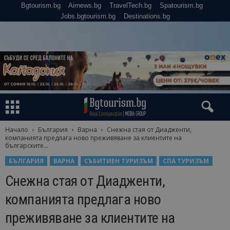
Bgtourism.bg
Airnews.bg
TravelTech.bg
Spatourism.bg
Jobs.bgtourism.bg
Destinations.bg
Начало
България
Варна
Снежна стая от Диадженти,
компанията предлага ново преживяване за клиентите на
българските...
БЪЛГАРИЯ
ВАРНА
СЪБИТИЕН ТУРИЗЪМ
СПА ТУРИЗЪМ
Снежна стая от Диадженти,
компанията предлага ново
преживяване за клиентите на