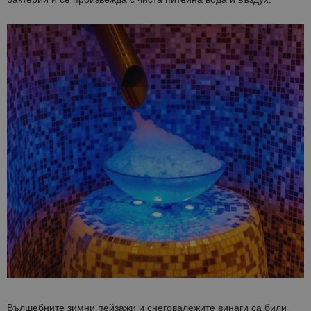
Вълшебните зимни пейзажи и снеговалежите винаги са били