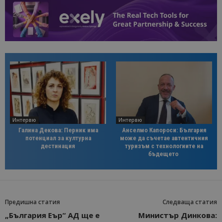
Интервю
Интервю
Галина Декова: Перник има
Анселмо Капороси: България
потенциал за културна
може да съчетае автентичния
дестинация
туризъм с технологиите на
бъдещето
Предишна статия
Следваща статия
„България Еър“ АД ще е
Министър Динкова: