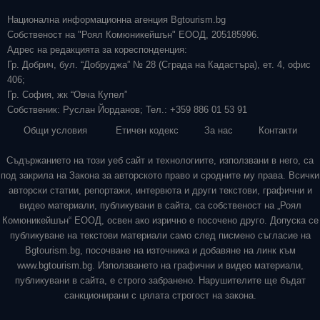
Национална информационна агенция Bgtourism.bg
Собственост на "Роял Комюникейшън" ЕООД, 205185996.
Адрес на редакцията за кореспонденция:
Гр. Добрич, бул. “Добруджа” № 28 (Сграда на Кадастъра), ет. 4, офис
406;
Гр. София, жк “Овча Купел”
Собственик: Руслан Йорданов; Тел.: +359 886 01 53 91
Общи условия
Етичен кодекс
За нас
Контакти
Съдържанието на този уеб сайт и технологиите, използвани в него, са
под закрила на Закона за авторското право и сродните му права. Всички
авторски статии, репортажи, интервюта и други текстови, графични и
видео материали, публикувани в сайта, са собственост на „Роял
Комюникейшън“ ЕООД, освен ако изрично е посочено друго. Допуска се
публикуване на текстови материали само след писмено съгласие на
Bgtourism.bg, посочване на източника и добавяне на линк към
www.bgtourism.bg. Използването на графични и видео материали,
публикувани в сайта, е строго забранено. Нарушителите ще бъдат
санкционирани с цялата строгост на закона.