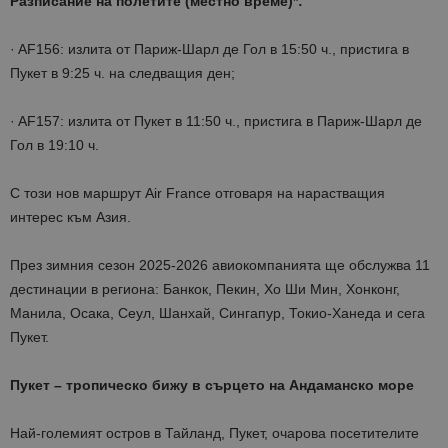
Разписание на полетите (местно време)*:
· AF156: излита от Париж-Шарл де Гол в 15:50 ч., пристига в
Пукет в 9:25 ч. на следващия ден;
· AF157: излита от Пукет в 11:50 ч., пристига в Париж-Шарл де
Гол в 19:10 ч.
С този нов маршрут Air France отговаря на нарастващия
интерес към Азия.
През зимния сезон 2025-2026 авиокомпанията ще обслужва 11
дестинации в региона: Банкок, Пекин, Хо Ши Мин, Хонконг,
Манила, Осака, Сеул, Шанхай, Сингапур, Токио-Ханеда и сега
Пукет.
Пукет – тропическо бижу в сърцето на Андаманско море
Най-големият остров в Тайланд, Пукет, очарова посетителите