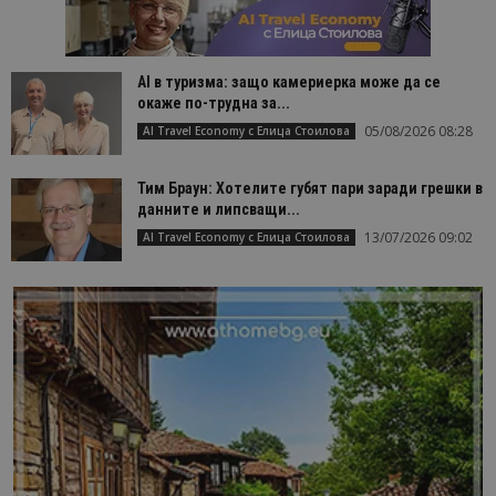
AI в туризма: защо камериерка може да се
окаже по-трудна за...
05/08/2026 08:28
AI Travel Economy с Елица Стоилова
Тим Браун: Хотелите губят пари заради грешки в
данните и липсващи...
13/07/2026 09:02
AI Travel Economy с Елица Стоилова