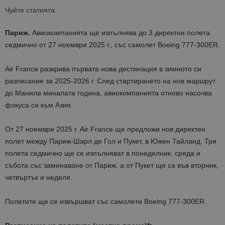
Чуйте статията:
Париж.
Авиокомпанията ще изпълнява до 3 директни полета
седмично от 27 ноември 2025 г., със самолет Boeing 777-300ER.
Air France разкрива първата нова дестинация в зимното си
разписание за 2025-2026 г. След стартирането на нов маршрут
до Манила миналата година, авиокомпанията отново насочва
фокуса си към Азия.
От 27 ноември 2025 г. Air France ще предложи нов директен
полет между Париж-Шарл де Гол и Пукет, в Южен Тайланд. Три
полета седмично ще се изпълняват в понеделник, сряда и
събота със заминаване от Париж, а от Пукет ще са във вторник,
четвъртък и неделя.
Полетите ще се извършват със самолети Boeing 777-300ER.