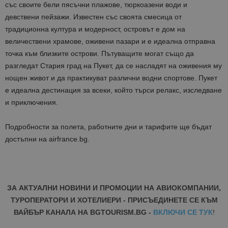
със своите бели пясъчни плажове, тюркоазени води и
девствени пейзажи. Известен със своята смесица от
традиционна култура и модерност, островът е дом на
величествени храмове, оживени пазари и е идеална отправна
точка към близките острови. Пътуващите могат също да
разгледат Стария град на Пукет, да се насладят на оживения му
нощен живот и да практикуват различни водни спортове. Пукет
е идеална дестинация за всеки, който търси релакс, изследване
и приключения.
Подробности за полета, работните дни и тарифите ще бъдат
достъпни на airfrance.bg.
ЗА АКТУАЛНИ НОВИНИ И ПРОМОЦИИ НА АВИОКОМПАНИИ,
ТУРОПЕРАТОРИ И ХОТЕЛИЕРИ - ПРИСЪЕДИНЕТЕ СЕ КЪМ
ВАЙБЪР КАНАЛА НА BGTOURISM.BG -
ВКЛЮЧИ СЕ ТУК
!