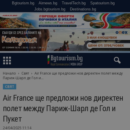
Bgtourism.bg
Airnews.bg
TravelTech.bg
Spatourism.bg
Jobs.bgtourism.bg
Destinations.bg
Начало
Свят
Air France ще предложи нов директен полет между
Париж-Шарл де Гол и...
СВЯТ
Air France ще предложи нов директен
полет между Париж-Шарл де Гол и
Пукет
24/04/2025 11:14