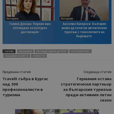
Интервю
Интервю
Галина Декова: Перник има
Анселмо Капороси: България
потенциал за културна
може да съчетае автентичния
дестинация
туризъм с технологиите на
бъдещето
ТАГОВЕ
AIR FRANCE
ЛЕТИЩЕ „ШАРЛ ДЕ ГОЛ"
ОСТРОВ ПУКЕТ
РЕДОВНИ ПОЛЕТИ
ТУРИСТИ
Предишна статия
Следваща статия
TravelX събра в Бургас
Германия остава
над 300
стратегически партньор
професионалисти в
за българския туризъм
туризма
преди активния летен
сезон