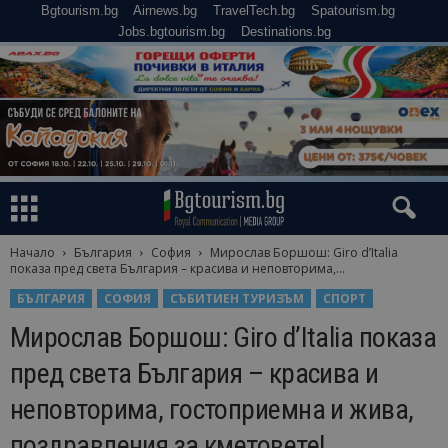
Bgtourism.bg
Airnews.bg
TravelTech.bg
Spatourism.bg
Jobs.bgtourism.bg
Destinations.bg
Начало
България
София
Мирослав Боршош: Giro d’Italia
показа пред света България – красива и неповторима,...
БЪЛГАРИЯ
СОФИЯ
СЪБИТИЕН ТУРИЗЪМ
СПОРТ
Мирослав Боршош: Giro d’Italia показа
пред света България – красива и
неповторима, гостоприемна и жива,
поздравления за кметовете!