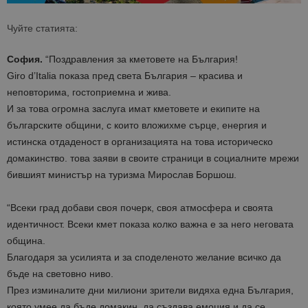
Чуйте статията:
София.
“Поздравления за кметовете на България!
Giro d’Italia показа пред света България – красива и
неповторима, гостоприемна и жива.
И за това огромна заслуга имат кметовете и екипите на
българските общини, с които вложихме сърце, енергия и
истинска отдаденост в организацията на това историческо
домакинство. това заяви в своите страници в социалните мрежи
бившият министър на туризма Мирослав Боршош.
“Всеки град добави своя почерк, своя атмосфера и своята
идентичност. Всеки кмет показа колко важна е за него неговата
община.
Благодаря за усилията и за споделеното желание всичко да
бъде на световно ниво.
През изминалите дни милиони зрители видяха една България,
която умее да бъде домакин, да създава емоция и да се