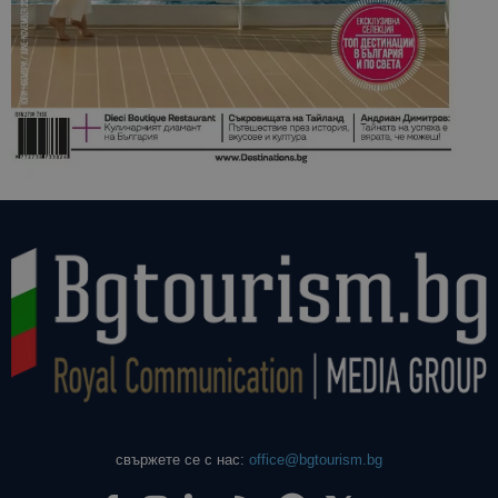
свържете се с нас:
office@bgtourism.bg