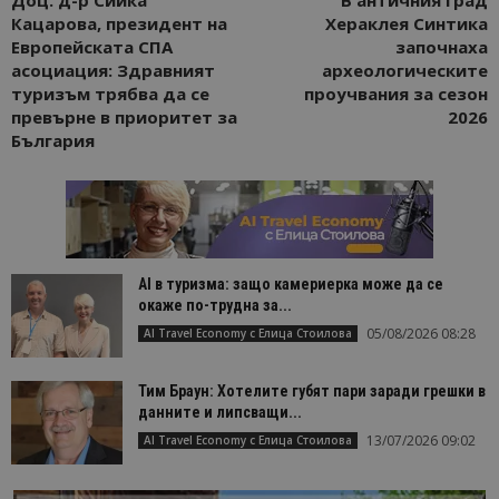
Доц. д-р Сийка
В античния град
Кацарова, президент на
Хераклея Синтика
Европейската СПА
започнаха
асоциация: Здравният
археологическите
туризъм трябва да се
проучвания за сезон
превърне в приоритет за
2026
България
AI в туризма: защо камериерка може да се
окаже по-трудна за...
05/08/2026 08:28
AI Travel Economy с Елица Стоилова
Тим Браун: Хотелите губят пари заради грешки в
данните и липсващи...
13/07/2026 09:02
AI Travel Economy с Елица Стоилова