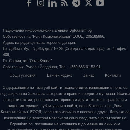
Национална информационна агенция Bgtourism.bg
Собственост на "Роял Комюникейшън" ЕООД, 205185996.
Адрес на редакцията за кореспонденция:
Гр. Добрич, бул. “Добруджа” № 28 (Сграда на Кадастъра), ет. 4, офис
406;
Гр. София, жк “Овча Купел”
Собственик: Руслан Йорданов; Тел.: +359 886 01 53 91
Общи условия
Етичен кодекс
За нас
Контакти
Съдържанието на този уеб сайт и технологиите, използвани в него, са
под закрила на Закона за авторското право и сродните му права. Всички
авторски статии, репортажи, интервюта и други текстови, графични и
видео материали, публикувани в сайта, са собственост на „Роял
Комюникейшън“ ЕООД, освен ако изрично е посочено друго. Допуска се
публикуване на текстови материали само след писмено съгласие на
Bgtourism.bg, посочване на източника и добавяне на линк към