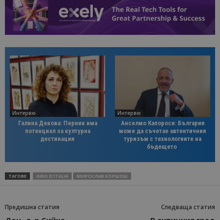
Интервю
Интервю
Галина Декова: Перник има
Анселмо Капороси: България
потенциал за културна
може да съчетае автентичния
дестинация
туризъм с технологиите на
бъдещето
ТАГОВЕ
GIRO D'ITALIA
МИРОСЛАВ БОРШОШ
Предишна статия
Следваща статия