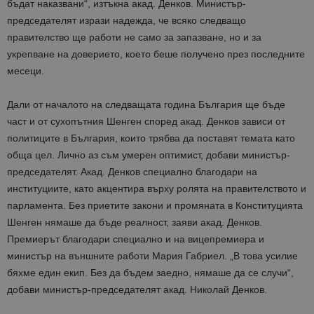
бъдат наказвани“, изтъкна акад. Денков. Министър-
председателят изрази надежда, че всяко следващо
правителство ще работи не само за запазване, но и за
укрепване на доверието, което беше получено през последните
месеци.
Дали от началото на следващата година България ще бъде
част и от сухопътния Шенген според акад. Денков зависи от
политиците в България, които трябва да поставят темата като
обща цел. Лично аз съм умерен оптимист, добави министър-
председателят. Акад. Денков специално благодари на
институциите, като акцентира върху ролята на правителството и
парламента. Без приетите закони и промяната в Конституцията
Шенген нямаше да бъде реалност, заяви акад. Денков.
Премиерът благодари специално и на вицепремиера и
министър на външните работи Мария Габриел. „В това усилие
бяхме един екип. Без да бъдем заедно, нямаше да се случи“,
добави министър-председателят акад. Николай Денков.