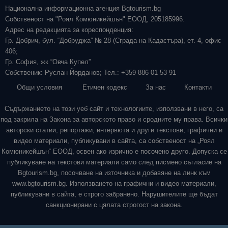
Национална информационна агенция Bgtourism.bg
Собственост на "Роял Комюникейшън" ЕООД, 205185996.
Адрес на редакцията за кореспонденция:
Гр. Добрич, бул. “Добруджа” № 28 (Сграда на Кадастъра), ет. 4, офис
406;
Гр. София, жк “Овча Купел”
Собственик: Руслан Йорданов; Тел.: +359 886 01 53 91
Общи условия
Етичен кодекс
За нас
Контакти
Съдържанието на този уеб сайт и технологиите, използвани в него, са
под закрила на Закона за авторското право и сродните му права. Всички
авторски статии, репортажи, интервюта и други текстови, графични и
видео материали, публикувани в сайта, са собственост на „Роял
Комюникейшън“ ЕООД, освен ако изрично е посочено друго. Допуска се
публикуване на текстови материали само след писмено съгласие на
Bgtourism.bg, посочване на източника и добавяне на линк към
www.bgtourism.bg. Използването на графични и видео материали,
публикувани в сайта, е строго забранено. Нарушителите ще бъдат
санкционирани с цялата строгост на закона.