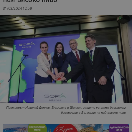
31/03/2024 12:59
Премиерът Николай Денков: Влязохме в Шенген, защото успяхме да върнем
доверието в България на най-високо ниво