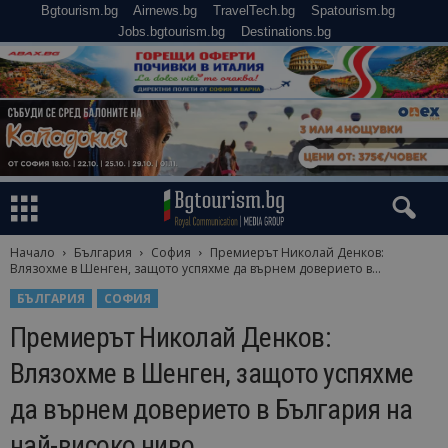
Bgtourism.bg
Airnews.bg
TravelTech.bg
Spatourism.bg
Jobs.bgtourism.bg
Destinations.bg
Начало
България
София
Премиерът Николай Денков:
Влязохме в Шенген, защото успяхме да върнем доверието в...
БЪЛГАРИЯ
СОФИЯ
Премиерът Николай Денков:
Влязохме в Шенген, защото успяхме
да върнем доверието в България на
най-високо ниво