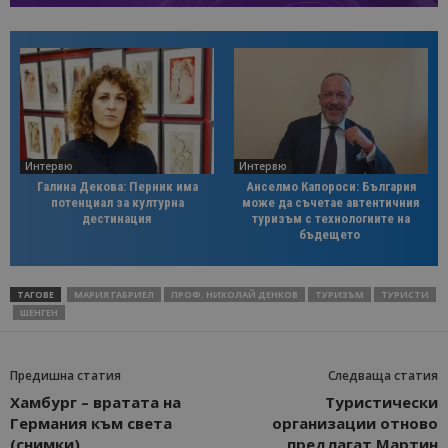
Интервю
Интервю
Галина Декова: Перник има
Анселмо Капороси: България
потенциал за културна
може да съчетае автентичния
дестинация
туризъм с технологиите на
бъдещето
ТАГОВЕ
МАРИЯ ГАБРИЕЛ
ПРОФ. НИКОЛАЙ ДЕНКОВ
ТУРИЗЪМ
ТУРИСТИ
ШЕНГЕН
Предишна статия
Следваща статия
Хамбург – вратата на
Туристически
Германия към света
организации отново
(снимки)
предлагат Мартин