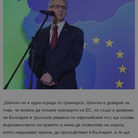
„Шенген не е една ограда по границата. Шенген е доверие за
това, че можем да опазим границите на ЕС, но също и доверие,
че България е тръгнала уверено по европейския път, ще спазва
върховенството на правото и няма да позволява на хората,
които нарушават закона, да процъфтяват в България, а те ще