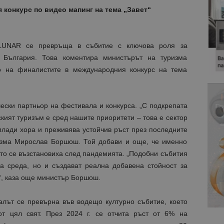
 конкурс по видео мапинг на тема „Завет“
LUNAR се превръща в събитие с ключова роля за
 България. Това коментира министърът на туризма
 на финалистите в международния конкурс на тема
чески партньор на фестивала и конкурса. „С подкрепата
кият туризъм е сред нашите приоритети – това е сектор
млади хора и преживява устойчив ръст през последните
ризма Мирослав Боршош. Той добави и още, че именно
ито се възстановиха след пандемията. „Подобни събития
а среда, но и създават реална добавена стойност за
“, каза още министър Боршош.
алът се превърна във водещо културно събитие, което
т цял свят. През 2024 г. се отчита ръст от 6% на