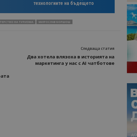
технологиите на бъдещето
ЕРСТВО НА ТУРИЗМА
МИРОСЛАВ БОРШОШ
Следваща статия
Два хотела влязоха в историята на
маркетинга у нас с AI чатботове
рата