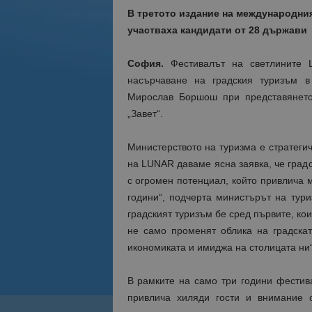
В третото издание на международния
участваха кандидати от 28 държави
София.
Фестивалът на светлините 
насърчаване на градския туризъм в
Мирослав Боршош при представянето
„Завет“.
Министерството на туризма е стратеги
на LUNAR даваме ясна заявка, че градс
с огромен потенциал, който привлича 
години“, подчерта министърът на ту
градският туризъм бе сред първите, ко
не само променят облика на градскат
икономиката и имиджа на столицата ни
В рамките на само три години фестив
привлича хиляди гости и внимание о