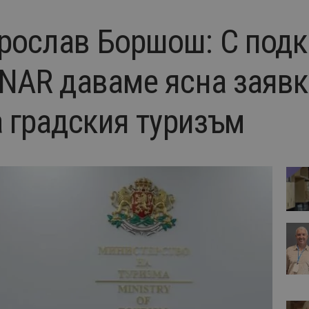
ослав Боршош: С подк
NAR даваме ясна заявк
а градския туризъм