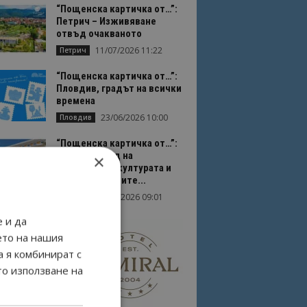
“Пощенска картичка от…”:
Петрич – Изживяване
отвъд очакваното
11/07/2026 11:22
Петрич
“Пощенска картичка от…”:
Пловдив, градът на всички
времена
23/06/2026 10:00
Пловдив
“Пощенска картичка от…”:
Перник – град на
×
традициите, културата и
вдъхновяващите...
17/06/2026 09:01
Перник
 и да
ето на нашия
а я комбинират с
то използване на