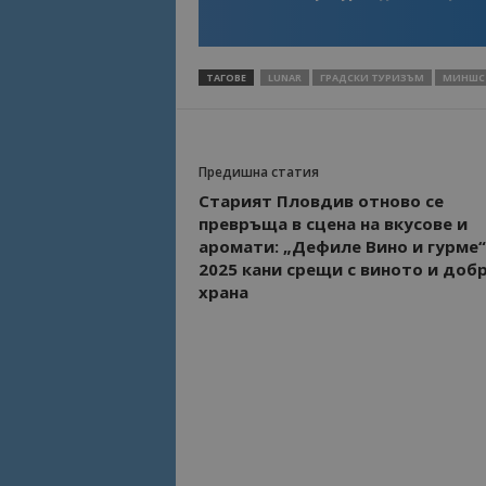
ТАГОВЕ
LUNAR
ГРАДСКИ ТУРИЗЪМ
МИНШСТ
Предишна статия
Старият Пловдив отново се
превръща в сцена на вкусове и
аромати: „Дефиле Вино и гурме“
2025 кани срещи с виното и доб
храна