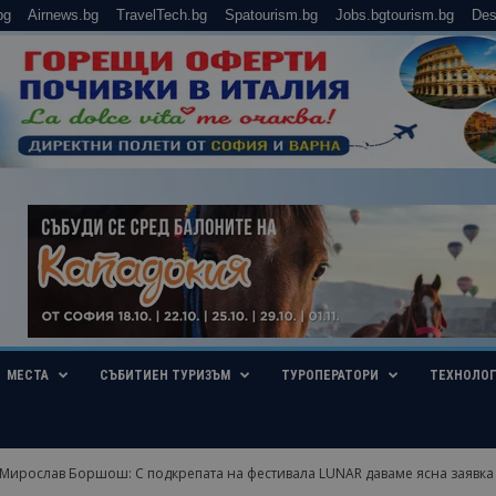
bg
Airnews.bg
TravelTech.bg
Spatourism.bg
Jobs.bgtourism.bg
Des
МЕСТА
СЪБИТИЕН ТУРИЗЪМ
ТУРОПЕРАТОРИ
ТЕХНОЛО
ирослав Боршош: С подкрепата на фестивала LUNAR даваме ясна заявка з