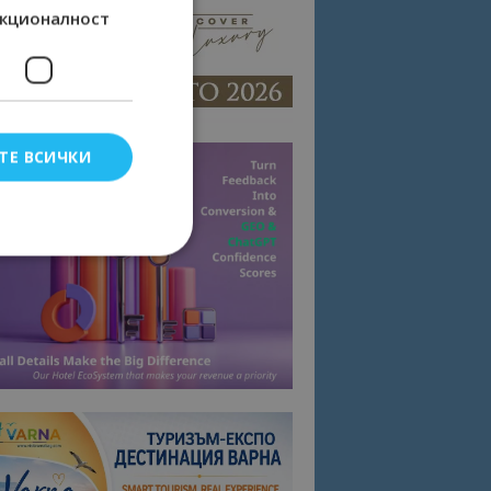
кционалност
ТЕ ВСИЧКИ
елско влизане и
тки.
омните съгласието
квитки на сайта.