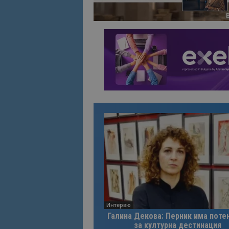
Име
Име
sc_is_visitor_uniq
is_visitor_unique
is_unique
_ga_B09EBBY8PY
_ga_WXPDN4HSCV
_ga_FK650GXHRZ
_ga
Интервю
Галина Декова: Перник има поте
за културна дестинация