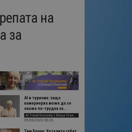
репата на
а за
AI в туризма: защо
камериерка може да се
окаже по-трудна за...
AI Travel Economy с Елица Стоилова
05/08/2026 08:28
Тим Браун: Хотелите губят