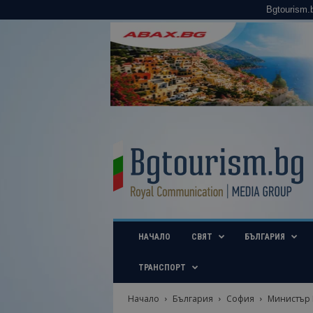
Bgtourism.
B
g
t
o
u
r
i
НАЧАЛО
СВЯТ
БЪЛГАРИЯ
s
m
.
ТРАНСПОРТ
b
g
Начало
България
София
Министър М
–