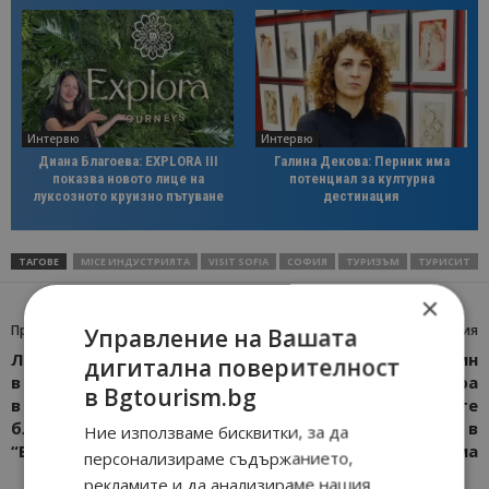
Интервю
Интервю
Диана Благоева: EXPLORA III
Галина Декова: Перник има
показва новото лице на
потенциал за културна
луксозното круизно пътуване
дестинация
ТАГОВЕ
MICE ИНДУСТРИЯТА
VISIT SOFIA
СОФИЯ
ТУРИЗЪМ
ТУРИСИТ
×
Предишна статия
Следваща статия
Управление на Вашата
Лили Иванова пристигна
Министър Илин
дигитална поверителност
в Париж за концерта си
Димитров събира
в Bgtourism.bg
в зала “Олимпия”,
бизнеса и институциите
благодари на екипа на
в Съвет за реформи в
Ние използваме бисквитки, за да
“България Еър”
туризма
персонализираме съдържанието,
рекламите и да анализираме нашия