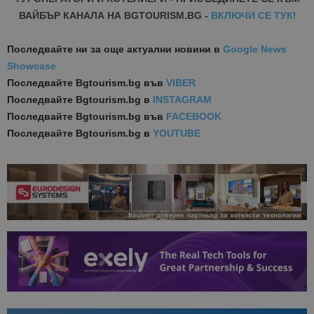
ВАЙБЪР КАНАЛА НА BGTOURISM.BG -
ВКЛЮЧИ СЕ ТУК
!
Последвайте ни за още актуални новини
в
Google News
Showcase
Последвайте
Bgtourism.bg във
VIBER
Последвайте
Bgtourism.bg в
INSTAGRAM
Последвайте
Bgtourism.bg във
FACEBOOK
Последвайте
Bgtourism.bg в
YOUTUBE