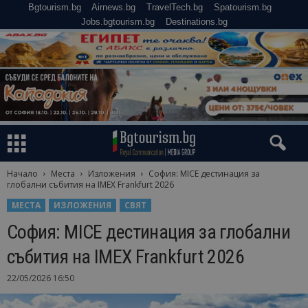
Bgtourism.bg
Airnews.bg
TravelTech.bg
Spatourism.bg
Jobs.bgtourism.bg
Destinations.bg
Начало
Места
Изложения
София: MICE дестинация за
глобални събития на IMEX Frankfurt 2026
МЕСТА
ИЗЛОЖЕНИЯ
СВЯТ
София: MICE дестинация за глобални
събития на IMEX Frankfurt 2026
22/05/2026 16:50