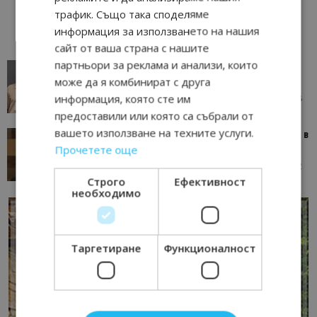
трафик. Също така споделяме
информация за използването на нашия
сайт от ваша страна с нашите
партньори за реклама и анализи, които
AI в туризма: защо камериерка може да се
окаже по-трудна за...
може да я комбинират с друга
информация, която сте им
05/08/2026 08:28
AI Travel Economy с Елица Стоилова
предоставили или която са събрали от
вашето използване на техните услуги.
Тим Браун: Хотелите губят пари заради грешки в
данните и липсващи...
Прочетете още
13/07/2026 09:02
AI Travel Economy с Елица Стоилова
Строго
Ефективност
необходимо
Таргетиране
Функционалност