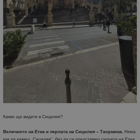
Какво ще видите в Сицилия?
Величието на Етна и
перлата на Сицилия – Таормина.
Няма
как да кажеш „Сицилия“, без да си представиш силуета на Етна