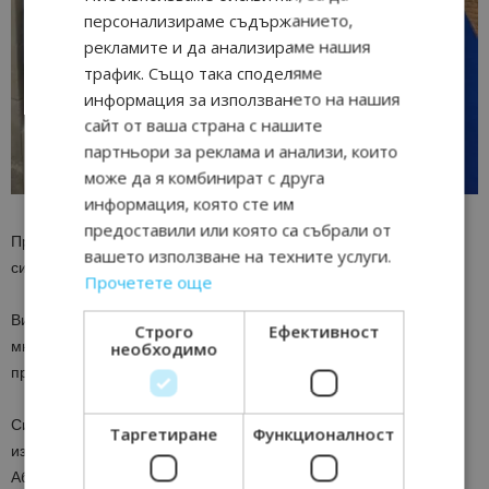
персонализираме съдържанието,
рекламите и да анализираме нашия
трафик. Също така споделяме
информация за използването на нашия
сайт от ваша страна с нашите
партньори за реклама и анализи, които
може да я комбинират с друга
информация, която сте им
предоставили или която са събрали от
Прясна морска храна: Приготвена с местен зехтин, каперси и
вашето използване на техните услуги.
сицилиански лимони.
Прочетете още
Вино: Качествено бяло или червено вино можете да пиете на
Строго
Ефективност
много места в Италия, но само в Сицилия може да опитате
необходимо
прочутите вина от Етна.
Сицилия не е място, за което просто се чете – тя трябва да се
Таргетиране
Функционалност
изживее, усети и вкуси. Разгледайте актуалните оферти на
Абакс и резервирайте вашето бягство към слънцето още днес!