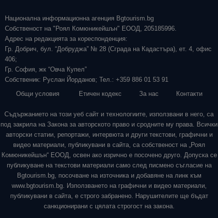
Национална информационна агенция Bgtourism.bg
Собственост на "Роял Комюникейшън" ЕООД, 205185996.
Адрес на редакцията за кореспонденция:
Гр. Добрич, бул. “Добруджа” № 28 (Сграда на Кадастъра), ет. 4, офис
406;
Гр. София, жк “Овча Купел”
Собственик: Руслан Йорданов; Тел.: +359 886 01 53 91
Общи условия
Етичен кодекс
За нас
Контакти
Съдържанието на този уеб сайт и технологиите, използвани в него, са
под закрила на Закона за авторското право и сродните му права. Всички
авторски статии, репортажи, интервюта и други текстови, графични и
видео материали, публикувани в сайта, са собственост на „Роял
Комюникейшън“ ЕООД, освен ако изрично е посочено друго. Допуска се
публикуване на текстови материали само след писмено съгласие на
Bgtourism.bg, посочване на източника и добавяне на линк към
www.bgtourism.bg. Използването на графични и видео материали,
публикувани в сайта, е строго забранено. Нарушителите ще бъдат
санкционирани с цялата строгост на закона.