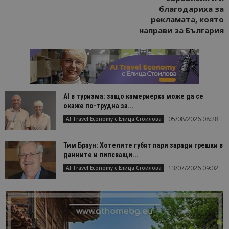
проследяв
благодариха за
на
посетител
рекламата, която
на навигац
направи за България
взаимодей
с уебсайта
статистиче
цели.
is_unique
1 година
Тази бискв
StatCounter
1 месец
е зададена
Ltd
StatCounter
.statcounter.com
да опреде
дали сте за
AI в туризма: защо камериерка може да се
първи път
окаже по-трудна за...
завръщащ 
посетител.
05/08/2026 08:28
AI Travel Economy с Елица Стоилова
_ga_B09EBBY8PY
.bgtourism.bg
1 година
Тази бискв
1 месец
се използв
Тим Браун: Хотелите губят пари заради грешки в
Google Anal
за запазва
данните и липсващи...
състояние
сесията.
13/07/2026 09:02
AI Travel Economy с Елица Стоилова
_ga_WXPDN4HSCV
.bgtourism.bg
1 година
Тази бискв
1 месец
се използв
Google Anal
за запазва
състояние
сесията.