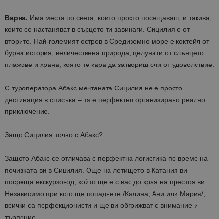
Варна.
Има места по света, които просто посещаваш, и такива,
които се настаняват в сърцето ти завинаги. Сицилия е от
вторите. Най-големият остров в Средиземно море е коктейл от
бурна история, величествена природа, целунати от слънцето
плажове и храна, която те кара да затвориш очи от удоволствие.
С туроператора Абакс мечтаната Сицилия не е просто
дестинация в списъка – тя е перфектно организирано реално
приключение.
Защо Сицилия точно с Абакс?
Защото Абакс се отличава с перфектна логистика по време на
почивката ви в Сицилия. Още на летището в Катания ви
посреща екскурзовод, който ще е с вас до края на престоя ви.
Независимо при кого ще попаднете /Калина, Ани или Мария/,
всички са перфекционисти и ще ви обгрижват с внимание и
търпение.