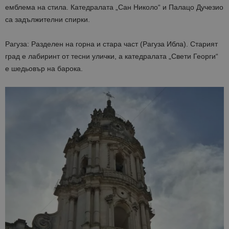
емблема на стила. Катедралата „Сан Николо“ и Палацо Дучезио
са задължителни спирки.
Рагуза: Разделен на горна и стара част (Рагуза Ибла). Старият
град е лабиринт от тесни улички, а катедралата „Свети Георги“
е шедьовър на барока.