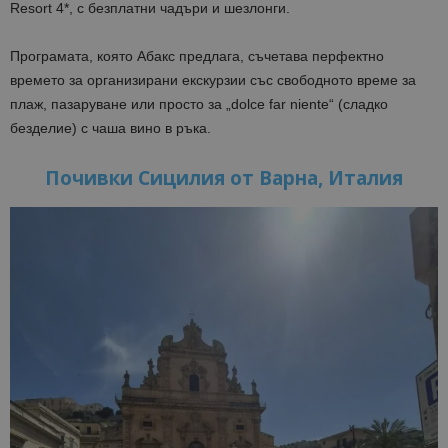
Resort 4*, с безплатни чадъри и шезлонги.
Програмата, която Абакс предлага, съчетава перфектно
времето за организирани екскурзии със свободното време за
плаж, пазаруване или просто за „dolce far niente“ (сладко
безделие) с чаша вино в ръка.
Почивки Сицилия от Варна, Италия