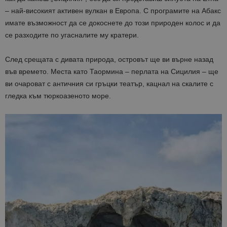
– най-високият активен вулкан в Европа. С програмите на Абакс
имате възможност да се докоснете до този природен колос и да
се разходите по угасналите му кратери.
След срещата с дивата природа, островът ще ви върне назад
във времето. Места като Таормина – перлата на Сицилия – ще
ви очароват с античния си гръцки театър, кацнал на скалите с
гледка към тюркоазеното море.