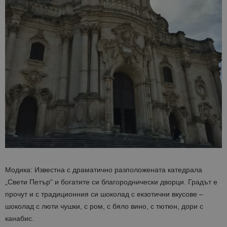
Модика: Известна с драматично разположената катедрала
„Свети Петър“ и богатите си благороднически дворци. Градът е
прочут и с традиционния си шоколад с екзотични вкусове –
шоколад с люти чушки, с ром, с бяло вино, с тютюн, дори с
канабис.