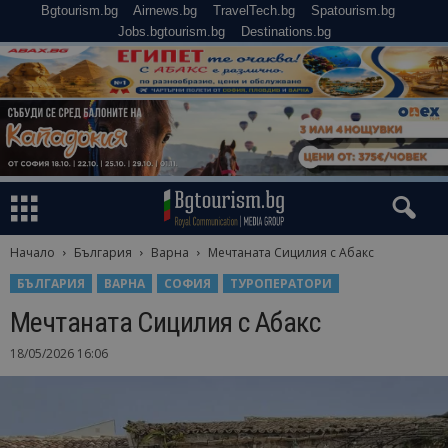
Bgtourism.bg
Airnews.bg
TravelTech.bg
Spatourism.bg
Jobs.bgtourism.bg
Destinations.bg
Начало
България
Варна
Мечтаната Сицилия с Абакс
БЪЛГАРИЯ
ВАРНА
СОФИЯ
ТУРОПЕРАТОРИ
Мечтаната Сицилия с Абакс
18/05/2026 16:06