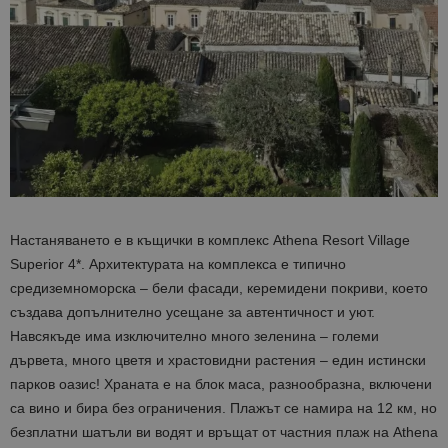
Настаняването е в къщички в комплекс Athena Resort Village
Superior 4*. Архитектурата на комплекса е типично
средиземноморска – бели фасади, керемидени покриви, което
създава допълнително усещане за автентичност и уют.
Навсякъде има изключително много зеленина – големи
дървета, много цветя и храстовидни растения – един истински
парков оазис! Храната е на блок маса, разнообразна, включени
са вино и бира без ограничения. Плажът се намира на 12 км, но
безплатни шатъли ви водят и връщат от частния плаж на Athena