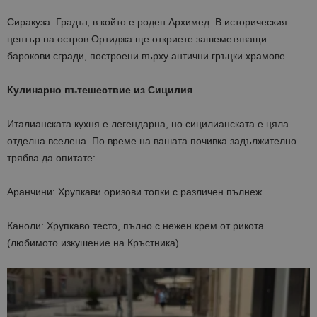
Сиракуза: Градът, в който е роден Архимед. В историческия
център на остров Ортиджа ще откриете зашеметяващи
барокови сгради, построени върху антични гръцки храмове.
Кулинарно пътешествие
из Сицилия
Италианската кухня е легендарна, но сицилианската е цяла
отделна вселена. По време на вашата почивка задължително
трябва да опитате:
Аранчини: Хрупкави оризови топки с различен пълнеж.
Каноли: Хрупкаво тесто, пълно с нежен крем от рикота
(любимото изкушение на Кръстника).