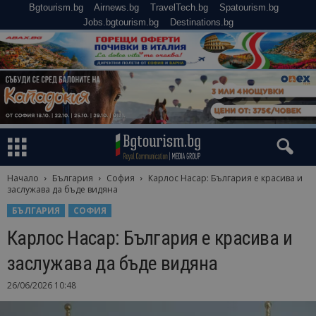
Bgtourism.bg
Airnews.bg
TravelTech.bg
Spatourism.bg
Jobs.bgtourism.bg
Destinations.bg
Начало
България
София
Карлос Насар: България е красива и
заслужава да бъде видяна
БЪЛГАРИЯ
СОФИЯ
Карлос Насар: България е красива и
заслужава да бъде видяна
26/06/2026 10:48