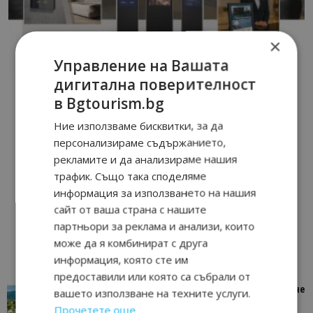
×
Управление на Вашата
дигитална поверителност
в Bgtourism.bg
Ние използваме бисквитки, за да
персонализираме съдържанието,
рекламите и да анализираме нашия
трафик. Също така споделяме
информация за използването на нашия
сайт от ваша страна с нашите
партньори за реклама и анализи, които
може да я комбинират с друга
информация, която сте им
предоставили или която са събрали от
“Пощенска картичка от…”: Петрич – Изживяване
вашето използване на техните услуги.
отвъд очакваното
Прочетете още