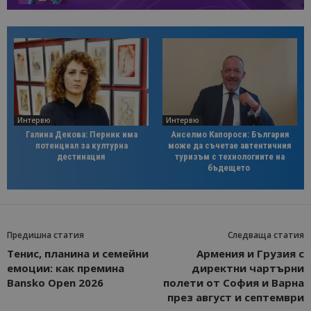
Интервю
Интервю
Галина Декова: Перник има
Анселмо Капороси: България
потенциал за културна
може да съчетае автентичния
дестинация
туризъм с технологиите на
бъдещето
Предишна статия
Следваща статия
Тенис, планина и семейни
Армения и Грузия с
емоции: как премина
директни чартърни
Bansko Open 2026
полети от София и Варна
през август и септември