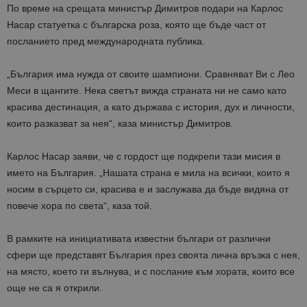
По време на срещата министър Димитров подари на Карлос
Насар статуетка с българска роза, която ще бъде част от
посланието пред международната публика.
„България има нужда от своите шампиони. Сравняват Ви с Лео
Меси в щангите. Нека светът вижда страната ни не само като
красива дестинация, а като държава с история, дух и личности,
които разказват за нея“, каза министър Димитров.
Карлос Насар заяви, че с гордост ще подкрепи тази мисия в
името на България. „Нашата страна е мила на всички, които я
носим в сърцето си, красива е и заслужава да бъде видяна от
повече хора по света“, каза той.
В рамките на инициативата известни българи от различни
сфери ще представят България през своята лична връзка с нея,
на място, което ги вълнува, и с послание към хората, които все
още не са я открили.