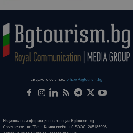
свържете се с нас:
office@bgtourism.bg
Национална информационна агенция Bgtourism.bg
Собственост на "Роял Комюникейшън" ЕООД, 205185996.