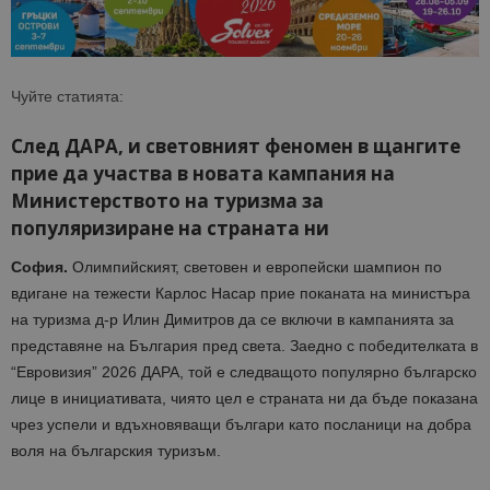
Чуйте статията:
След ДАРА, и световният феномен в щангите
прие да участва в новата кампания на
Министерството на туризма за
популяризиране на страната ни
София.
Олимпийският, световен и европейски шампион по
вдигане на тежести Карлос Насар прие поканата на министъра
на туризма д-р Илин Димитров да се включи в кампанията за
представяне на България пред света. Заедно с победителката в
“Евровизия” 2026 ДАРА, той е следващото популярно българско
лице в инициативата, чиято цел е страната ни да бъде показана
чрез успели и вдъхновяващи българи като посланици на добра
воля на българския туризъм.