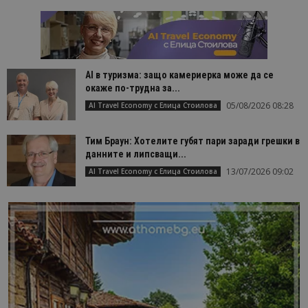
AI в туризма: защо камериерка може да се
окаже по-трудна за...
05/08/2026 08:28
AI Travel Economy с Елица Стоилова
Тим Браун: Хотелите губят пари заради грешки в
данните и липсващи...
13/07/2026 09:02
AI Travel Economy с Елица Стоилова