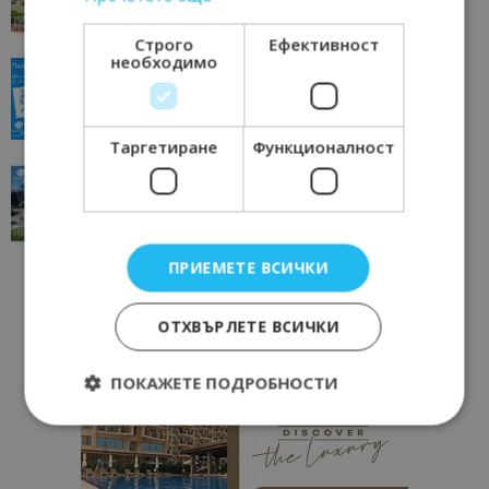
11/07/2026 11:22
Петрич
Строго
Ефективност
необходимо
“Пощенска картичка от…”: Пловдив, градът на
всички времена
23/06/2026 10:00
Пловдив
Таргетиране
Функционалност
“Пощенска картичка от…”: Перник – град на
традициите, културата и вдъхновяващите...
17/06/2026 09:01
Перник
ПРИЕМЕТЕ ВСИЧКИ
ОТХВЪРЛЕТЕ ВСИЧКИ
ПОКАЖЕТЕ ПОДРОБНОСТИ
Строго необходимо
Ефективност