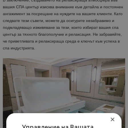
вашия СПА център изисква внимание към детайла и постоянен
ангажимент за посрещане на нуждите на вашите клиенти. Като
следвате тези съвети, можете да осигурите незабравимо и
подмладяващо изживяване за тези, които избират вашия спа
център за тяхното благополучие и релаксация. Не забравяйте,
че приветливата и релаксираща среда е ключът към успеха в
спа индустрията.
×
Управление на Вашата