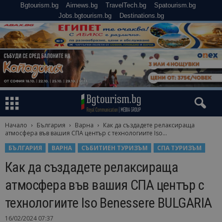
Bgtourism.bg
Airnews.bg
TravelTech.bg
Spatourism.bg
Jobs.bgtourism.bg
Destinations.bg
Начало
България
Варна
Как да създадете релаксираща
атмосфера във вашия СПА център с технологиите Iso...
БЪЛГАРИЯ
ВАРНА
СЪБИТИЕН ТУРИЗЪМ
СПА ТУРИЗЪМ
Как да създадете релаксираща
атмосфера във вашия СПА център с
технологиите Iso Benessere BULGARIA
16/02/2024 07:37