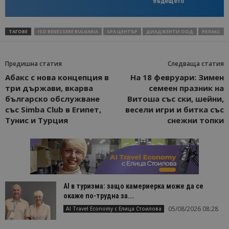
бъдещето
правилно без строго необходими бисквитки.
Доставчик
/
Валиден
Име
Оп
Домейн
до
ТАГОВЕ
ISO BENESSERE BULGARIA
SPA ЦЕНТЪР
ДИАДЖЕНТИ ООД
РЕЛАКС
cookie_notice_accepted
lisandraramos.com
7 дни
Таз
bgtourism.bg
бис
изп
Предишна статия
Следваща статия
да 
съг
Абакс с нова концепция в
На 18 февруари: Зимен
на
три държави, вкарва
семеен празник на
пот
за
българско обслужване
Витоша със ски, шейни,
изп
със Simba Club в Египет,
весели игри и битка със
на 
на 
Тунис и Турция
снежни топки
Доставчик
/
Валиден
Име
Описание
Доставчик
Домейн
/
Валиден
до
Име
Описание
AI в туризма: защо камериерка може да се
Домейн
до
sc_is_visitor_unique
окаже по-трудна за...
1 година
Използва се
StatCounter
Декларацията за
1 месец
за
is_visitor_unique
Ltd
1 година
Тази бискв
StatCounter
поверителност на Google
05/08/2026 08:28
AI Travel Economy с Елица Стоилова
съхраняван
.bgtourism.bg
1 месец
се използва
.statcounter.com
на броя
да се опре
посещения.
дали посет