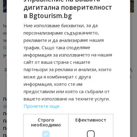
дигитална поверителност
в Bgtourism.bg
Ние използваме бисквитки, за да
Iso Benessere BULGARIA е надежден партньор за уелнес
персонализираме съдържанието,
операторите, предлагайки им целия си опит, авангардни
рекламите и да анализираме нашия
технологии и отличителни концепции. Благодарение на
Iso
трафик. Също така споделяме
Benessere BULGARIA
можете да предложите на клиентите си
информация за използването на нашия
уникално и запомнящо се спа изживяване.
сайт от ваша страна с нашите
партньори за реклама и анализи, които
ЗА АКТУАЛНИ НОВИНИ И ПРОМОЦИИ НА АВИОКОМПАНИИ,
може да я комбинират с друга
ТУРОПЕРАТОРИ И ХОТЕЛИЕРИ - ПРИСЪЕДИНЕТЕ СЕ КЪМ
информация, която сте им
ВАЙБЪР КАНАЛА НА BGTOURISM.BG -
ВКЛЮЧИ СЕ ТУК
!
предоставили или която са събрали от
вашето използване на техните услуги.
Последвайте ни за още актуални новини
в
Google News
Прочетете още
Showcase
Последвайте
Bgtourism.bg във
VIBER
Строго
Ефективност
Последвайте
Bgtourism.bg в
INSTAGRAM
необходимо
Последвайте
Bgtourism.bg във
FACEBOOK
Последвайте
Bgtourism.bg в
YOUTUBE