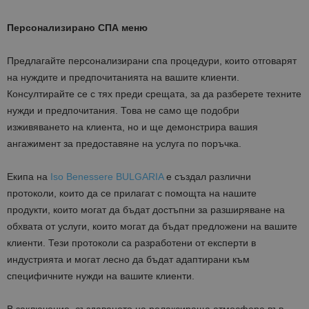
Персонализирано СПА меню
Предлагайте персонализирани спа процедури, които отговарят
на нуждите и предпочитанията на вашите клиенти.
Консултирайте се с тях преди срещата, за да разберете техните
нужди и предпочитания. Това не само ще подобри
изживяването на клиента, но и ще демонстрира вашия
ангажимент за предоставяне на услуга по поръчка.
Екипа на
Iso Benessere BULGARIA
е създал различни
протоколи, които да се прилагат с помощта на нашите
продукти, които могат да бъдат достъпни за разширяване на
обхвата от услуги, които могат да бъдат предложени на вашите
клиенти. Тези протоколи са разработени от експерти в
индустрията и могат лесно да бъдат адаптирани към
специфичните нужди на вашите клиенти.
В заключение, създаването на релаксираща атмосфера във