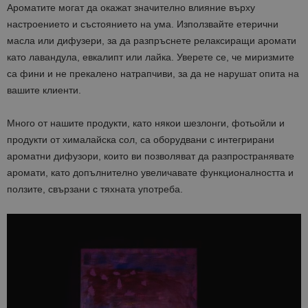
Ароматите могат да окажат значително влияние върху
настроението и състоянието на ума. Използвайте етерични
масла или дифузери, за да разпръснете релаксиращи аромати
като лавандула, евкалипт или лайка. Уверете се, че миризмите
са фини и не прекалено натрапчиви, за да не нарушат опита на
вашите клиенти.
Много от нашите продукти, като някои шезлонги, фотьойли и
продукти от хималайска сол, са оборудвани с интегрирани
ароматни дифузори, които ви позволяват да разпространявате
аромати, като допълнително увеличавате функционалността и
ползите, свързани с тяхната употреба.