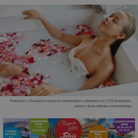
Румънски и български туристи релаксират в Кранево със СПА процедура,
която е била любима на Клеопатра