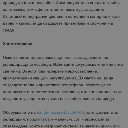
природата или в тих район. Архитектурата на сградата трябва
да отразява атмосферата, която искате да създадете.
Използвайте неутрални цветове и естествени материали като
дърво и камък, за да създадете приветлива и хармонична
среда.
Хромотерапия
Осветлението играе решаваща роля за създаването на
релаксираща атмосфера. Избягвайте флуоресцентни или ярки
светлини. Вместо това изберете меко осветление,
ароматизирани свещи и регулируеми LED светлини, за да
създадете топла и приветлива атмосфера. Можете да се
възползвате и от естествената светлина, ако е възможно, за да
създадете усещане за връзка със заобикалящата природа.
Оборудването на
Iso Benessere BULGARIA
, като шезлонги за
релаксация, продукти от хималайска сол и аксесоари за
обзавеждане, които интегрират системи за цветови цикли или