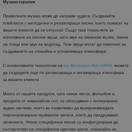
Музикотерапия
Правилната музика може да направи чудеса. Създавайте
плейлисти с мелодични и релаксиращи песни, които помагат на
вашите клиенти да се отпуснат. Също така помислете за
използване на околни звуци, като звук на океански вълни, пеене
на птици или звук на водопад. Тези звуци могат да помогнат за
създаването на спокойна и успокояваща атмосфера.
С иновативните технологии на
Iso Benessere BULGARIA
можете
да създадете още по-релаксираща и ангажираща атмосфера
за вашите клиенти.
Много от нашите продукти, като някои легла, фотьойли и
продукти от хималайска сол, са оборудвани с интегрирани
аудио системи, които ви позволяват да възпроизвеждате
персонализирани музикални записи, които да придружават
лечението. Някои специфични песни са конфигурирани да
съответстват на специфични цветови цикли, помагайки за