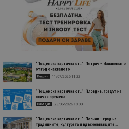
произволн
генериран
номер кат
идентифик
на клиента
се включва
всяка заявк
страница в
даден сайт
използва з
изчисляван
данни за
посетители
сесии и
кампании 
“Пощенска картичка от…”: Петрич – Изживяване
отчетите з
анализ на
отвъд очакваното
сайтовете.
11/07/2026 11:22
Петрич
“Пощенска картичка от…”: Пловдив, градът на
всички времена
23/06/2026 10:00
Пловдив
“Пощенска картичка от…”: Перник – град на
традициите, културата и вдъхновяващите...