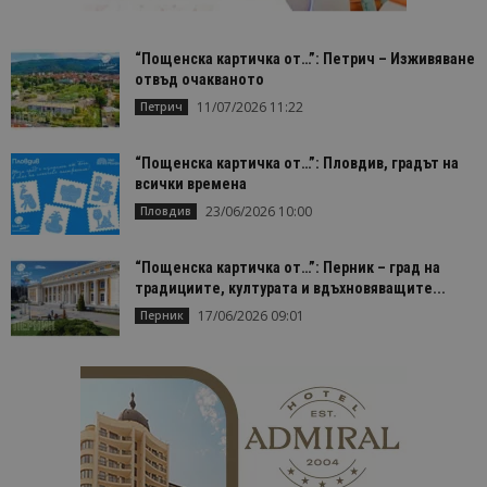
Строго необходимо
Ефективност
“Пощенска картичка от…”: Петрич – Изживяване
Таргетиране
Функционалност
отвъд очакваното
Строго необходимите бисквитки позволяват
11/07/2026 11:22
Петрич
основната функционалност на уебсайта, като
потребителско влизане и управление на
акаунта. Уебсайтът не може да се използва
“Пощенска картичка от…”: Пловдив, градът на
правилно без строго необходими бисквитки.
всички времена
Доставчик
/
Валиден
Име
Оп
23/06/2026 10:00
Пловдив
Домейн
до
cookie_notice_accepted
lisandraramos.com
7 дни
Таз
bgtourism.bg
бис
“Пощенска картичка от…”: Перник – град на
изп
традициите, културата и вдъхновяващите...
да 
съг
17/06/2026 09:01
Перник
на
пот
за
изп
на 
на 