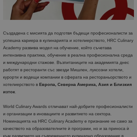
Създадена с мисията да подготвя бъдещи професионалисти за
успешна кариера в кулинарията и хотелиерството, HRC Culinary
Academy развива модел на обучение, който съчетава
интензивна практика, обучение в реална професионална среда
и международни стажове. Възпитаниците на академията днес
работят в ресторанти със звезди Мишлен, луксозни хотели,
курорти и водещи компании в сферата на рестораньорството и
хотелиерството в
Европа, Северна Америка, Азия и Близкия
изток
.
World Culinary Awards отличават най-добрите професионалисти
и организации в иновациите и развитието на сектора.
Номинацията на HRC Culinary Academy е признание не само за
качеството на образователните ѝ програми, но и за приноса ѝ
към развитието на съвременното кулинарно образование в