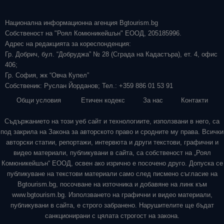
Национална информационна агенция Bgtourism.bg
Собственост на "Роял Комюникейшън" ЕООД, 205185996.
Адрес на редакцията за кореспонденция:
Гр. Добрич, бул. “Добруджа” № 28 (Сграда на Кадастъра), ет. 4, офис
406;
Гр. София, жк “Овча Купел”
Собственик: Руслан Йорданов; Тел.: +359 886 01 53 91
Общи условия
Етичен кодекс
За нас
Контакти
Съдържанието на този уеб сайт и технологиите, използвани в него, са
под закрила на Закона за авторското право и сродните му права. Всички
авторски статии, репортажи, интервюта и други текстови, графични и
видео материали, публикувани в сайта, са собственост на „Роял
Комюникейшън“ ЕООД, освен ако изрично е посочено друго. Допуска се
публикуване на текстови материали само след писмено съгласие на
Bgtourism.bg, посочване на източника и добавяне на линк към
www.bgtourism.bg. Използването на графични и видео материали,
публикувани в сайта, е строго забранено. Нарушителите ще бъдат
санкционирани с цялата строгост на закона.