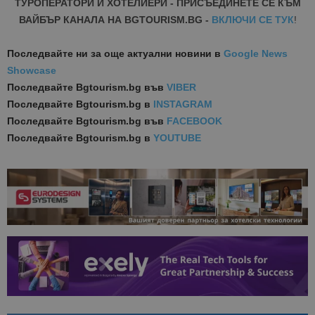
ТУРОПЕРАТОРИ И ХОТЕЛИЕРИ - ПРИСЪЕДИНЕТЕ СЕ КЪМ
ВАЙБЪР КАНАЛА НА BGTOURISM.BG -
ВКЛЮЧИ СЕ ТУК
!
Последвайте ни за още актуални новини
в
Google News
Showcase
Последвайте
Bgtourism.bg във
VIBER
Последвайте
Bgtourism.bg в
INSTAGRAM
Последвайте
Bgtourism.bg във
FACEBOOK
Последвайте
Bgtourism.bg в
YOUTUBE