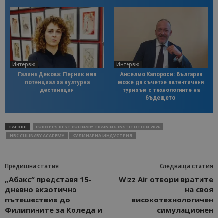
Интервю
Интервю
Галина Декова: Перник има
Анселмо Капороси: България
потенциал за културна
може да съчетае автентичния
дестинация
туризъм с технологиите на
бъдещето
ТАГОВЕ
EUROPE’S BEST CULINARY TRAINING INSTITUTION 2026
HRC CULINARY ACADEMY
КУЛИНАРНА ИНДУСТРИЯ
Предишна статия
Следваща статия
„Абакс“ представя 15-
Wizz Air отвори вратите
дневно екзотично
на своя
пътешествие до
високотехнологичен
Филипините за Коледа и
симулационен