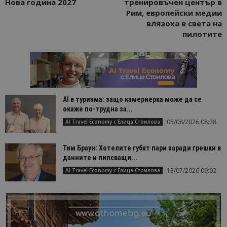
Нова година 2027
тренировъчен център в
Рим, европейски медии
влязоха в света на
пилотите
AI в туризма: защо камериерка може да се
окаже по-трудна за...
05/08/2026 08:28
AI Travel Economy с Елица Стоилова
Тим Браун: Хотелите губят пари заради грешки в
данните и липсващи...
13/07/2026 09:02
AI Travel Economy с Елица Стоилова