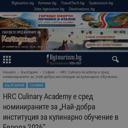
Bgtourism.bg
Airnews.bg
TravelTech.bg
Spatourism.bg
Jobs.bgtourism.bg
Destinations.bg
Начало
България
София
HRC Culinary Academy е сред
номинираните за „Най-добра институция за кулинарно обучение...
БЪЛГАРИЯ
СОФИЯ
HRC Culinary Academy е сред
номинираните за „Най-добра
институция за кулинарно обучение в
Европа 2026“