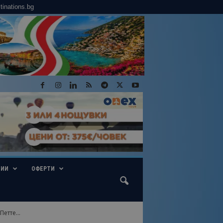
tinations.bg
ГИИ
ОФЕРТИ
етте...