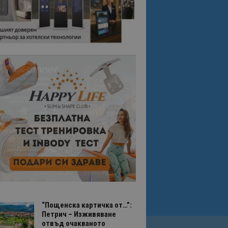
“Пощенска картичка от…”:
Петрич – Изживяване
отвъд очакваното