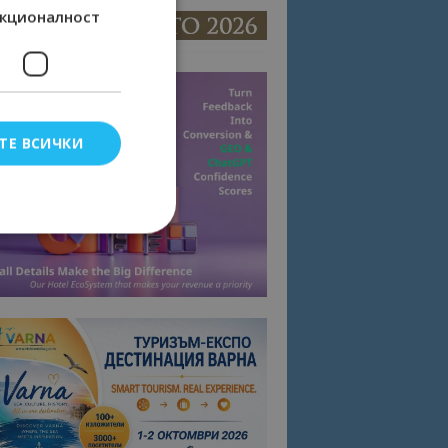
кционалност
ТЕ ВСИЧКИ
елско влизане и
тки.
омните съгласието
квитки на сайта.