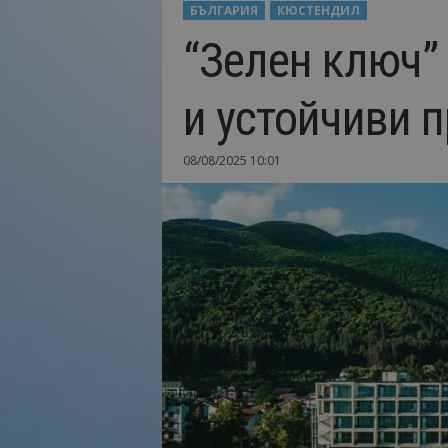
БЪЛГАРИЯ
КЮСТЕНДИЛ
Н
“Зелен ключ”
а
й
-
и устойчиви п
в
а
ж
08/08/2025 10:01
н
о
т
о
о
т
т
у
р
и
з
м
а
!