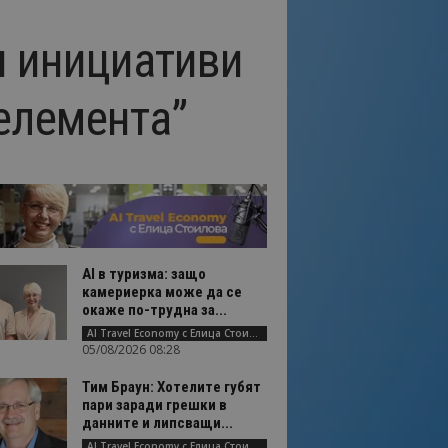
и инициативи
 елемента”
AI в туризма: защо
камериерка може да се
окаже по-трудна за...
AI Travel Economy с Елица Стоилова
05/08/2026 08:28
Тим Браун: Хотелите губят
пари заради грешки в
данните и липсващи...
AI Travel Economy с Елица Стоилова