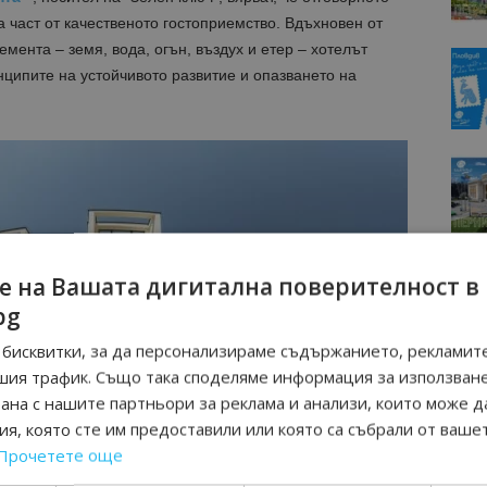
част от качественото гостоприемство. Вдъхновен от
мента – земя, вода, огън, въздух и етер – хотелът
ципите на устойчивото развитие и опазването на
е на Вашата дигитална поверителност в
bg
бисквитки, за да персонализираме съдържанието, рекламите
шия трафик. Също така споделяме информация за използван
рана с нашите партньори за реклама и анализи, които може д
я, която сте им предоставили или която са събрали от ваше
Прочетете още