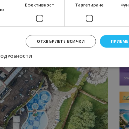
Ефективност
Таргетиране
Фун
мо
 хотела са:
и, LED осветление и автоматизирани сензори за
ОТХВЪРЛЕТЕ ВСИЧКИ
ПРИЕМЕ
агат за намаляване на въглеродния отпечатък. Част от
зобновяеми източници.
ПОДРОБНОСТИ
Строго необходимо
Ефективност
Таргетиране
Функционалност
е бисквитки позволяват основната функционалност на уебсайта, като потребит
нта. Уебсайтът не може да се използва правилно без строго необходими бискви
Доставчик
/
Валиден
Описание
Домейн
до
epted
lisandraramos.com
7 дни
Тази бисквитка се използва, за да зап
bgtourism.bg
на потребителя за използването на бис