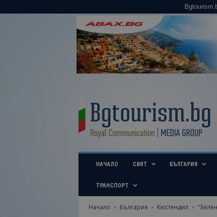
Bgtourism.
B
g
t
o
u
r
i
НАЧАЛО
СВЯТ
БЪЛГАРИЯ
s
m
.
ТРАНСПОРТ
b
g
Начало
България
Кюстендил
“Зелен
–