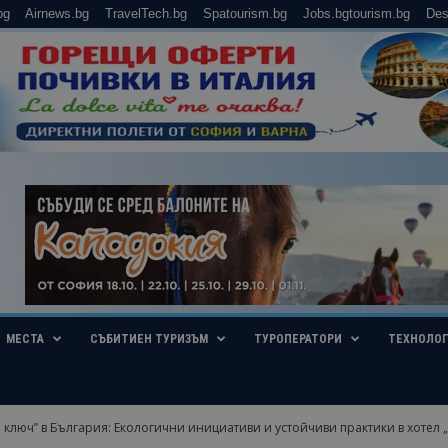
bg
Airnews.bg
TravelTech.bg
Spatourism.bg
Jobs.bgtourism.bg
Des
МЕСТА
СЪБИТИЕН ТУРИЗЪМ
ТУРОПЕРАТОРИ
ТЕХНОЛО
 ключ” в България: Екологични инициативи и устойчиви практики в хотел „П