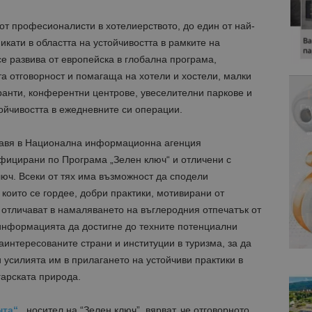
т професионалисти в хотелиерството, до един от най-
кати в областта на устойчивостта в рамките на
се развива от европейска в глобална програма,
а отговорност и помагаща на хотели и хостели, малки
ранти, конферентни центрове, увеселителни паркове и
ойчивостта в ежедневните си операции.
тавя в Национална информационна агенция
ифицирани по Програма „Зелен ключ“ и отличени с
юч. Всеки от тях има възможност да сподели
 които се гордее, добри практики, мотивирани от
 отличават в намаляването на въглеродния отпечатък от
 информацията да достигне до техните потенциални
заинтересованите страни и институции в туризма, за да
 усилията им в прилагането на устойчиви практики в
гарската природа.
нта“
, носител на “Зелен ключ”, вярват, че отговорното