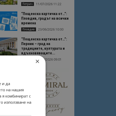
11/07/2026 11:22
Петрич
“Пощенска картичка от…”:
Пловдив, градът на всички
времена
23/06/2026 10:00
Пловдив
“Пощенска картичка от…”:
Перник – град на
традициите, културата и
вдъхновяващите...
×
17/06/2026 09:01
Перник
 и да
ето на нашия
а я комбинират с
то използване на