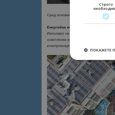
Строго
необходи
Сред основните екологични практики на
Енергийна ефективност
Използват се енергоспестяващи систем
осветление и климатизация, които спом
електроенергията се осигурява чрез въ
ПОКАЖЕТЕ 
Строго необходимит
управление на акау
Име
cookie_notice_acc