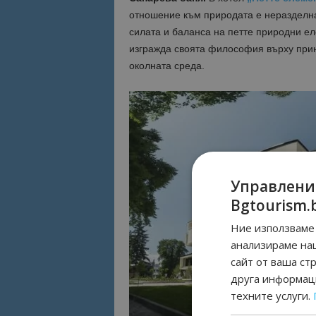
отношение към природата е неразделна 
силата и баланса на петте природни еле
изгражда своята философия върху прин
околната среда.
Управлени
Bgtourism.
Ние използваме 
анализираме на
сайт от ваша ст
друга информаци
техните услуги.