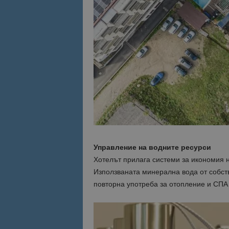
Име
Име
sc_is_visitor_uniq
is_visitor_unique
is_unique
_ga_B09EBBY8PY
_ga_WXPDN4HSCV
Управление на водните ресурси
_ga_FK650GXHRZ
Хотелът прилага системи за икономия н
Използваната минерална вода от собст
_ga
повторна употреба за отопление и СПА