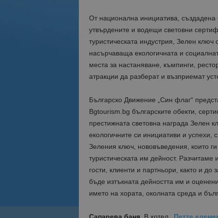
От национална инициатива, създадена о
утвърдените и водещи световни сертифи
туристическата индустрия, Зелен ключ 
насърчаваща екологичната и социалнат
места за настаняване, къмпинги, ресто
атракции да разберат и възприемат уст
Българско Движение „Син флаг“ предс
Bgtourism.bg българските обекти, серт
престижната световна награда Зелен кл
екологичните си инициативи и успехи, с
Зеления ключ, нововъведения, които ги
туристическата им дейност. Разчитаме
гости, клиенти и партньори, както и до 
бъде изтъкната дейността им и оценени
името на хората, околната среда и бъл
Сапарева баня.
В хотел
„Петте елеме