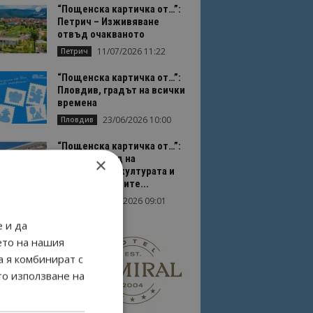
“Пощенска картичка от…”:
Петрич – Изживяване
отвъд очакваното
11/07/2026 11:22
Петрич
“Пощенска картичка от…”:
Пловдив, градът на всички
времена
23/06/2026 10:00
Пловдив
“Пощенска картичка от…”:
Перник – град на
×
традициите, културата и
вдъхновяващите...
17/06/2026 09:01
Перник
 и да
ето на нашия
а я комбинират с
то използване на