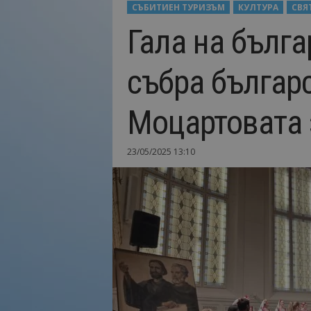
СЪБИТИЕН ТУРИЗЪМ
КУЛТУРА
СВЯ
Н
Гала на бълга
а
й
-
събра българс
в
а
ж
Моцартовата з
н
о
т
23/05/2025 13:10
о
о
т
т
у
р
и
з
м
а
!