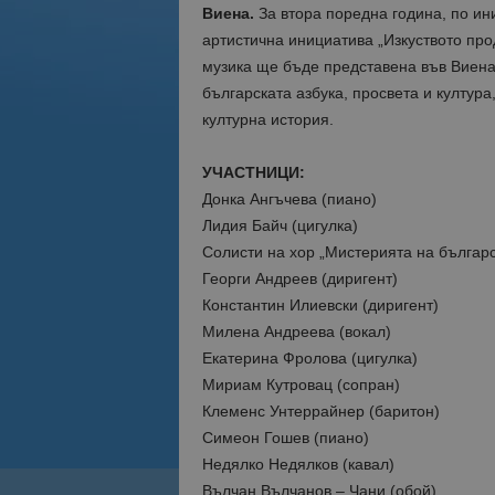
Виена.
За втора поредна година, по ин
артистична инициатива „Изкуството продъ
музика ще бъде представена във Виена.
българската азбука, просвета и култура
културна история.
УЧАСТНИЦИ:
Донка Ангъчева (пиано)
Лидия Байч (цигулка)
Солисти на хор „Мистерията на българс
Георги Андреев (диригент)
Константин Илиевски (диригент)
Милена Андреева (вокал)
Екатерина Фролова (цигулка)
Мириам Кутровац (сопран)
Клеменс Унтеррайнер (баритон)
Симеон Гошев (пиано)
Недялко Недялков (кавал)
Вълчан Вълчанов – Чани (обой)