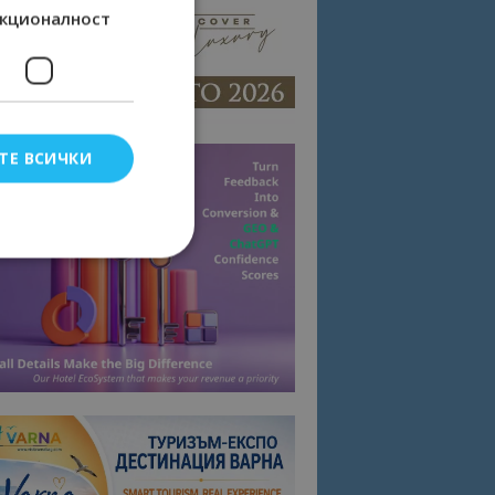
кционалност
ТЕ ВСИЧКИ
елско влизане и
тки.
омните съгласието
квитки на сайта.