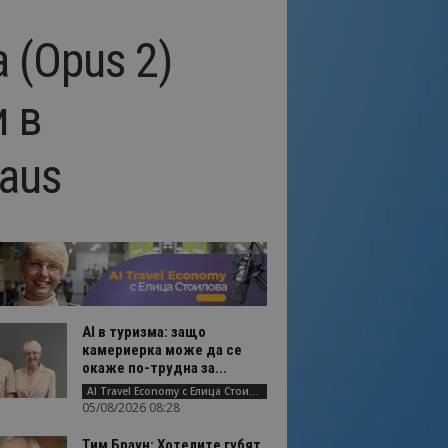
 (Opus 2)
и в
aus
AI в туризма: защо
камериерка може да се
окаже по-трудна за...
AI Travel Economy с Елица Стоилова
05/08/2026 08:28
Тим Браун: Хотелите губят