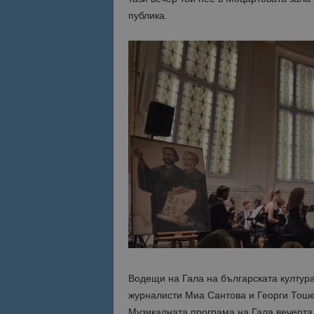
публика.
Водещи на Гала на българската култура
журналисти Миа Сантова и Георги Тошев
Музикалната програма на Гала вечерта