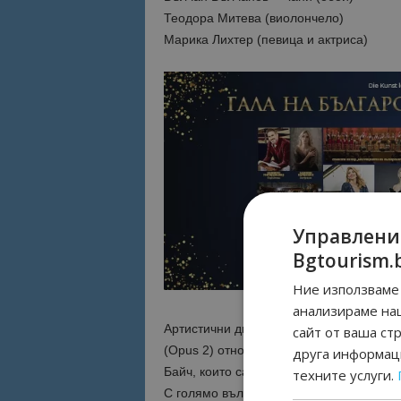
Теодора Митева (виолончело)
Марика Лихтер (певица и актриса)
Управлени
Bgtourism.
Ние използваме 
анализираме на
Артистични директори на второто издан
сайт от ваша ст
(Opus 2) отново са виртуозната пианис
друга информаци
Байч, които са и в основата на концерт
техните услуги.
С голямо вълнение се очаква представя