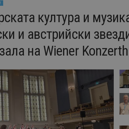
Т
рската култура и музика
ки и австрийски звезд
ала на Wiener Konzerth