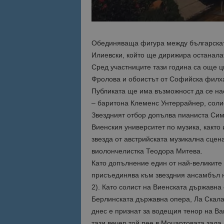
Име
Име
sc_is_visitor_uniq
Обединяваща фигура между българската
is_visitor_unique
Илиевски, който ще дирижира останалат
Сред участниците тази година са още 
Фролова и обоистът от Софийска филх
is_unique
Публиката ще има възможност да се на
– баритона Клеменс Унтеррайнер, солис
_ga_B09EBBY8PY
Звездният отбор допълва пианиста Симе
Виенския университет по музика, както
_ga_WXPDN4HSCV
звезда от австрийската музикална сцен
виолончелистка Теодора Митева.
_ga_FK650GXHRZ
Като допълнение един от най-великите
_ga
присъединява към звездния ансамбъл на
2). Като солист на Виенската държавна 
Берлинската държавна опера, Ла Скала
днес е признат за водещия тенор на Ваг
тази вечер той пее в Моцартовата зала