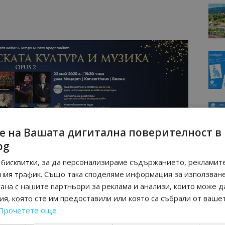
е на Вашата дигитална поверителност в
bg
бисквитки, за да персонализираме съдържанието, рекламите
шия трафик. Също така споделяме информация за използван
ие на „Гала на българската култура и музика“ във Виена
рана с нашите партньори за реклама и анализи, които може д
тка Донка Ангъчева и австрийската цигуларка Лидия
я, която сте им предоставили или която са събрали от ваше
ната програма.
Прочетете още
нето във Виена на солистки от световноизвестния хор