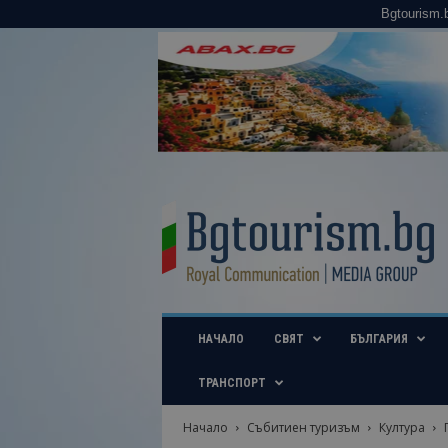
Bgtourism.
B
g
t
o
u
r
i
НАЧАЛО
СВЯТ
БЪЛГАРИЯ
s
m
.
ТРАНСПОРТ
b
g
Начало
Събитиен туризъм
Култура
–