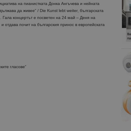
ициатива на пианистката Донка Ангъчева и нейната
лжава да живее“ / Die Kunst lebt weiter, българската
 Гала концертът е посветен на 24 май – Деня на
, и отдава почит на българския принос в европейската
ките гласове“