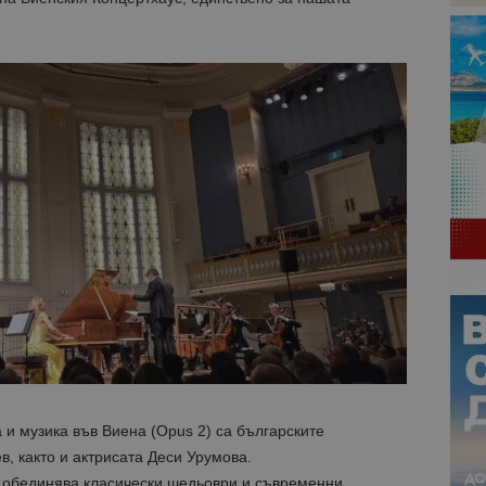
 и музика във Виена (Opus 2) са българските
, както и актрисата Деси Урумова.
 обединява класически шедьоври и съвременни