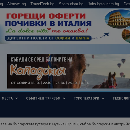
bg
Airnews.bg
TravelTech.bg
Spatourism.bg
Jobs.bgtourism.bg
Des
МЕСТА
СЪБИТИЕН ТУРИЗЪМ
ТУРОПЕРАТОРИ
ТЕХНОЛО
Гала на българската култура и музика (Opus 2) събра български и австрийск