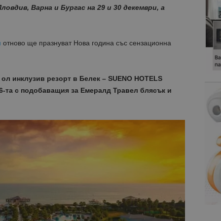
овдив, Варна и Бургас на 29 и 30 декември, а
л
отново ще празнуват Нова година със сензационна
а ол инклузив резорт в Белек – SUENO HOTELS
6-та с подобаващия за Емералд Травел блясък и