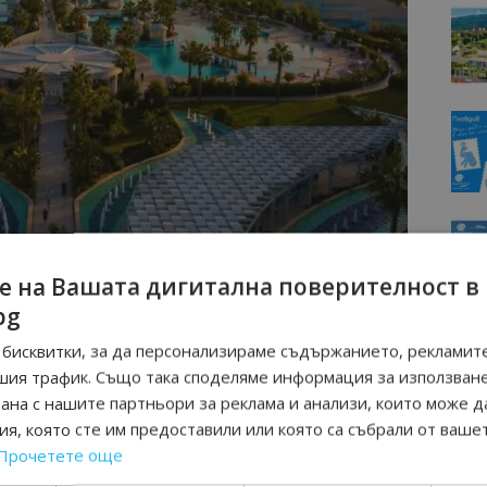
ахме там миналата година, стотиците споделени
е на Вашата дигитална поверителност в
те клиенти, отново избрахме този хотел, защото е
bg
ване и вълшебната празнична атмосфера. И напълно
бисквитки, за да персонализираме съдържанието, рекламите
и на нашия професионален опит в организацията на
шия трафик. Също така споделяме информация за използван
нска зимна приказка в сърцето на Турската Ривиера.“ –
рана с нашите партньори за реклама и анализи, които може д
мениджърът на компанията Тодорина Миланова.
я, която сте им предоставили или която са събрали от ваше
Прочетете още
 бъде по-вълнуваща от всякога! Подготвили сме