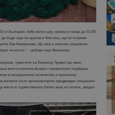
Доставчик
Доставчик
/
/
Домейн
Валиден
Валиден до
Описание
Описание
Домейн
до
ue
1 година 1 месец
Използва се за съхраняване на
StatCounter Ltd
.bgtourism.bg
1 година
Тази бисквитка се използва, за да се определи
StatCounter
1 месец
уникален за сайта чрез присвояване на уникал
.statcounter.com
помага за проследяване на посетителите на н
J от България, belly dance шоу, музика и танци до 02:00
взаимодействие с уебсайта за статистически ц
т да бъде още по-красив и блестящ, ще се погрижи
Декларацията за поверителност на Google
1 година
Тази бисквитка е зададена от StatCounter, за 
StatCounter
ията Ева Кикерезова. Ще има и няколко специални
1 месец
сте за първи път или завръщащ се посетител.
Ltd
.statcounter.com
зберат на място.“ – добави още Миланова.
.bgtourism.bg
1 година
Тази бисквитка се използва от Google Analytics
1 месец
състоянието на сесията.
ограма, туристите на Емералд Травел ще имат
.bgtourism.bg
1 година
Тази бисквитка се използва от Google Analytics
скана многостепенна вечеря с внимателно подбрани
1 месец
състоянието на сесията.
питки в неограничено количество и празнична
.bgtourism.bg
1 година
Тази бисквитка се използва от Google Analytics
за малките гости организаторите предвиждат специално
1 месец
състоянието на сесията.
о място в тържествената бална зала на хотела, заедно
1 година
Името на тази бисквитка е свързано с Google Un
Google LLC
1 месец
което е значителна актуализация на по-често 
.bgtourism.bg
услуга за анализ на Google. Тази бисквитка се 
разграничаване на уникални потребители чре
произволно генериран номер като идентифика
Той се включва във всяка заявка за страница в
използва за изчисляване на данни за посетите
кампании за отчетите за анализ на сайтовете.