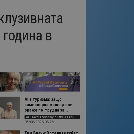
склузивната
 година в
AI в туризма: защо
камериерка може да се
окаже по-трудна за...
AI Travel Economy с Елица Стоилова
05/08/2026 08:28
Тим Браун: Хотелите губят