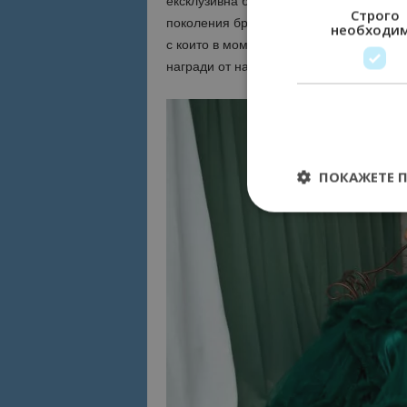
ексклузивна българска гала програма с
Строго
поколения братя Аргирови. Те ще изпълн
необходи
с които в момента са много популярни 
награди от най-престижните БГ музикал
ПОКАЖЕТЕ 
Строго необходимит
управление на акау
Име
cookie_notice_acc