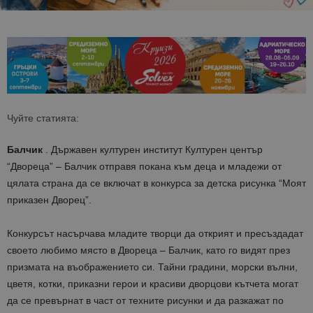
Чуйте статията:
Балчик
. Държавен културен институт Културен център
“Двореца” – Балчик отправя покана към деца и младежи от
цялата страна да се включат в конкурса за детска рисунка “Моят
приказен Дворец”.
Конкурсът насърчава младите творци да открият и пресъздадат
своето любимо място в Двореца – Балчик, като го видят през
призмата на въображението си. Тайни градини, морски вълни,
цветя, котки, приказни герои и красиви дворцови кътчета могат
да се превърнат в част от техните рисунки и да разкажат по