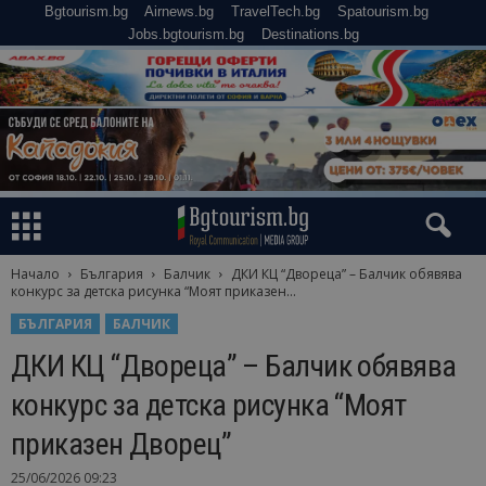
Bgtourism.bg
Airnews.bg
TravelTech.bg
Spatourism.bg
Jobs.bgtourism.bg
Destinations.bg
Начало
България
Балчик
ДКИ КЦ “Двореца” – Балчик обявява
конкурс за детска рисунка “Моят приказен...
БЪЛГАРИЯ
БАЛЧИК
ДКИ КЦ “Двореца” – Балчик обявява
конкурс за детска рисунка “Моят
приказен Дворец”
25/06/2026 09:23