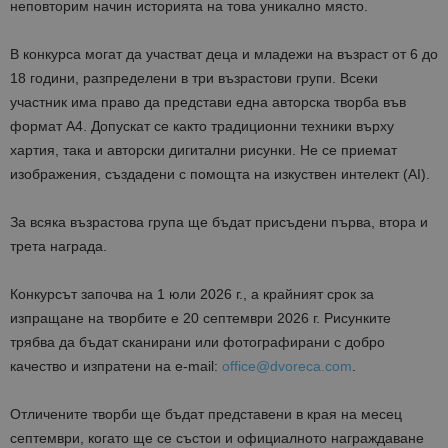
неповторим начин историята на това уникално място.
В конкурса могат да участват деца и младежи на възраст от 6 до
18 години, разпределени в три възрастови групи. Всеки
участник има право да представи една авторска творба във
формат А4. Допускат се както традиционни техники върху
хартия, така и авторски дигитални рисунки. Не се приемат
изображения, създадени с помощта на изкуствен интелект (AI).
За всяка възрастова група ще бъдат присъдени първа, втора и
трета награда.
Конкурсът започва на 1 юли 2026 г., а крайният срок за
изпращане на творбите е 20 септември 2026 г. Рисунките
трябва да бъдат сканирани или фотографирани с добро
качество и изпратени на e-mail:
office@dvoreca.com
.
Отличените творби ще бъдат представени в края на месец
септември, когато ще се състои и официалното награждаване