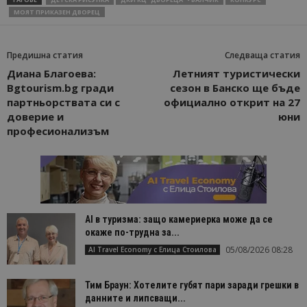
МОЯТ ПРИКАЗЕН ДВОРЕЦ
Предишна статия
Следваща статия
Диана Благоева:
Летният туристически
Bgtourism.bg гради
сезон в Банско ще бъде
партньорствата си с
официално открит на 27
доверие и
юни
професионализъм
AI в туризма: защо камериерка може да се
окаже по-трудна за...
05/08/2026 08:28
AI Travel Economy с Елица Стоилова
Тим Браун: Хотелите губят пари заради грешки в
данните и липсващи...