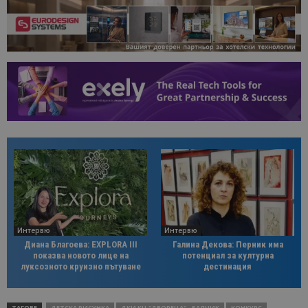
Интервю
Интервю
Диана Благоева: EXPLORA III
Галина Декова: Перник има
показва новото лице на
потенциал за културна
луксозното круизно пътуване
дестинация
ТАГОВЕ
ДЕТСКА РИСУНКА
ДКИ КЦ "ДВОРЕЦА" - БАЛЧИК
КОНКУРС