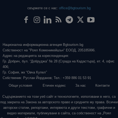
свържете се с нас:
office@bgtourism.bg
Национална информационна агенция Bgtourism.bg
Собственост на "Роял Комюникейшън" ЕООД, 205185996.
Адрес на редакцията за кореспонденция:
Гр. Добрич, бул. “Добруджа” № 28 (Сграда на Кадастъра), ет. 4, офис
406;
Гр. София, жк “Овча Купел”
Собственик: Руслан Йорданов; Тел.: +359 886 01 53 91
Общи условия
Етичен кодекс
За нас
Контакти
Съдържанието на този уеб сайт и технологиите, използвани в него, са
под закрила на Закона за авторското право и сродните му права. Всички
авторски статии, репортажи, интервюта и други текстови, графични и
видео материали, публикувани в сайта, са собственост на „Роял