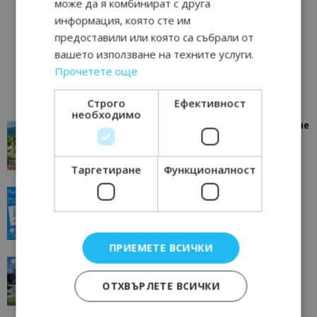
може да я комбинират с друга
информация, която сте им
предоставили или която са събрали от
вашето използване на техните услуги.
Прочетете още
Строго
Ефективност
необходимо
“Пощенска картичка от…”: Петрич – Изживяване
отвъд очакваното
11/07/2026 11:22
Петрич
Таргетиране
Функционалност
“Пощенска картичка от…”: Пловдив, градът на
всички времена
23/06/2026 10:00
Пловдив
ПРИЕМЕТЕ ВСИЧКИ
“Пощенска картичка от…”: Перник – град на
традициите, културата и вдъхновяващите...
ОТХВЪРЛЕТЕ ВСИЧКИ
17/06/2026 09:01
Перник