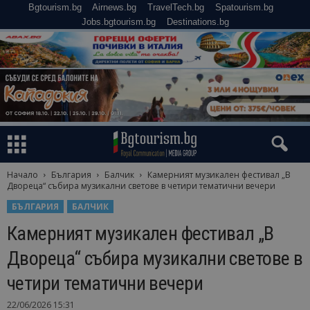
Bgtourism.bg
Airnews.bg
TravelTech.bg
Spatourism.bg
Jobs.bgtourism.bg
Destinations.bg
Начало
България
Балчик
Камерният музикален фестивал „В
Двореца“ събира музикални светове в четири тематични вечери
БЪЛГАРИЯ
БАЛЧИК
Камерният музикален фестивал „В
Двореца“ събира музикални светове в
четири тематични вечери
22/06/2026 15:31