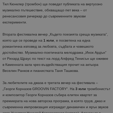
Тил Кюнклер (тромбон) ще поведат публиката на виртуозно
музикално пътешествие, обхващащо пет века – от
ренесансовия ричеркар до съвременните звукови
експерименти.
Втората фестивална вечер „Където поезията среща музиката“,
която ще се проведе на
1 юли
, е посветена на една
романтична изповед за любовта, съдбата и човешкото
достойнство. Музикално-поетичната мелодрама „Инок Ардън“
от Рихард Щраус по текст на лорд Алфред Тенисън ще оживее
в Каменната зала чрез въздействащия прочит на актьора
Веселин Ранков и пианистката Таня Ташкова.
За любителите на джаза е третата вечер на фестивала –
„Георги Корназов GROOVIN FACTORY“. На
3 юли
тромбонистът
и композитор Георги Корназов събира елитен квартет за
премиерата на нова авторска програма, в която груув, джаз и
съвременна импровизация изграждат динамичен и ярък звуков
свят. Участват Николай Карагеоргиев (китара), Александър