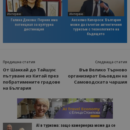
Интервю
Интервю
Галина Декова: Перник има
Анселмо Капороси: България
потенциал за културна
може да съчетае автентичния
дестинация
туризъм с технологиите на
бъдещето
Предишна статия
Следваща статия
От Шанхай до Тайшун:
Във Велико Търново
пътуване из Китай през
организират Еньовден на
побратимените градове
Самоводската чаршия
на България
AI в туризма: защо камериерка може да се