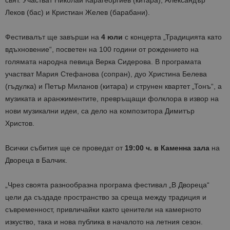
Леков (бас) и Кристиан Желев (барабани).
Фестивалът ще завърши на
4 юли
с концерта „Традицията като
вдъхновение“, посветен на 100 години от рождението на
голямата народна певица Верка Сидерова. В програмата
участват Мария Стефанова (сопран), дуо Христина Белева
(гъдулка) и Петър Миланов (китара) и струнен квартет „Тонъ“, а
музиката и аранжиментите, превръщащи фолклора в извор на
нови музикални идеи, са дело на композитора Димитър
Христов.
Всички събития ще се проведат от
19:00 ч. в Каменна зала
на
Двореца в Балчик.
„Чрез своята разнообразна програма фестивал „В Двореца“
цели да създаде пространство за среща между традиция и
съвременност, привличайки както ценители на камерното
изкуство, така и нова публика в началото на летния сезон.