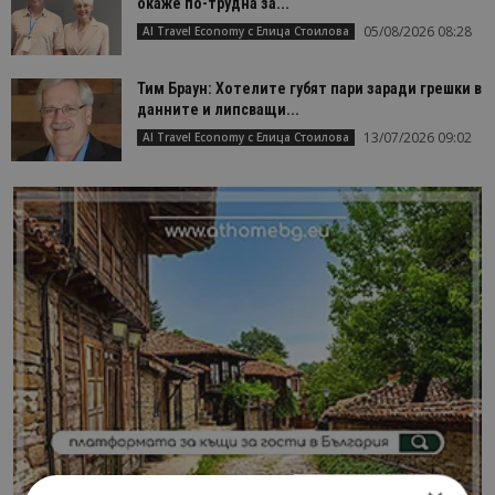
окаже по-трудна за...
05/08/2026 08:28
AI Travel Economy с Елица Стоилова
Тим Браун: Хотелите губят пари заради грешки в
данните и липсващи...
13/07/2026 09:02
AI Travel Economy с Елица Стоилова