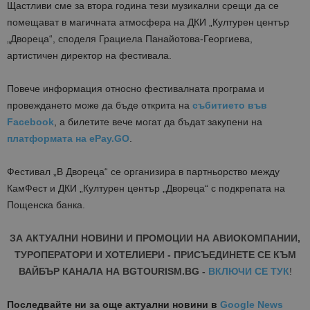
Щастливи сме за втора година тези музикални срещи да се
помещават в магичната атмосфера на ДКИ „Културен център
„Двореца“, споделя Грациела Панайотова-Георгиева,
артистичен директор на фестивала.
Повече информация относно фестивалната програма и
провеждането може да бъде открита на
събитието във
Facebook
, а билетите вече могат да бъдат закупени на
платформата на ePay
.GO
.
Фестивал „В Двореца“ се организира в партньорство между
КамФест и ДКИ „Културен център „Двореца“ с подкрепата на
Пощенска банка.
ЗА АКТУАЛНИ НОВИНИ И ПРОМОЦИИ НА АВИОКОМПАНИИ,
ТУРОПЕРАТОРИ И ХОТЕЛИЕРИ - ПРИСЪЕДИНЕТЕ СЕ КЪМ
ВАЙБЪР КАНАЛА НА BGTOURISM.BG -
ВКЛЮЧИ СЕ ТУК
!
Последвайте ни за още актуални новини
в
Google News