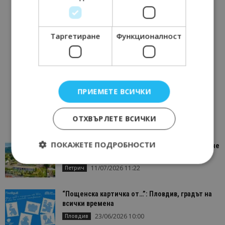
Таргетиране
Функционалност
ПРИЕМЕТЕ ВСИЧКИ
ОТХВЪРЛЕТЕ ВСИЧКИ
ПОКАЖЕТЕ ПОДРОБНОСТИ
“Пощенска картичка от…”: Петрич – Изживяване
отвъд очакваното
11/07/2026 11:22
Петрич
Строго необходимо
Ефективност
“Пощенска картичка от…”: Пловдив, градът на
Таргетиране
Функционалност
всички времена
23/06/2026 10:00
Пловдив
Строго необходимите бисквитки позволяват