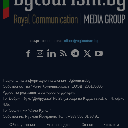
свържете се с нас:
office@bgtourism.bg
Национална информационна агенция Bgtourism.bg
Собственост на "Роял Комюникейшън" ЕООД, 205185996.
Адрес на редакцията за кореспонденция:
Гр. Добрич, бул. “Добруджа” № 28 (Сграда на Кадастъра), ет. 4, офис
406;
Гр. София, жк “Овча Купел”
Собственик: Руслан Йорданов; Тел.: +359 886 01 53 91
Общи условия
Етичен кодекс
За нас
Контакти