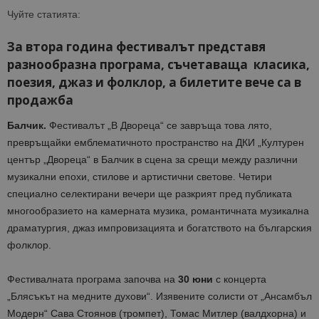
Чуйте статията:
За втора година фестивалът представя
разнообразна програма, съчетаваща класика,
поезия, джаз и фолклор, а билетите вече са в
продажба
Балчик.
Фестивалът „В Двореца“ се завръща това лято,
превръщайки емблематичното пространство на ДКИ „Културен
център „Двореца“ в Балчик в сцена за срещи между различни
музикални епохи, стилове и артистични светове. Четири
специално селектирани вечери ще разкрият пред публиката
многообразието на камерната музика, романтичната музикална
драматургия, джаз импровизацията и богатството на българския
фолклор.
Фестивалната програма започва на
30 юни
с концерта
„Блясъкът на медните духови“. Изявените солисти от „Ансамбъл
Модерн“ Сава Стоянов (тромпет), Томас Митлер (валдхорна) и