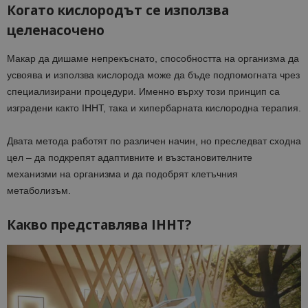
Когато кислородът се използва
целенасочено
Макар да дишаме непрекъснато, способността на организма да
усвоява и използва кислорода може да бъде подпомогната чрез
специализирани процедури. Именно върху този принцип са
изградени както IHHT, така и хипербарната кислородна терапия.
Двата метода работят по различен начин, но преследват сходна
цел – да подкрепят адаптивните и възстановителните
механизми на организма и да подобрят клетъчния
метаболизъм.
Какво представлява IHHT?