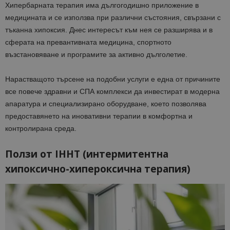
Хипербарната терапия има дългогодишно приложение в
медицината и се използва при различни състояния, свързани с
тъканна хипоксия. Днес интересът към нея се разширява и в
сферата на превантивната медицина, спортното
възстановяване и програмите за активно дълголетие.
Нарастващото търсене на подобни услуги е една от причините
все повече здравни и СПА комплекси да инвестират в модерна
апаратура и специализирано оборудване, което позволява
предоставянето на иновативни терапии в комфортна и
контролирана среда.
Ползи от IHHT (интермитентна
хипоксично-хипероксична терапия)