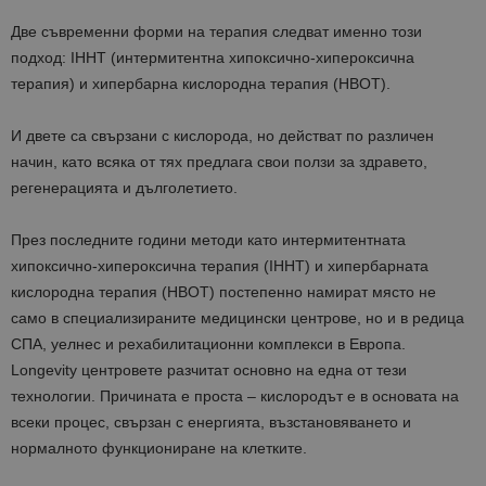
Две съвременни форми на терапия следват именно този
подход: IHHT (интермитентна хипоксично-хипероксична
терапия) и хипербарна кислородна терапия (HBOT).
И двете са свързани с кислорода, но действат по различен
начин, като всяка от тях предлага свои ползи за здравето,
регенерацията и дълголетието.
През последните години методи като интермитентната
хипоксично-хипероксична терапия (IHHT) и хипербарната
кислородна терапия (HBOT) постепенно намират място не
само в специализираните медицински центрове, но и в редица
СПА, уелнес и рехабилитационни комплекси в Европа.
Longevity центровете разчитат основно на една от тези
технологии. Причината е проста – кислородът е в основата на
всеки процес, свързан с енергията, възстановяването и
нормалното функциониране на клетките.