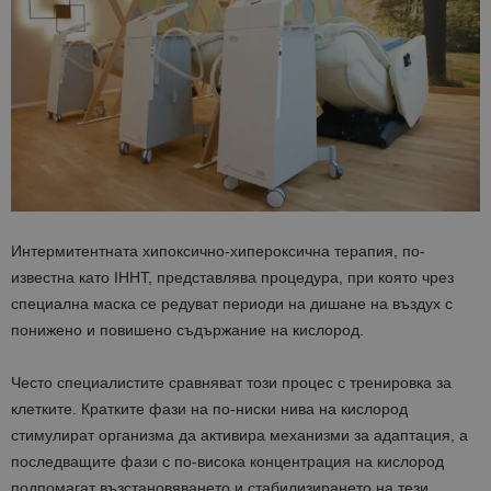
Интермитентната хипоксично-хипероксична терапия, по-
известна като IHHT, представлява процедура, при която чрез
специална маска се редуват периоди на дишане на въздух с
понижено и повишено съдържание на кислород.
Често специалистите сравняват този процес с тренировка за
клетките. Кратките фази на по-ниски нива на кислород
стимулират организма да активира механизми за адаптация, а
последващите фази с по-висока концентрация на кислород
подпомагат възстановяването и стабилизирането на тези