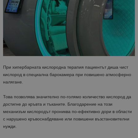
При хипербарната кислородна терапия пациентът диша чист
кислород в специална барокамера при повишено атмосферно
налягане.
Това позволява значително по-голямо количество кислород да
достигне до кръвта и тъканите. Благодарение на този
механизъм кислородът прониква по-ефективно дори в области
с нарушено кръвоснабдяване или повишени възстановителни
нужди.