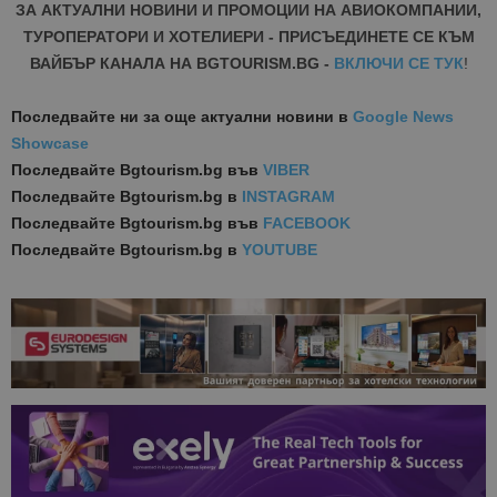
bgtourism.bg
бис
ЗА АКТУАЛНИ НОВИНИ И ПРОМОЦИИ НА АВИОКОМПАНИИ,
изп
да 
ТУРОПЕРАТОРИ И ХОТЕЛИЕРИ - ПРИСЪЕДИНЕТЕ СЕ КЪМ
съг
ВАЙБЪР КАНАЛА НА BGTOURISM.BG -
ВКЛЮЧИ СЕ ТУК
!
на
пот
за
изп
Последвайте ни за още актуални новини
в
Google News
на 
Showcase
на 
Последвайте
Bgtourism.bg във
VIBER
Последвайте
Bgtourism.bg в
INSTAGRAM
Последвайте
Bgtourism.bg във
FACEBOOK
Последвайте
Bgtourism.bg в
YOUTUBE
Доставчик
/
Валиден
Име
Описание
Доставчик
Домейн
/
Валиден
до
Име
Описание
Домейн
до
sc_is_visitor_unique
1 година
Използва се
StatCounter
Декларацията за
1 месец
за
is_visitor_unique
Ltd
1 година
Тази бискв
StatCounter
поверителност на Google
съхраняван
.bgtourism.bg
1 месец
се използва
.statcounter.com
на броя
да се опре
посещения.
дали посет
е уникален
сайта чрез
присвоява
уникален
посетител 
помага за
проследяв