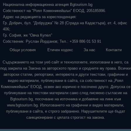
Национална информационна агенция Bgtourism.bg
Собственост на "Роял Комюникейшън" ЕООД, 205185996.
Адрес на редакцията за кореспонденция:
Гр. Добрич, бул. “Добруджа” № 28 (Сграда на Кадастъра), ет. 4, офис
406;
Гр. София, жк “Овча Купел”
Собственик: Руслан Йорданов; Тел.: +359 886 01 53 91
Общи условия
Етичен кодекс
За нас
Контакти
Съдържанието на този уеб сайт и технологиите, използвани в него, са
под закрила на Закона за авторското право и сродните му права. Всички
авторски статии, репортажи, интервюта и други текстови, графични и
видео материали, публикувани в сайта, са собственост на „Роял
Комюникейшън“ ЕООД, освен ако изрично е посочено друго. Допуска се
публикуване на текстови материали само след писмено съгласие на
Bgtourism.bg, посочване на източника и добавяне на линк към
www.bgtourism.bg. Използването на графични и видео материали,
публикувани в сайта, е строго забранено. Нарушителите ще бъдат
санкционирани с цялата строгост на закона.