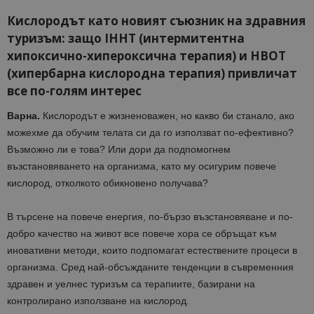
Кислородът като новият съюзник на здравния
туризъм: защо IHHT (интермитентна
хипоксично-хипероксична терапия) и HBOT
(хипербарна кислородна терапия) привличат
все по-голям интерес
Варна.
Кислородът е жизненоважен, но какво би станало, ако
можехме да обучим телата си да го използват по-ефективно?
Възможно ли е това? Или дори да подпомогнем
възстановяването на организма, като му осигурим повече
кислород, отколкото обикновено получава?
В търсене на повече енергия, по-бързо възстановяване и по-
добро качество на живот все повече хора се обръщат към
иновативни методи, които подпомагат естествените процеси в
организма. Сред най-обсъжданите тенденции в съвременния
здравен и уелнес туризъм са терапиите, базирани на
контролирано използване на кислород.