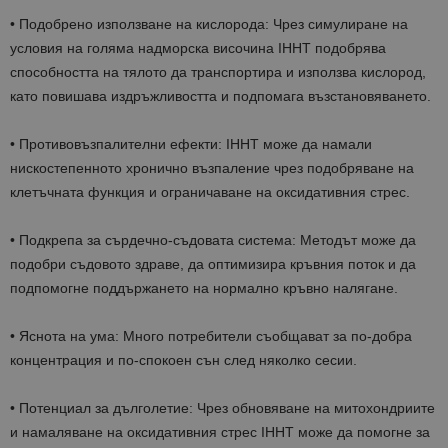
• Подобрено използване на кислорода: Чрез симулиране на
условия на голяма надморска височина IHHT подобрява
способността на тялото да транспортира и използва кислород,
като повишава издръжливостта и подпомага възстановяването.
• Противовъзпалителни ефекти: IHHT може да намали
нискостепенното хронично възпаление чрез подобряване на
клетъчната функция и ограничаване на оксидативния стрес.
• Подкрепа за сърдечно-съдовата система: Методът може да
подобри съдовото здраве, да оптимизира кръвния поток и да
подпомогне поддържането на нормално кръвно налягане.
• Яснота на ума: Много потребители съобщават за по-добра
концентрация и по-спокоен сън след няколко сесии.
• Потенциал за дълголетие: Чрез обновяване на митохондриите
и намаляване на оксидативния стрес IHHT може да помогне за