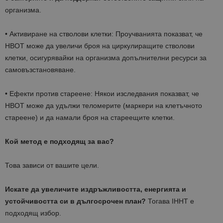
организма.
• Активиране на стволови клетки: Проучванията показват, че
HBOT може да увеличи броя на циркулиращите стволови
клетки, осигурявайки на организма допълнителни ресурси за
самовъзстановяване.
• Ефекти против стареене: Някои изследвания показват, че
HBOT може да удължи теломерите (маркери на клетъчното
стареене) и да намали броя на стареещите клетки.
Кой метод е подходящ за вас?
Това зависи от вашите цели.
Искате да увеличите издръжливостта, енергията и
устойчивостта си в дългосрочен план?
Тогава IHHT е
подходящ избор.