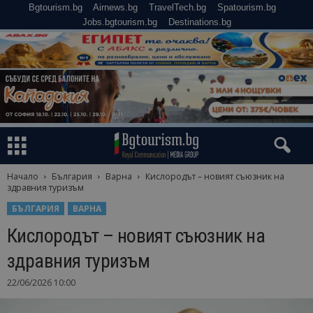
Bgtourism.bg
Airnews.bg
TravelTech.bg
Spatourism.bg
Jobs.bgtourism.bg
Destinations.bg
Начало
България
Варна
Кислородът – новият съюзник на
здравния туризъм
БЪЛГАРИЯ
ВАРНА
Кислородът – новият съюзник на
здравния туризъм
22/06/2026 10:00