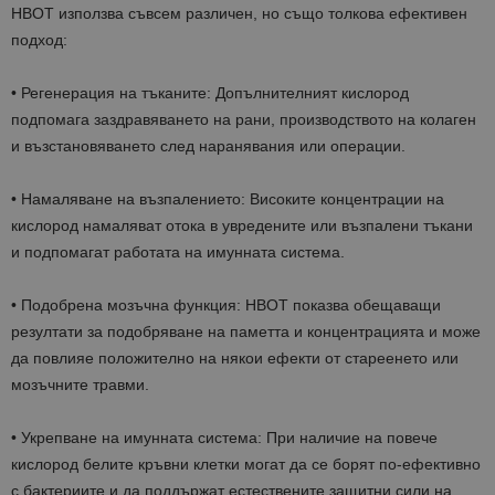
HBOT използва съвсем различен, но също толкова ефективен
подход:
• Регенерация на тъканите: Допълнителният кислород
подпомага заздравяването на рани, производството на колаген
и възстановяването след наранявания или операции.
• Намаляване на възпалението: Високите концентрации на
кислород намаляват отока в увредените или възпалени тъкани
и подпомагат работата на имунната система.
• Подобрена мозъчна функция: HBOT показва обещаващи
резултати за подобряване на паметта и концентрацията и може
да повлияе положително на някои ефекти от стареенето или
мозъчните травми.
• Укрепване на имунната система: При наличие на повече
кислород белите кръвни клетки могат да се борят по-ефективно
с бактериите и да поддържат естествените защитни сили на