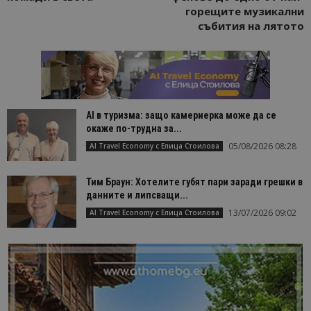
1 месец
се използв
горещите музикални
Google Anal
събития на лятото
за запазва
състояние
сесията.
_ga
1 година
Името на т
Google LLC
1 месец
бисквитка 
.bgtourism.bg
свързано с
Google
Universal
Analytics -
AI в туризма: защо камериерка може да се
е значител
окаже по-трудна за...
актуализац
по-често
05/08/2026 08:28
AI Travel Economy с Елица Стоилова
използвана
услуга за а
на Google.
Тим Браун: Хотелите губят пари заради грешки в
бисквитка 
използва з
данните и липсващи...
разгранич
на уникал
13/07/2026 09:02
AI Travel Economy с Елица Стоилова
потребите
чрез
присвоява
произволн
генериран
номер кат
идентифик
на клиента
се включва
всяка заявк