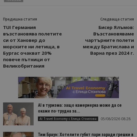
Предишна статия
Следваща статия
TUI Германия
Бисер Ялъмов:
възстановява полетите
Възстановяваме
си от Хановер до
чартърните полети
морските ни летища, в
между Братислава и
Бургас очакват 20%
Варна през 2024 г.
повече пътници от
Великобритания
AI в туризма: защо камериерка може да се
окаже по-трудна за...
05/08/2026 08:28
AI Travel Economy с Елица Стоилова
Тим Браун: Хотелите губят пари заради грешки в