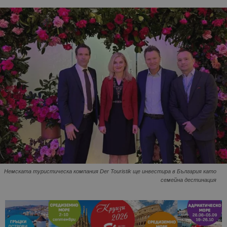
Немската туристическа компания Der Touristik ще инвестира в България като
семейна дестинация