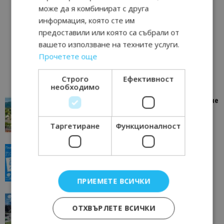
може да я комбинират с друга
информация, която сте им
предоставили или която са събрали от
вашето използване на техните услуги.
Прочетете още
Строго
Ефективност
необходимо
“Пощенска картичка от…”: Петрич – Изживяване
отвъд очакваното
11/07/2026 11:22
Петрич
Таргетиране
Функционалност
“Пощенска картичка от…”: Пловдив, градът на
всички времена
23/06/2026 10:00
Пловдив
ПРИЕМЕТЕ ВСИЧКИ
“Пощенска картичка от…”: Перник – град на
традициите, културата и вдъхновяващите...
ОТХВЪРЛЕТЕ ВСИЧКИ
17/06/2026 09:01
Перник