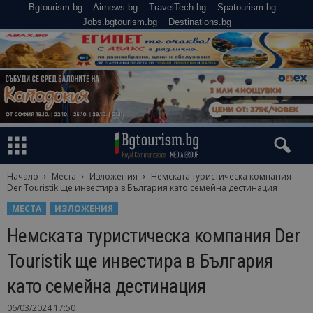
Bgtourism.bg
Airnews.bg
TravelTech.bg
Spatourism.bg
Jobs.bgtourism.bg
Destinations.bg
Начало
Места
Изложения
Немската туристическа компания
Der Touristik ще инвестира в България като семейна дестинация
МЕСТА
ИЗЛОЖЕНИЯ
Немската туристическа компания Der
Touristik ще инвестира в България
като семейна дестинация
06/03/2024 17:50