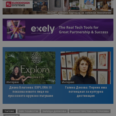
Интервю
Интервю
Диана Благоева: EXPLORA III
Галина Декова: Перник има
показва новото лице на
потенциал за културна
луксозното круизно пътуване
дестинация
ТАГОВЕ
DER TOURISTIK
ЗАРИЦА ДИНКОВА
МИНИСТЕРСТВО НА ТУРИЗМА
ТУРИЗЪМ