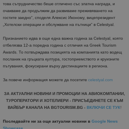
това сътрудничество беше отличено със златна награда, и
очакваме да продължим да развиваме преживяването на
гостите заедно“, споделя Алексис Иконому, вицепрезидент
„Хотелски операции и обслужване на пътници“ в Celestyal.
Признанието идва в още една важна година за Celestyal, която
отбелязва 12-а поредна година с отличия на Greek Tourism
Awards. То потвърждава позицията на компанията като водещ
посланик на гръцката култура, гостоприемството и круизните
пътувания, фокусирани върху дестинациите в региона.
За повече информация можете да посетите
celestyal.com
ЗА АКТУАЛНИ НОВИНИ И ПРОМОЦИИ НА АВИОКОМПАНИИ,
ТУРОПЕРАТОРИ И ХОТЕЛИЕРИ - ПРИСЪЕДИНЕТЕ СЕ КЪМ
ВАЙБЪР КАНАЛА НА BGTOURISM.BG -
ВКЛЮЧИ СЕ ТУК
!
Последвайте ни за още актуални новини
в
Google News
Showcase