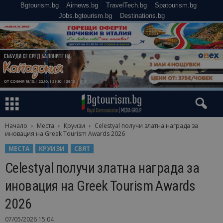
Bgtourism.bg
Airnews.bg
TravelTech.bg
Spatourism.bg
Jobs.bgtourism.bg
Destinations.bg
Начало
Места
Круизи
Celestyal получи златна награда за
иновация на Greek Tourism Awards 2026
МЕСТА
КРУИЗИ
СВЯТ
Celestyal получи златна награда за
иновация на Greek Tourism Awards
2026
07/05/2026 15:04