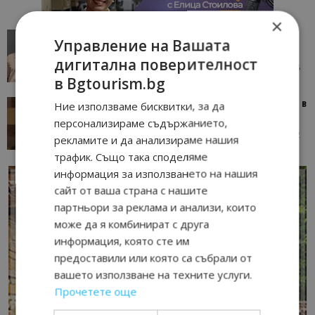
×
AI в туризма: защо камериерка може да се
Управление на Вашата
окаже по-трудна за...
дигитална поверителност
05/08/2026 08:28
AI Travel Economy с Елица Стоилова
в Bgtourism.bg
Тим Браун: Хотелите губят пари заради грешки в
Ние използваме бисквитки, за да
данните и липсващи...
персонализираме съдържанието,
13/07/2026 09:02
AI Travel Economy с Елица Стоилова
рекламите и да анализираме нашия
трафик. Също така споделяме
информация за използването на нашия
сайт от ваша страна с нашите
партньори за реклама и анализи, които
може да я комбинират с друга
информация, която сте им
предоставили или която са събрали от
вашето използване на техните услуги.
Прочетете още