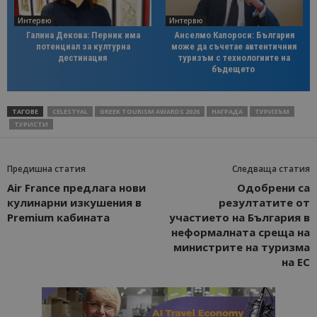
Интервю
Интервю
Галина Декова: Перник има
Анселмо Капороси: България
потенциал за културна
може да съчетае автентичния
дестинация
туризъм с технологиите на
бъдещето
ТАГОВЕ
CELESTYAL
GREEK TOURISM AWARDS 2026
НАГРАДА
ТУРИЗЪМ
ТУРИСТИ
Предишна статия
Следваща статия
Air France предлага нови
Одобрени са
кулинарни изкушения в
резултатите от
Premium кабината
участието на България в
неформалната среща на
министрите на туризма
на ЕС