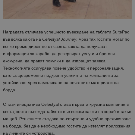
Наградата отличава успешното въвеждане на таблети SuitePad
във всяка каюта на
Celestyal Journey
. Чрез тях гостите могат по
всяко време директно от своята каюта да получават
информация за кораба, да резервират услуги и брегови
екскурзии, да правят покупки и да изпращат заявки.
Технологията осигурява повече удобство и персонализация,
като същевременно подкрепя усилията на компанията за
устойчивост чрез намаляване на печатните материали на
борда.
С тази инициатива Celestyal става първата круизна компания в
света, която въвежда таблети във всички каюти на кораб в такъв
мащаб. Решението създава по-свързано и удобно преживяване
на борда, без да е необходимо гостите да изтеглят приложения
на личните си устройства.