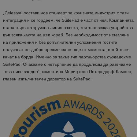
„Celestyal постави нов стандарт за круизната индустрия с тази
интеграция и се гордеем, че SuitePad е част от нея. Компанията
стана първата круизна линия в света, която въвежда устройства
във всяка каюта на цял кораб. Без необходимост от изтегляне
на приложения и без допълнителни усложнения гостите
получават по-добро преживяване още от момента, в който се
качат на борда. Именно за такъв тип партньорства създадохме
SuitePad. Очакваме с нетърпение да продължим да развиваме
това ниво заедно“, коментира Мориц фон Петерсдорф-Кампен,
главен изпълнителен директор на SuitePad.