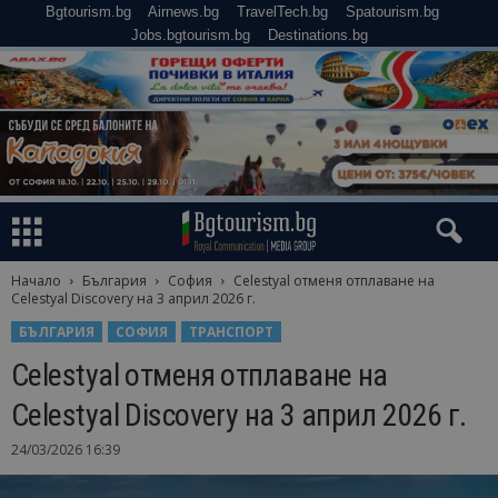
Bgtourism.bg
Airnews.bg
TravelTech.bg
Spatourism.bg
Jobs.bgtourism.bg
Destinations.bg
Начало
България
София
Celestyal отменя отплаване на
Celestyal Discovery на 3 април 2026 г.
БЪЛГАРИЯ
СОФИЯ
ТРАНСПОРТ
Celestyal отменя отплаване на
Celestyal Discovery на 3 април 2026 г.
24/03/2026 16:39