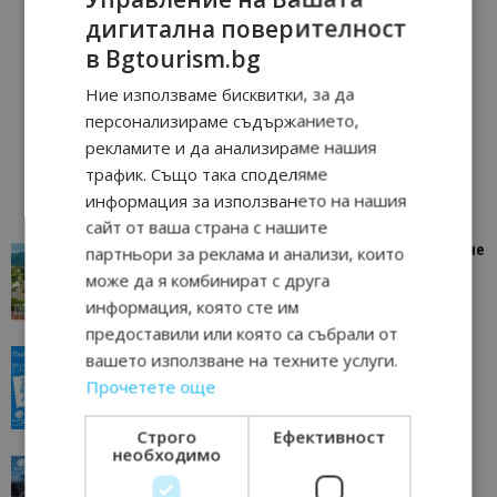
дигитална поверителност
в Bgtourism.bg
Ние използваме бисквитки, за да
персонализираме съдържанието,
рекламите и да анализираме нашия
трафик. Също така споделяме
информация за използването на нашия
сайт от ваша страна с нашите
“Пощенска картичка от…”: Петрич – Изживяване
партньори за реклама и анализи, които
отвъд очакваното
може да я комбинират с друга
11/07/2026 11:22
Петрич
информация, която сте им
предоставили или която са събрали от
“Пощенска картичка от…”: Пловдив, градът на
вашето използване на техните услуги.
всички времена
Прочетете още
23/06/2026 10:00
Пловдив
Строго
Ефективност
необходимо
“Пощенска картичка от…”: Перник – град на
традициите, културата и вдъхновяващите...