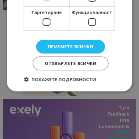
17/06/2026 09:01
Перник
Таргетиране
Функционалност
ПРИЕМЕТЕ ВСИЧКИ
ОТХВЪРЛЕТЕ ВСИЧКИ
ПОКАЖЕТЕ ПОДРОБНОСТИ
Строго необходимо
Ефективност
Таргетиране
Функционалност
Строго необходимите бисквитки позволяват
основната функционалност на уебсайта, като
потребителско влизане и управление на