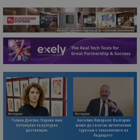
Интервю
Интервю
Галина Декова: Перник има
Анселмо Капороси: България
потенциал за културна
може да съчетае автентичния
дестинация
туризъм с технологиите на
бъдещето