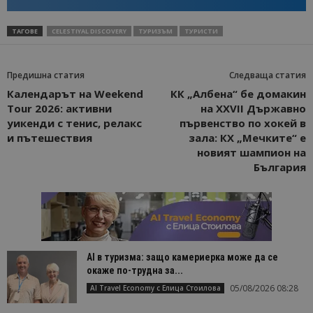
ТАГОВЕ
CELESTIYAL DISCOVERY
ТУРИЗЪМ
ТУРИСТИ
Предишна статия
Следваща статия
Календарът на Weekend
КК „Албена“ бе домакин
Tour 2026: активни
на XXVII Държавно
уикенди с тенис, релакс
първенство по хокей в
и пътешествия
зала: КХ „Мечките“ е
новият шампион на
България
AI в туризма: защо камериерка може да се
окаже по-трудна за...
05/08/2026 08:28
AI Travel Economy с Елица Стоилова