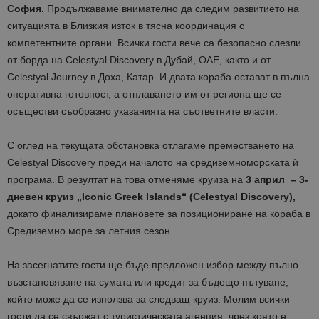
София.
Продължаваме внимателно да следим развитието на
ситуацията в Близкия изток в тясна координация с
компетентните органи. Всички гости вече са безопасно слезли
от борда на Celestyal Discovery в Дубай, ОАЕ, както и от
Celestyal Journey в Доха, Катар. И двата кораба остават в пълна
оперативна готовност, а отплаването им от региона ще се
осъществи съобразно указанията на съответните власти.
С оглед на текущата обстановка отлагаме преместването на
Celestyal Discovery преди началото на средиземноморската ѝ
програма. В резултат на това отменяме круиза на
3 април – 3-
дневен круиз „Iconic Greek Islands“ (Celestyal Discovery),
докато финализираме плановете за позициониране на кораба в
Средиземно море за летния сезон.
На засегнатите гости ще бъде предложен избор между пълно
възстановяване на сумата или кредит за бъдещо пътуване,
който може да се използва за следващ круиз. Молим всички
гости да се свържат с туристическата агенция, чрез която е