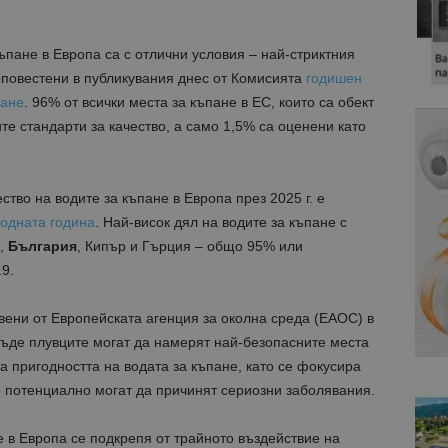
къпане в Европа са с отлични условия – най-стриктния
 оповестени в публикувания днес от Комисията
годишен
пане
. 96% от всички места за къпане в ЕС, които са обект
те стандарти за качество, а само 1,5% са оценени като
тво на водите за къпане в Европа през 2025 г. е
одната година
.
Най-висок дял на водите за къпане с
я,
България
, Кипър и Гърция – общо 95% или
.9
.
твени от Европейската агенция за околна среда (ЕАОС) в
къде плувците могат да намерят най-безопасните места
а пригодността на водата за къпане, като се фокусира
о потенциално могат да причинят сериозни заболявания.
е в Европа се подкрепя от трайното въздействие на