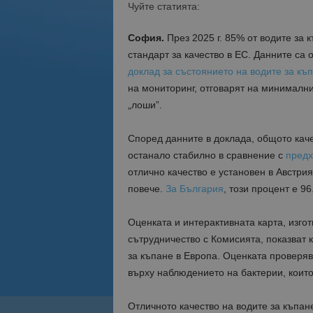
Чуйте статията:
София.
През 2025 г. 85% от водите за 
стандарт за качество в ЕС. Данните са
доклад за състоянието на водите за къ
на мониторинг, отговарят на минимални
„лоши”.
Според данните в доклада, общото качес
останало стабилно в сравнение с
предх
отлично качество е установен в Австри
повече.
За България
, този процент е
96
Оценката и интерактивната карта, изго
сътрудничество с Комисията, показват 
за къпане в Европа. Оценката проверяв
върху наблюдението на бактерии, коит
Отличното качество на водите за къпан