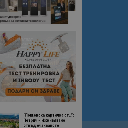
“Пощенска картичка от…”:
Петрич – Изживяване
отвъд очакваното