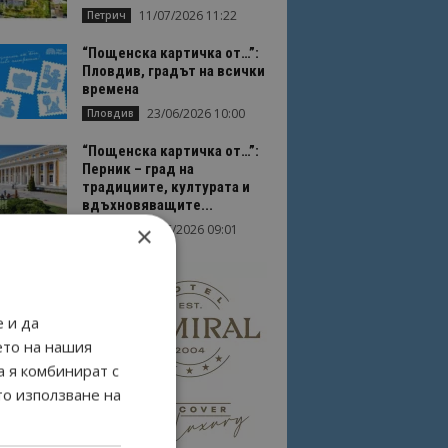
11/07/2026 11:22
Петрич
“Пощенска картичка от…”:
Пловдив, градът на всички
времена
23/06/2026 10:00
Пловдив
“Пощенска картичка от…”:
Перник – град на
традициите, културата и
вдъхновяващите...
×
17/06/2026 09:01
Перник
 и да
ето на нашия
а я комбинират с
то използване на