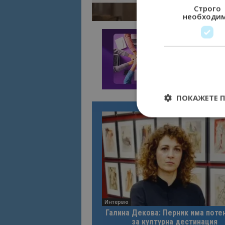
Строго
необходи
ПОКАЖЕТЕ 
Строго необходимит
управление на акау
Име
cookie_notice_acc
Интервю
Галина Декова: Перник има поте
за културна дестинация