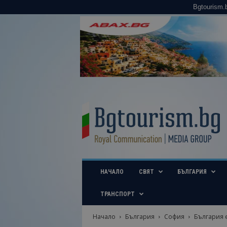
Bgtourism.
B
g
t
o
u
r
i
НАЧАЛО
СВЯТ
БЪЛГАРИЯ
s
m
.
ТРАНСПОРТ
b
g
Начало
България
София
България е
–