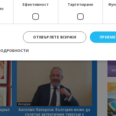
Ефективност
Таргетиране
Фун
мо
ОТХВЪРЛЕТЕ ВСИЧКИ
ПРИЕМЕ
ПОДРОБНОСТИ
Строго необходимо
Ефективност
Таргетиране
Функционалност
е бисквитки позволяват основната функционалност на уебсайта, като потребит
нта. Уебсайтът не може да се използва правилно без строго необходими бискви
Доставчик
/
Валиден
Описание
Домейн
до
epted
lisandraramos.com
7 дни
Тази бисквитка се използва, за да зап
Интервю
bgtourism.bg
на потребителя за използването на бис
нциал
Анселмо Капороси: България може да
съчетае автентичния туризъм с