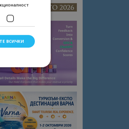
кционалност
ТЕ ВСИЧКИ
елско влизане и
тки.
омните съгласието
квитки на сайта.