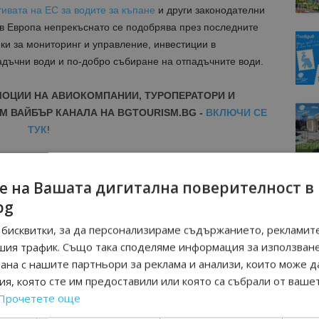
ивата на ЕС за водите за къпане
и други законодателни
е в Европа непрекъснато се подобрява през последните
ки за мониторинг и управление, инвестиции в
адъчни води и по-добро събиране на отпадъчните води.
МОЦИИ НА АВИОКОМПАНИИ, ТУРОПЕРАТОРИ И
М ВАЙБЪР КАНАЛА НА BGTOURISM.BG -
ВКЛЮЧИ СЕ
ТУК
!
вини
в
Google News Showcase
R
е на Вашата дигитална поверителност в
RAM
bg
EBOOK
бисквитки, за да персонализираме съдържанието, рекламите
BE
шия трафик. Също така споделяме информация за използван
рана с нашите партньори за реклама и анализи, които може д
я, която сте им предоставили или която са събрали от ваше
Прочетете още