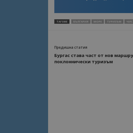
Име
Име
sc_is_visitor_uniq
ТАГОВЕ
БЪЛГАРИЯ
МОРЕ
ТУРИЗЪМ
ЧИС
is_visitor_unique
Предишна статия
is_unique
Бургас става част от нов маршру
поклоннически туризъм
_ga_B09EBBY8PY
_ga_WXPDN4HSCV
_ga_FK650GXHRZ
_ga