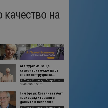
о качество на
AI в туризма: защо
камериерка може да се
окаже по-трудна за...
AI Travel Economy с Елица Стоилова
05/08/2026 08:28
Тим Браун: Хотелите губят
пари заради грешки в
данните и липсващи...
AI Travel Economy с Елица Стоилова