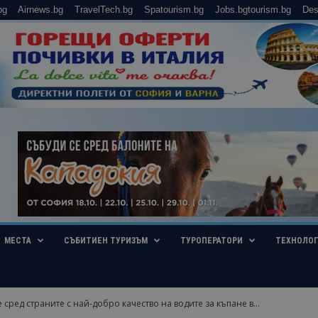
bg
Airnews.bg
TravelTech.bg
Spatourism.bg
Jobs.bgtourism.bg
Des
МЕСТА
СЪБИТИЕН ТУРИЗЪМ
ТУРОПЕРАТОРИ
ТЕХНОЛО
 сред страните с най-добро качество на водите за къпане в...