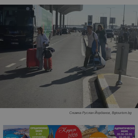
Снимка Руслан Йорданов, Bgtourism.bg