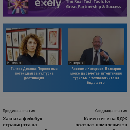
Интервю
Интервю
Галина Декова: Перник има
Анселмо Капороси: България
потенциал за културна
може да съчетае автентичния
дестинация
туризъм с технологиите на
бъдещето
Предишна статия
Следваща статия
Хакнаха фейсбук
Клиентите на БДЖ
страницата на
ползват намаления за