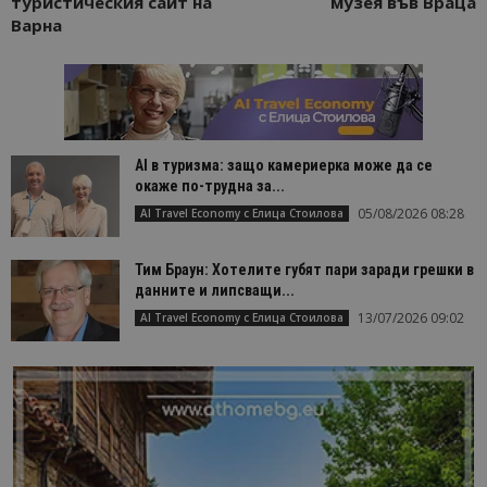
туристическия сайт на
музея във Враца
Варна
AI в туризма: защо камериерка може да се
окаже по-трудна за...
05/08/2026 08:28
AI Travel Economy с Елица Стоилова
Тим Браун: Хотелите губят пари заради грешки в
данните и липсващи...
13/07/2026 09:02
AI Travel Economy с Елица Стоилова