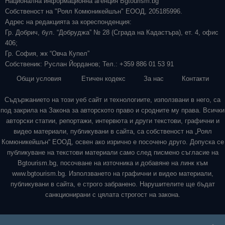
Национална информационна агенция Bgtourism.bg
Собственост на "Роял Комюникейшън" ЕООД, 205185996.
Адрес на редакцията за кореспонденция:
Гр. Добрич, бул. “Добруджа” № 28 (Сграда на Кадастъра), ет. 4, офис
406;
Гр. София, жк “Овча Купел”
Собственик: Руслан Йорданов; Тел.: +359 886 01 53 91
Общи условия
Етичен кодекс
За нас
Контакти
Съдържанието на този уеб сайт и технологиите, използвани в него, са
под закрила на Закона за авторското право и сродните му права. Всички
авторски статии, репортажи, интервюта и други текстови, графични и
видео материали, публикувани в сайта, са собственост на „Роял
Комюникейшън“ ЕООД, освен ако изрично е посочено друго. Допуска се
публикуване на текстови материали само след писмено съгласие на
Bgtourism.bg, посочване на източника и добавяне на линк към
www.bgtourism.bg. Използването на графични и видео материали,
публикувани в сайта, е строго забранено. Нарушителите ще бъдат
санкционирани с цялата строгост на закона.