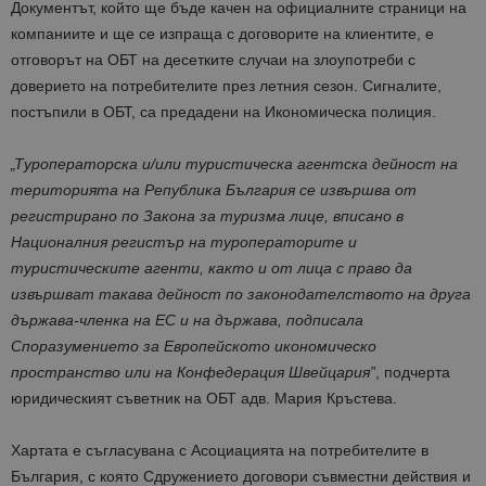
Документът, който ще бъде качен на официалните страници на
компаниите и ще се изпраща с договорите на клиентите, е
отговорът на ОБТ на десетките случаи на злоупотреби с
доверието на потребителите през летния сезон. Сигналите,
постъпили в ОБТ, са предадени на Икономическа полиция.
„Туроператорска и/или туристическа агентска дейност на
територията на Република България се извършва от
регистрирано по Закона за туризма лице, вписано в
Националния регистър на туроператорите и
туристическите агенти, както и от лица с право да
извършват такава дейност по законодателството на друга
държава-членка на ЕС и на държава, подписала
Споразумението за Европейското икономическо
пространство или на Конфедерация Швейцария”
, подчерта
юридическият съветник на ОБТ адв. Мария Кръстева.
Хартата е съгласувана с Асоциацията на потребителите в
България, с която Сдружението договори съвместни действия и