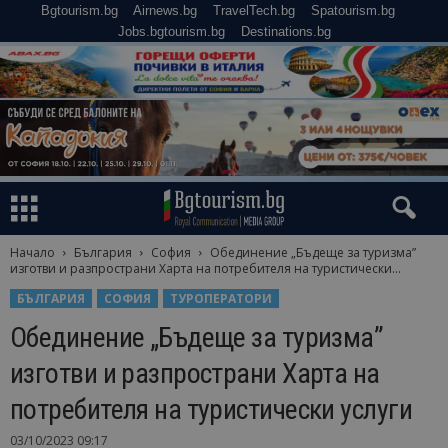
Bgtourism.bg
Airnews.bg
TravelTech.bg
Spatourism.bg
Jobs.bgtourism.bg
Destinations.bg
Начало
България
София
Обединение „Бъдеще за туризма”
изготви и разпространи Харта на потребителя на туристически...
БЪЛГАРИЯ
СОФИЯ
ТУРОПЕРАТОРИ
Обединение „Бъдеще за туризма”
изготви и разпространи Харта на
потребителя на туристически услуги
03/10/2023 09:17