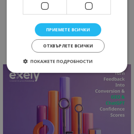
ПРИЕМЕТЕ ВСИЧКИ
ОТХВЪРЛЕТЕ ВСИЧКИ
ПОКАЖЕТЕ ПОДРОБНОСТИ
Строго необходимо
Ефективност
Таргетиране
Функционалност
Строго необходимите бисквитки позволяват
основната функционалност на уебсайта, като
потребителско влизане и управление на
акаунта. Уебсайтът не може да се използва
правилно без строго необходими бисквитки.
Доставчик
/
Валиден