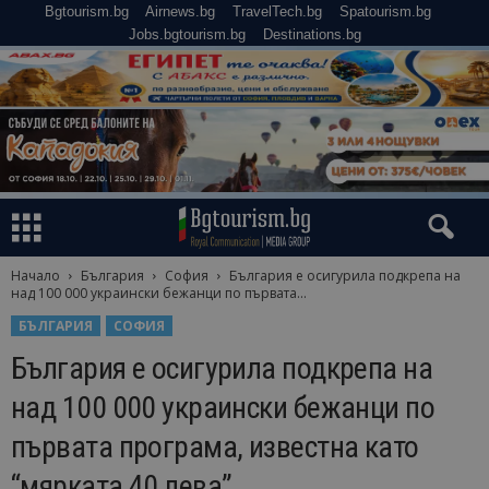
Bgtourism.bg
Airnews.bg
TravelTech.bg
Spatourism.bg
Jobs.bgtourism.bg
Destinations.bg
Начало
България
София
България е осигурила подкрепа на
над 100 000 украински бежанци по първата...
БЪЛГАРИЯ
СОФИЯ
България е осигурила подкрепа на
над 100 000 украински бежанци по
първата програма, известна като
“мярката 40 лева”