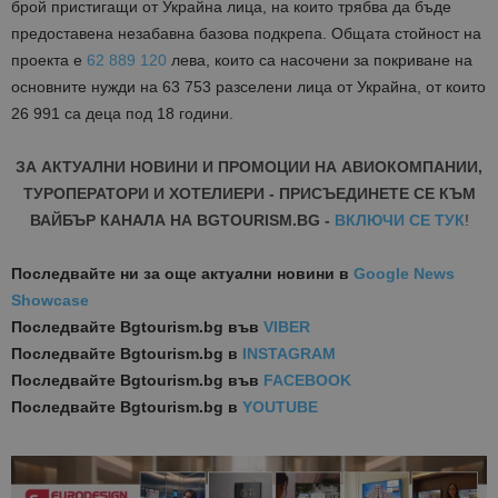
брой пристигащи от Украйна лица, на които трябва да бъде
предоставена незабавна базова подкрепа. Общата стойност на
проекта е
62 889 120
лева, които са насочени за покриване на
основните нужди на 63 753 разселени лица от Украйна, от които
26 991 са деца под 18 години.
ЗА АКТУАЛНИ НОВИНИ И ПРОМОЦИИ НА АВИОКОМПАНИИ,
ТУРОПЕРАТОРИ И ХОТЕЛИЕРИ - ПРИСЪЕДИНЕТЕ СЕ КЪМ
ВАЙБЪР КАНАЛА НА BGTOURISM.BG -
ВКЛЮЧИ СЕ ТУК
!
Последвайте ни за още актуални новини
в
Google News
Showcase
Последвайте
Bgtourism.bg във
VIBER
Последвайте
Bgtourism.bg в
INSTAGRAM
Последвайте
Bgtourism.bg във
FACEBOOK
Последвайте
Bgtourism.bg в
YOUTUBE