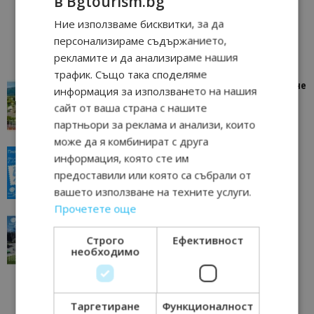
в Bgtourism.bg
Ние използваме бисквитки, за да
персонализираме съдържанието,
рекламите и да анализираме нашия
трафик. Също така споделяме
“Пощенска картичка от…”: Петрич – Изживяване
информация за използването на нашия
отвъд очакваното
сайт от ваша страна с нашите
11/07/2026 11:22
Петрич
партньори за реклама и анализи, които
може да я комбинират с друга
“Пощенска картичка от…”: Пловдив, градът на
информация, която сте им
всички времена
предоставили или която са събрали от
23/06/2026 10:00
Пловдив
вашето използване на техните услуги.
Прочетете още
“Пощенска картичка от…”: Перник – град на
традициите, културата и вдъхновяващите...
Строго
Ефективност
необходимо
17/06/2026 09:01
Перник
Таргетиране
Функционалност