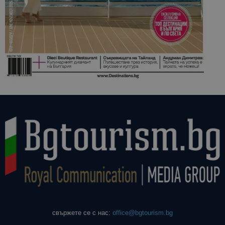
свържете се с нас:
office@bgtourism.bg