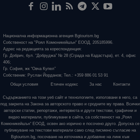
Национална информационна агенция Bgtourism.bg
Собственост на "Роял Комюникейшън" ЕООД, 205185996.
Адрес на редакцията за кореспонденция:
Гр. Добрич, бул. “Добруджа” № 28 (Сграда на Кадастъра), ет. 4, офис
406;
Гр. София, жк “Овча Купел”
Собственик: Руслан Йорданов; Тел.: +359 886 01 53 91
Общи условия
Етичен кодекс
За нас
Контакти
Съдържанието на този уеб сайт и технологиите, използвани в него, са
под закрила на Закона за авторското право и сродните му права. Всички
авторски статии, репортажи, интервюта и други текстови, графични и
видео материали, публикувани в сайта, са собственост на „Роял
Комюникейшън“ ЕООД, освен ако изрично е посочено друго. Допуска се
публикуване на текстови материали само след писмено съгласие на
Bgtourism.bg, посочване на източника и добавяне на линк към