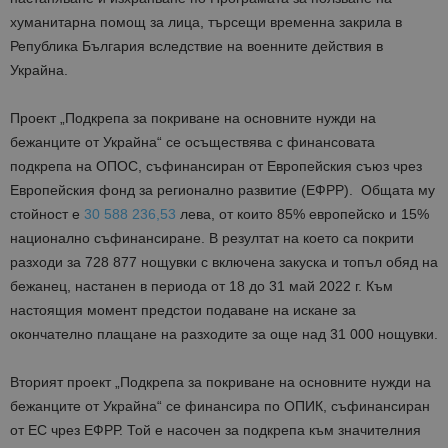
хуманитарна помощ за лица, търсещи временна закрила в
Република България вследствие на военните действия в
Украйна.
Проект „Подкрепа за покриване на основните нужди на
бежанците от Украйна“ се осъществява с финансовата
подкрепа на ОПОС, съфинансиран от Европейския съюз чрез
Европейския фонд за регионално развитие (ЕФРР). Общата му
стойност е
30 588 236,53
лева, от които 85% европейско и 15%
национално съфинансиране. В резултат на което са покрити
разходи за 728 877 нощувки с включена закуска и топъл обяд на
бежанец, настанен в периода от 18 до 31 май 2022 г. Към
настоящия момент предстои подаване на искане за
окончателно плащане на разходите за още над 31 000 нощувки.
Вторият проект „Подкрепа за покриване на основните нужди на
бежанците от Украйна“ се финансира по ОПИК, съфинансиран
от ЕС чрез ЕФРР. Той е насочен за подкрепа към значителния