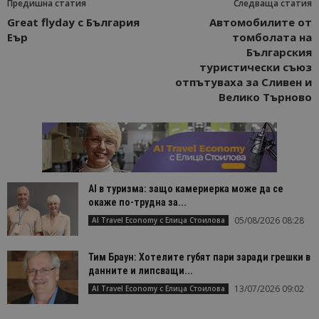
Предишна статия
Следваща статия
Great flyday с България
Автомобилите от
Еър
томболата на
Българския
туристически съюз
отпътуваха за Сливен и
Велико Търново
AI в туризма: защо камериерка може да се
окаже по-трудна за...
05/08/2026 08:28
AI Travel Economy с Елица Стоилова
Тим Браун: Хотелите губят пари заради грешки в
данните и липсващи...
13/07/2026 09:02
AI Travel Economy с Елица Стоилова