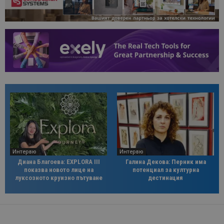
Интервю
Интервю
Диана Благоева: EXPLORA III
Галина Декова: Перник има
показва новото лице на
потенциал за културна
луксозното круизно пътуване
дестинация