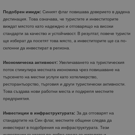
Подобрен имидж:
Синият флаг повишава доверието в дадена
дестинация. Това означава, че туристите и инвеститорите
виждат мястото като надеждно и отговарящо на високи
стандарти за качество и устойчивост. В резултат, повече туристи
ще изберат да посетят това място, а инвеститорите ще са по-
склонни да инвестират в региона.
Икономическа активност:
Увеличаването на туристическия
поток стимулира местната икономика чрез повишаване на
търсенето на местни услуги като хотелиерство,
ресторантьорство, търговия и други туристически активности.
Това създава нови работни места и подкрепя местните
предприятия.
Инвестиции в инфраструктурата:
За да отговарят на
стандартите на Син флаг, местните общини следва да
инвестират в подобрения на инфраструктурата. Тези
инвестиции създават по-добра среда за жителите и