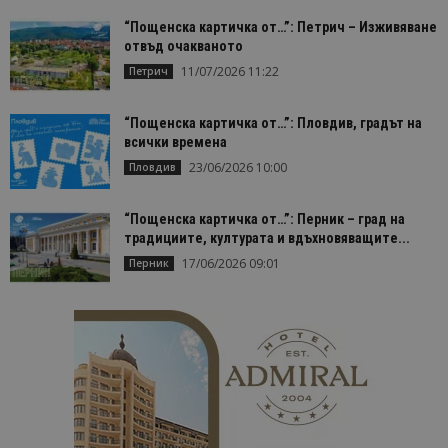
страница в
даден сайт
“Пощенска картичка от…”: Петрич – Изживяване
използва з
отвъд очакваното
изчисляван
данни за
11/07/2026 11:22
Петрич
посетители
сесии и
кампании 
“Пощенска картичка от…”: Пловдив, градът на
отчетите з
анализ на
всички времена
сайтовете.
23/06/2026 10:00
Пловдив
“Пощенска картичка от…”: Перник – град на
традициите, културата и вдъхновяващите...
17/06/2026 09:01
Перник