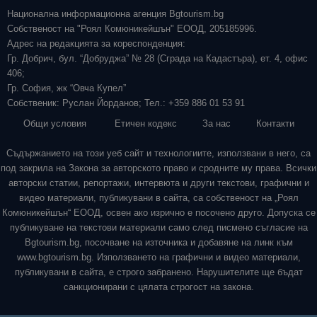
Национална информационна агенция Bgtourism.bg
Собственост на "Роял Комюникейшън" ЕООД, 205185996.
Адрес на редакцията за кореспонденция:
Гр. Добрич, бул. “Добруджа” № 28 (Сграда на Кадастъра), ет. 4, офис
406;
Гр. София, жк “Овча Купел”
Собственик: Руслан Йорданов; Тел.: +359 886 01 53 91
Общи условия
Етичен кодекс
За нас
Контакти
Съдържанието на този уеб сайт и технологиите, използвани в него, са
под закрила на Закона за авторското право и сродните му права. Всички
авторски статии, репортажи, интервюта и други текстови, графични и
видео материали, публикувани в сайта, са собственост на „Роял
Комюникейшън“ ЕООД, освен ако изрично е посочено друго. Допуска се
публикуване на текстови материали само след писмено съгласие на
Bgtourism.bg, посочване на източника и добавяне на линк към
www.bgtourism.bg. Използването на графични и видео материали,
публикувани в сайта, е строго забранено. Нарушителите ще бъдат
санкционирани с цялата строгост на закона.