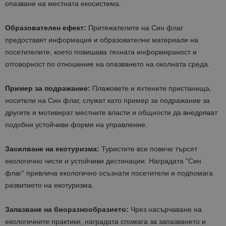
опазване на местната екосистема.
Образователен ефект:
Притежателите на Син флаг
предоставят информация и образователни материали на
посетителите, което повишава тяхната информираност и
отговорност по отношение на опазването на околната среда.
Пример за подражание:
Плажовете и яхтените пристанища,
носители на Син флаг, служат като пример за подражание за
другите и мотивират местните власти и общности да внедряват
подобни устойчиви форми на управление.
Засилване на екотуризма:
Туристите все повече търсят
екологично чисти и устойчиви дестинации. Наградата “Син
флаг” привлича екологично осъзнати посетители и подпомага
развитието на екотуризма.
Запазване на биоразнообразието:
Чрез насърчаване на
екологичните практики, наградата спомага за запазването и