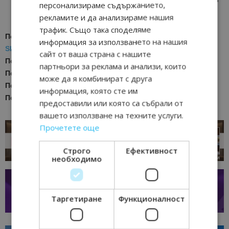
персонализираме съдържанието,
ВАЙБЪР КАНАЛА НА BGTOURISM.BG -
ВКЛЮЧИ СЕ ТУК
!
рекламите и да анализираме нашия
трафик. Също така споделяме
Последвайте ни за още актуални новини
в
Google News
информация за използването на нашия
Showcase
сайт от ваша страна с нашите
Последвайте
Bgtourism.bg във
VIBER
партньори за реклама и анализи, които
Последвайте
Bgtourism.bg в
INSTAGRAM
може да я комбинират с друга
Последвайте
Bgtourism.bg във
FACEBOOK
информация, която сте им
Последвайте
Bgtourism.bg в
YOUTUBE
предоставили или която са събрали от
вашето използване на техните услуги.
Прочетете още
Строго
Ефективност
необходимо
Таргетиране
Функционалност