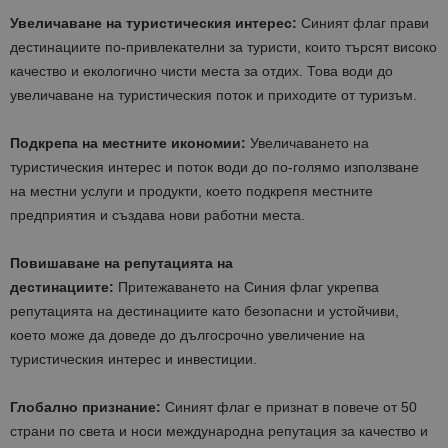
Увеличаване на туристическия интерес:
Синият флаг прави
дестинациите по-привлекателни за туристи, които търсят високо
качество и екологично чисти места за отдих. Това води до
увеличаване на туристическия поток и приходите от туризъм.
Подкрепа на местните икономии:
Увеличаването на
туристическия интерес и поток води до по-голямо използване
на местни услуги и продукти, което подкрепя местните
предприятия и създава нови работни места.
Повишаване на репутацията на
дестинациите:
Притежаването на Синия флаг укрепва
репутацията на дестинациите като безопасни и устойчиви,
което може да доведе до дългосрочно увеличение на
туристическия интерес и инвестиции.
Глобално признание:
Синият флаг е признат в повече от 50
страни по света и носи международна репутация за качество и