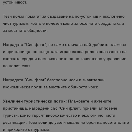
устойчивост.
Тези ползи помагат за създаване на по-устойчив и екологично
чист туризъм, който е полезен както за околната среда, така и
за местните общности.
Наградата “Син флаг”, не само отличава най-добрите плажове
и пристанища, но също така играе важна роля в опазването на
околната среда и насърчаването на по-качествено управление
по целия свят.
Наградата “Син флаг” безспорно носи и значителни
икономически ползи за местните общности чрез:
Увеличен туристически поток:
Плажовете и яхтените
пристанища, наградени със “Син флаг”, привличат повече
туристи, които търсят високо качество и екологично чисти
дестинации. Това води до увеличаване на броя на посетителите
и приходите от туризъм.