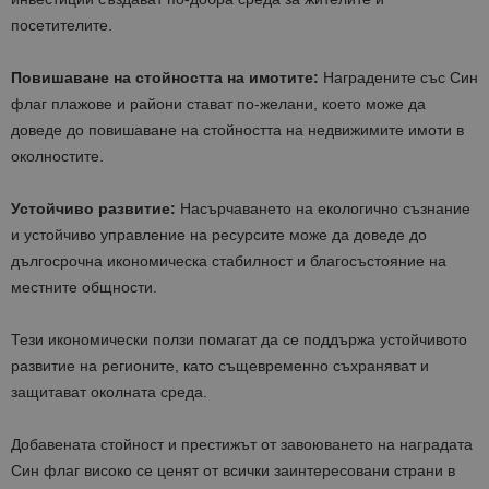
посетителите.
Повишаване на стойността на имотите:
Наградените със Син
флаг плажове и райони стават по-желани, което може да
доведе до повишаване на стойността на недвижимите имоти в
околностите.
Устойчиво развитие:
Насърчаването на екологично съзнание
и устойчиво управление на ресурсите може да доведе до
дългосрочна икономическа стабилност и благосъстояние на
местните общности.
Тези икономически ползи помагат да се поддържа устойчивото
развитие на регионите, като същевременно съхраняват и
защитават околната среда.
Добавената стойност и престижът от завоюването на наградата
Син флаг високо се ценят от всички заинтересовани страни в