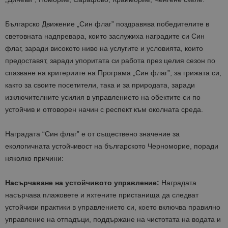
Българско Движение „Син флаг” поздравява победителите в
световната надпревара, които заслужиха наградите си Син
флаг, заради високото ниво на услугите и условията, които
предоставят, заради упоритата си работа през целия сезон по
спазване на критериите на Програма „Син флаг”, за грижата си,
както за своите посетители, така и за природата, заради
изключителните усилия в управлението на обектите си по
устойчив и отговорен начин с респект към околната среда.
Наградата “Син флаг” е от съществено значение за
екологичната устойчивост на българското Черноморие, поради
няколко причини:
Насърчаване на устойчивото управление:
Наградата
насърчава плажовете и яхтените пристанища да следват
устойчиви практики в управлението си, което включва правилно
управление на отпадъци, поддържане на чистотата на водата и