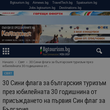
Bgtourism.bg
Airnews.bg
TravelTech.bg
Spatourism.bg
Jobs.bgtourism.bg
Destinations.bg
Начало
Свят
30 Сини флага за българския туризъм през
юбилейната 30 годишнина от...
СВЯТ
30 Сини флага за българския туризъм
през юбилейната 30 годишнина от
присъждането на първия Син флаг за
България