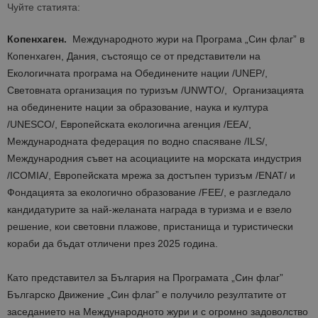
Чуйте статията:
Копенхаген.
Международното жури на Програма „Син флаг” в
Копенхаген, Дания, състоящо се от представители на
Екологичната програма на Обединените нации /UNEP/,
Световната организация по туризъм /UNWTO/, Организацията
на обединените нации за образование, наука и култура
/UNESCO/, Европейската екологична агенция /EEA/,
Международната федерация по водно спасяване /ILS/,
Международния съвет на асоциациите на морската индустрия
/ICOMIA/, Европейската мрежа за достъпен туризъм /ENAT/ и
Фондацията за екологично образование /FEE/, е разгледало
кандидатурите за най-желаната награда в туризма и е взело
решение, кои световни плажове, пристанища и туристически
кораби да бъдат отличени през 2025 година.
Като представител за България на Програмата „Син флаг”
Българско Движение „Син флаг” е получило резултатите от
заседанието на Международното жури и с огромно задоволство