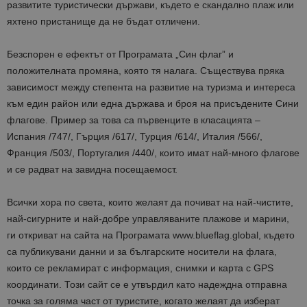
развитите туристически държави, където е скандално плаж или
яхтено пристанище да не бъдат отличени.
Безспорен е ефектът от Програмата „Син флаг” и
положителната промяна, която тя налага. Съществува пряка
зависимост между степента на развитие на туризма и интереса
към един район или една държава и броя на присъдените Сини
флагове. Пример за това са първенците в класацията –
Испания /747/, Гърция /617/, Турция /614/, Италия /566/,
Франция /503/, Португалия /440/, които имат най-много флагове
и се радват на завидна посещаемост.
Всички хора по света, които желаят да почиват на най-чистите,
най-сигурните и най-добре управляваните плажове и марини,
ги откриват на сайта на Програмата www.blueflag.global, където
са публикувани данни и за българските носители на флага,
които се рекламират с информация, снимки и карта с GPS
координати. Този сайт се е утвърдил като надеждна отправна
точка за голяма част от туристите, когато желаят да изберат