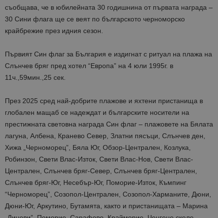
съобщава, че в юбилейната 30 годишнина от първата награда –
30 Сини флага ще се веят по българското черноморско
крайбрежие през идния сезон.
Първият Син флаг за България е издигнат с ритуал на плажа на
Слънчев бряг пред хотел “Европа” на 4 юли 1995г. в
11ч.,59мин.,25 сек.
През 2025 сред най-добрите плажове и яхтени пристанища в
глобален мащаб се надеждат и българските носители на
престижната световна награда Син флаг – плажовете на Бялата
лагуна, Албена, Кранево Север, Златни пясъци, Слънчев ден,
Хижа „Черноморец”, Бяла Юг, Обзор-Централен, Козлука,
Робинзон, Свети Влас-Изток, Свети Влас-Нов, Свети Влас-
Централен, Слънчев бряг-Север, Слънчев бряг-Централен,
Слънчев бряг-Юг, Несебър-Юг, Поморие-Изток, Къмпинг
“Черноморец”, Созопол-Централен, Созопол-Харманите, Дюни,
Дюни-Юг, Аркутино, Бутамята, както и пристанищата – Марина
„Диневи”, Поморие, Сарафово, Крайморие, Ченгене скеле.