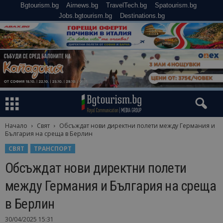
Bgtourism.bg
Airnews.bg
TravelTech.bg
Spatourism.bg
Jobs.bgtourism.bg
Destinations.bg
Начало
Свят
Обсъждат нови директни полети между Германия и
България на среща в Берлин
СВЯТ
ТРАНСПОРТ
Обсъждат нови директни полети
между Германия и България на среща
в Берлин
30/04/2025 15:31