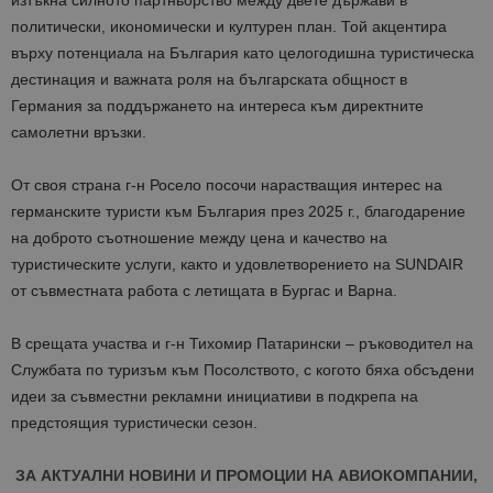
политически, икономически и културен план. Той акцентира
върху потенциала на България като целогодишна туристическа
дестинация и важната роля на българската общност в
Германия за поддържането на интереса към директните
самолетни връзки.
От своя страна г-н Росело посочи нарастващия интерес на
германските туристи към България през 2025 г., благодарение
на доброто съотношение между цена и качество на
туристическите услуги, както и удовлетворението на SUNDAIR
от съвместната работа с летищата в Бургас и Варна.
В срещата участва и г-н Тихомир Патарински – ръководител на
Службата по туризъм към Посолството, с когото бяха обсъдени
идеи за съвместни рекламни инициативи в подкрепа на
предстоящия туристически сезон.
ЗА АКТУАЛНИ НОВИНИ И ПРОМОЦИИ НА АВИОКОМПАНИИ,