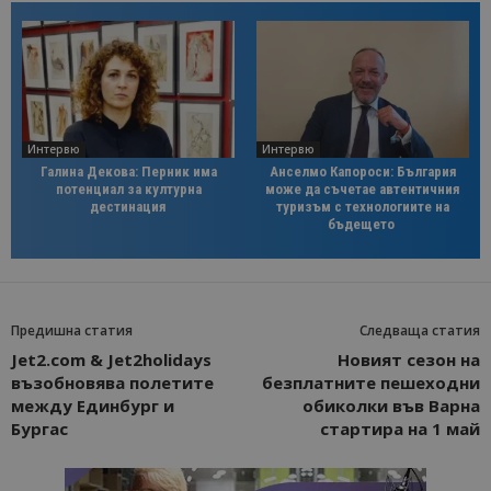
Интервю
Интервю
Галина Декова: Перник има
Анселмо Капороси: България
потенциал за културна
може да съчетае автентичния
дестинация
туризъм с технологиите на
бъдещето
Предишна статия
Следваща статия
Jet2.com & Jet2holidays
Новият сезон на
възобновява полетите
безплатните пешеходни
между Единбург и
обиколки във Варна
Бургас
стартира на 1 май