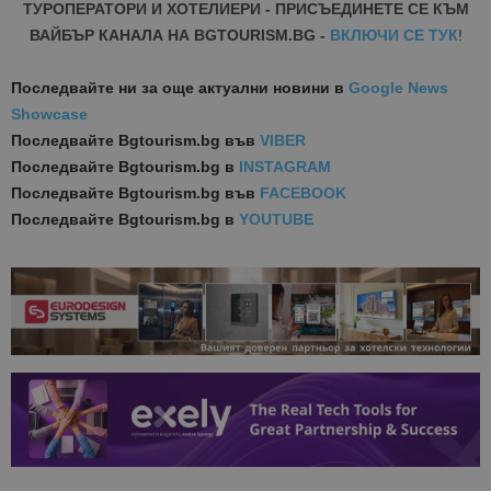
ТУРОПЕРАТОРИ И ХОТЕЛИЕРИ - ПРИСЪЕДИНЕТЕ СЕ КЪМ
ВАЙБЪР КАНАЛА НА BGTOURISM.BG -
ВКЛЮЧИ СЕ ТУК
!
Последвайте ни за още актуални новини
в
Google News
Showcase
Последвайте
Bgtourism.bg във
VIBER
Последвайте
Bgtourism.bg в
INSTAGRAM
Последвайте
Bgtourism.bg във
FACEBOOK
Последвайте
Bgtourism.bg в
YOUTUBE