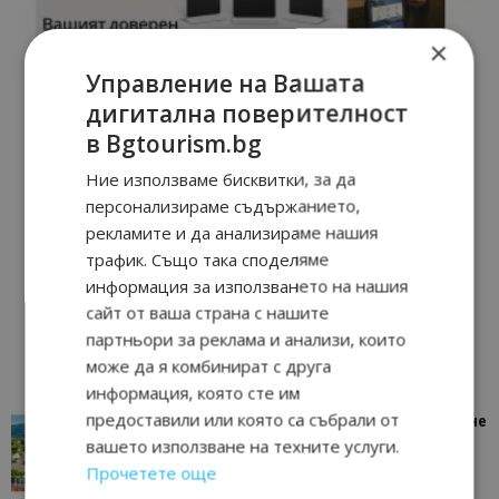
×
Управление на Вашата
дигитална поверителност
в Bgtourism.bg
Ние използваме бисквитки, за да
персонализираме съдържанието,
рекламите и да анализираме нашия
трафик. Също така споделяме
информация за използването на нашия
сайт от ваша страна с нашите
партньори за реклама и анализи, които
може да я комбинират с друга
информация, която сте им
предоставили или която са събрали от
“Пощенска картичка от…”: Петрич – Изживяване
отвъд очакваното
вашето използване на техните услуги.
11/07/2026 11:22
Прочетете още
Петрич