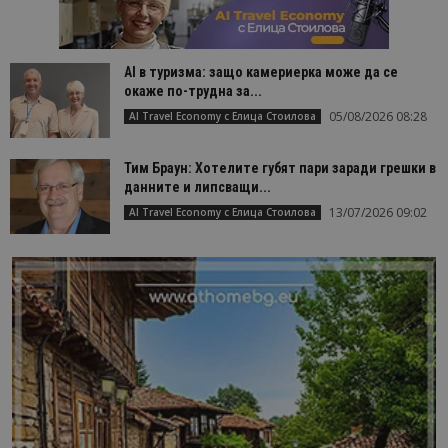
AI в туризма: защо камериерка може да се
окаже по-трудна за...
05/08/2026 08:28
AI Travel Economy с Елица Стоилова
Тим Браун: Хотелите губят пари заради грешки в
данните и липсващи...
13/07/2026 09:02
AI Travel Economy с Елица Стоилова