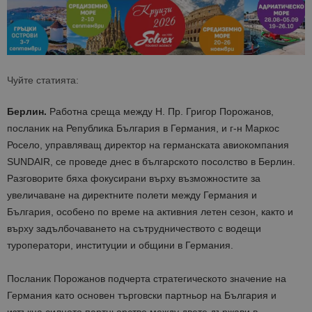
Чуйте статията:
Берлин.
Работна среща между Н. Пр. Григор Порожанов,
посланик на Република България в Германия, и г-н Маркос
Росело, управляващ директор на германската авиокомпания
SUNDAIR, се проведе днес в българското посолство в Берлин.
Разговорите бяха фокусирани върху възможностите за
увеличаване на директните полети между Германия и
България, особено по време на активния летен сезон, както и
върху задълбочаването на сътрудничеството с водещи
туроператори, институции и общини в Германия.
Посланик Порожанов подчерта стратегическото значение на
Германия като основен търговски партньор на България и
изтъкна силното партньорство между двете държави в